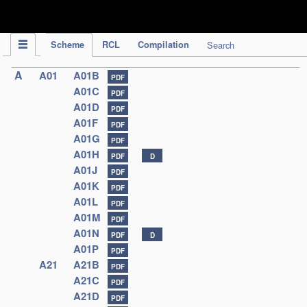
IPC Publication
Scheme
RCL
Compilation
Search
A
A01
A01B
PDF
A01C
PDF
A01D
PDF
A01F
PDF
A01G
PDF
A01H
PDF
D
A01J
PDF
A01K
PDF
A01L
PDF
A01M
PDF
A01N
PDF
D
A01P
PDF
A21
A21B
PDF
A21C
PDF
A21D
PDF