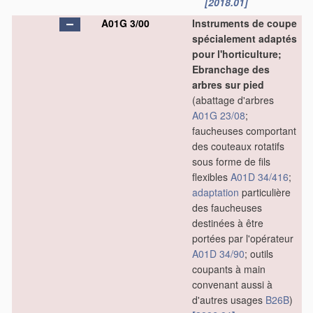
[2018.01]
A01G 3/00
Instruments de coupe
spécialement adaptés
pour l'horticulture;
Ebranchage des
arbres sur pied
(abattage d'arbres
A01G 23/08
;
faucheuses comportant
des couteaux rotatifs
sous forme de fils
flexibles
A01D 34/416
;
adaptation
particulière
des faucheuses
destinées à être
portées par l'opérateur
A01D 34/90
; outils
coupants à main
convenant aussi à
d'autres usages
B26B
)