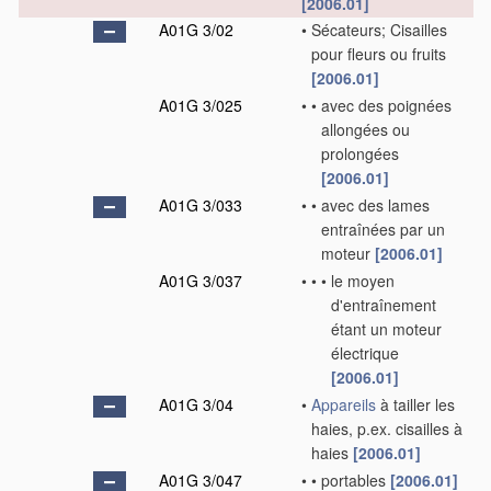
[2006.01]
A01G 3/02
•
Sécateurs; Cisailles
pour fleurs ou fruits
[2006.01]
A01G 3/025
•
•
avec des poignées
allongées ou
prolongées
[2006.01]
A01G 3/033
•
•
avec des lames
entraînées par un
moteur
[2006.01]
A01G 3/037
•
•
•
le moyen
d'entraînement
étant un moteur
électrique
[2006.01]
A01G 3/04
•
Appareils
à tailler les
haies, p.ex. cisailles à
haies
[2006.01]
A01G 3/047
•
•
portables
[2006.01]