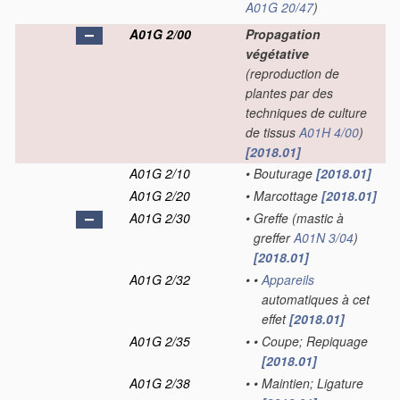
A01G 20/47
)
A01G 2/00
Propagation
végétative
(reproduction de
plantes par des
techniques de culture
de tissus
A01H 4/00
)
[2018.01]
A01G 2/10
•
Bouturage
[2018.01]
A01G 2/20
•
Marcottage
[2018.01]
A01G 2/30
•
Greffe
(mastic à
greffer
A01N 3/04
)
[2018.01]
A01G 2/32
•
•
Appareils
automatiques à cet
effet
[2018.01]
A01G 2/35
•
•
Coupe; Repiquage
[2018.01]
A01G 2/38
•
•
Maintien; Ligature