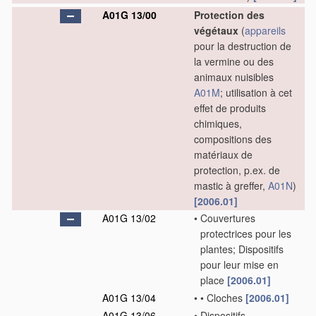
A01G 13/00
Protection des
végétaux
(
appareils
pour la destruction de
la vermine ou des
animaux nuisibles
A01M
; utilisation à cet
effet de produits
chimiques,
compositions des
matériaux de
protection, p.ex. de
mastic à greffer,
A01N
)
[2006.01]
A01G 13/02
•
Couvertures
protectrices pour les
plantes; Dispositifs
pour leur mise en
place
[2006.01]
A01G 13/04
•
•
Cloches
[2006.01]
A01G 13/06
•
Dispositifs