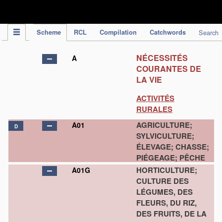
IPC Publication
Scheme
RCL
Compilation
Catchwords
Search
NÉCESSITÉS
A
COURANTES DE
LA VIE
ACTIVITÉS
RURALES
AGRICULTURE;
A01
D
SYLVICULTURE;
ÉLEVAGE; CHASSE;
PIÉGEAGE; PÊCHE
HORTICULTURE;
A01G
CULTURE DES
LÉGUMES, DES
FLEURS, DU RIZ,
DES FRUITS, DE LA