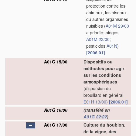
protection contre les
animaux, les oiseaux
ou autres organismes
nuisibles
(
A01M 29/00
a priorité; pièges
A01M 23/00
;
pesticides
A01N
)
[2006.01]
A01G 15/00
Dispositifs ou
méthodes pour agir
sur les conditions
atmosphériques
(dispersion du
brouillard en général
E01H 13/00
)
[2006.01]
A01G 16/00
(transféré en
A01G 22/22
)
A01G 17/00
Culture du houblon,
de la vigne, des