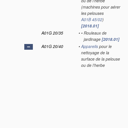
ou de l’herbe
(machines pour aérer
les pelouses
A01B 45/02
)
[2018.01]
A01G 20/35
•
•
Rouleaux de
jardinage
[2018.01]
A01G 20/40
•
Appareils
pour le
nettoyage de la
surface de la pelouse
ou de l’herbe
[2018.01]
A01G 20/43
•
•
pour balayer,
ramasser ou
désintégrer l’herbe
coupée
[2018.01]
A01G 20/47
•
•
•
Dispositifs
aspirants ou
soufflants
[2018.01]