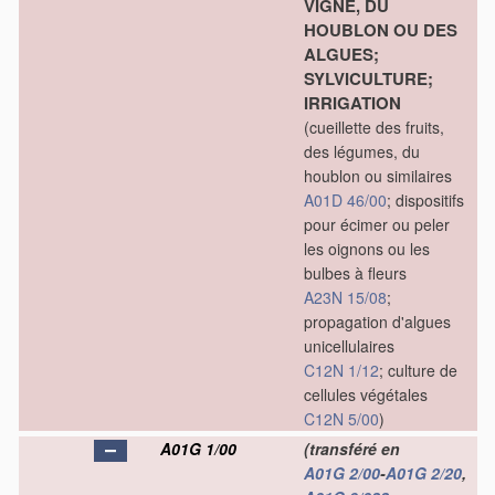
VIGNE, DU
HOUBLON OU DES
ALGUES;
SYLVICULTURE;
IRRIGATION
(cueillette des fruits,
des légumes, du
houblon ou similaires
A01D 46/00
; dispositifs
pour écimer ou peler
les oignons ou les
bulbes à fleurs
A23N 15/08
;
propagation d'algues
unicellulaires
C12N 1/12
; culture de
cellules végétales
C12N 5/00
)
A01G 1/00
(transféré en
A01G 2/00
-
A01G 2/20
,