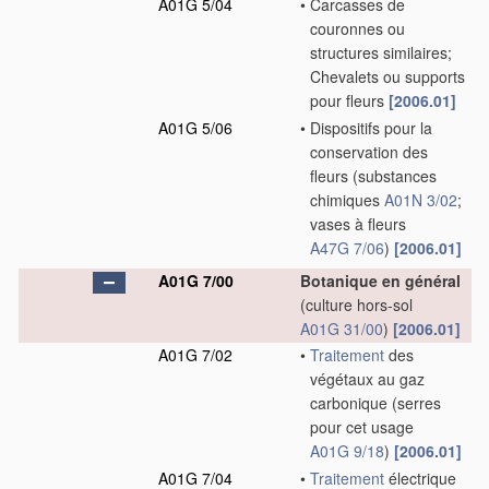
A01G 5/04
•
Carcasses de
couronnes ou
structures similaires;
Chevalets ou supports
pour fleurs
[2006.01]
A01G 5/06
•
Dispositifs pour la
conservation des
fleurs
(substances
chimiques
A01N 3/02
;
vases à fleurs
A47G 7/06
)
[2006.01]
A01G 7/00
Botanique en général
(culture hors-sol
A01G 31/00
)
[2006.01]
A01G 7/02
•
Traitement
des
végétaux au gaz
carbonique
(serres
pour cet usage
A01G 9/18
)
[2006.01]
A01G 7/04
•
Traitement
électrique