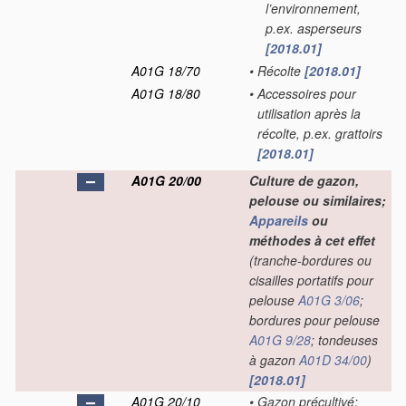
l’environnement,
p.ex. asperseurs
[2018.01]
A01G 18/70
•
Récolte
[2018.01]
A01G 18/80
•
Accessoires pour
utilisation après la
récolte, p.ex. grattoirs
[2018.01]
A01G 20/00
Culture de gazon,
pelouse ou similaires;
Appareils
ou
méthodes à cet effet
(tranche-bordures ou
cisailles portatifs pour
pelouse
A01G 3/06
;
bordures pour pelouse
A01G 9/28
; tondeuses
à gazon
A01D 34/00
)
[2018.01]
A01G 20/10
•
Gazon précultivé;