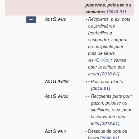
planches, pelouse ou
similaires
[2018.01]
A01G 9/02
•
Récipients, p.ex. pots
ou jardinières
(corbeilles à
suspendre, supports
ou récipients pour
pots de fleurs
A47G 7/00
)
; Verres
pour la culture des
fleurs
[2018.01]
A01G 9/029
•
•
Pots pour plants
[2018.01]
A01G 9/033
•
•
Récipients plats pour
gazon, pelouse ou
similaires, p.ex. pour
la couverture des
toits
[2018.01]
A01G 9/04
•
Dessous de pots de
fleurs
[2006.01]