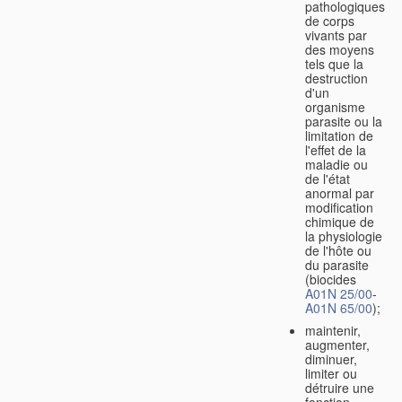
pathologiques
de corps
vivants par
des moyens
tels que la
destruction
d'un
organisme
parasite ou la
limitation de
l'effet de la
maladie ou
de l'état
anormal par
modification
chimique de
la physiologie
de l'hôte ou
du parasite
(biocides
A01N 25/00
-
A01N 65/00
);
maintenir,
augmenter,
diminuer,
limiter ou
détruire une