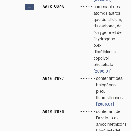
A61K 8/896
•
•
•
•
•
contenant des
atomes autres
que du silicium,
du carbone, de
l'oxygène et de
l'hydrogène,
p.ex.
diméthicone
copolyol
phosphate
[2006.01]
A61K 8/897
•
•
•
•
•
•
contenant des
halogènes,
p.ex.
fluorosilicones
[2006.01]
A61K 8/898
•
•
•
•
•
•
contenant de
l'azote, p.ex.
amodiméthicone,
triméthyl silyl