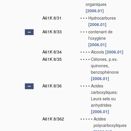
organiques
[2006.01]
A61K 8/31
•
•
•
Hydrocarbures
[2006.01]
A61K 8/33
•
•
•
contenant de
l'oxygène
[2006.01]
A61K 8/34
•
•
•
•
Alcools
[2006.01]
A61K 8/35
•
•
•
•
Cétones, p.ex.
quinones,
benzophénone
[2006.01]
A61K 8/36
•
•
•
•
Acides
carboxyliques;
Leurs sels ou
anhydrides
[2006.01]
A61K 8/362
•
•
•
•
•
Acides
polycarboxyliques