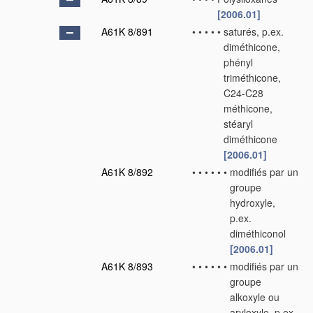
[2006.01]
A61K 8/891
•
•
•
•
•
saturés, p.ex.
diméthicone,
phényl
triméthicone,
C24-C28
méthicone,
stéaryl
diméthicone
[2006.01]
A61K 8/892
•
•
•
•
•
•
modifiés par un
groupe
hydroxyle,
p.ex.
diméthiconol
[2006.01]
A61K 8/893
•
•
•
•
•
•
modifiés par un
groupe
alkoxyle ou
aryloxyle, p.ex.