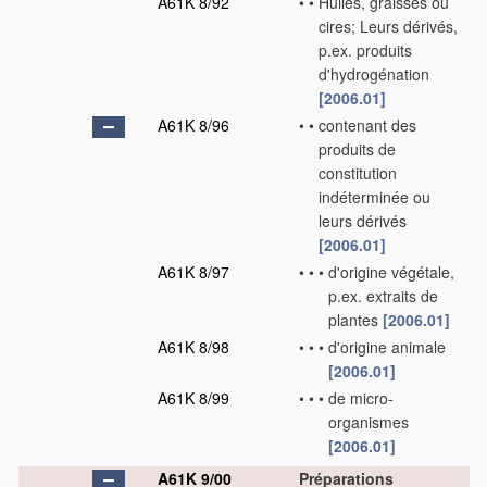
A61K 8/92
•
•
Huiles, graisses ou
cires; Leurs dérivés,
p.ex. produits
d'hydrogénation
[2006.01]
A61K 8/96
•
•
contenant des
produits de
constitution
indéterminée ou
leurs dérivés
[2006.01]
A61K 8/97
•
•
•
d'origine végétale,
p.ex. extraits de
plantes
[2006.01]
A61K 8/98
•
•
•
d'origine animale
[2006.01]
A61K 8/99
•
•
•
de micro-
organismes
[2006.01]
A61K 9/00
Préparations