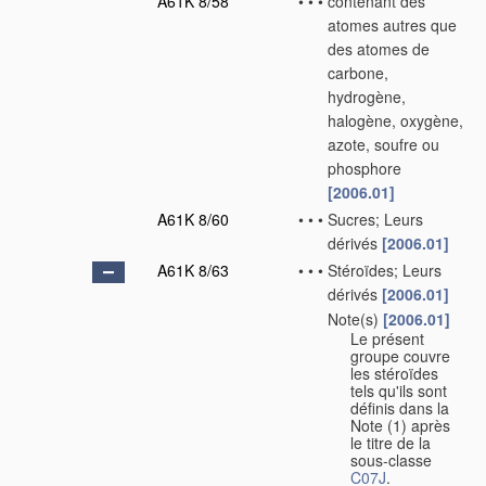
A61K 8/58
•
•
•
contenant des
atomes autres que
des atomes de
carbone,
hydrogène,
halogène, oxygène,
azote, soufre ou
phosphore
[2006.01]
A61K 8/60
•
•
•
Sucres; Leurs
dérivés
[2006.01]
A61K 8/63
•
•
•
Stéroïdes; Leurs
dérivés
[2006.01]
Note(s)
[2006.01]
•
•
•
Le présent
groupe couvre
les stéroïdes
tels qu'ils sont
définis dans la
Note (1) après
le titre de la
sous-classe
C07J
.