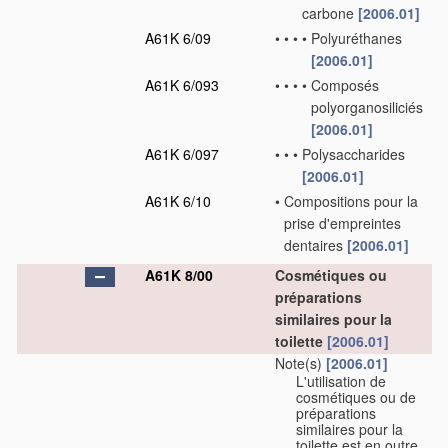
carbone
[2006.01]
A61K 6/09
•
•
•
•
Polyuréthanes
[2006.01]
A61K 6/093
•
•
•
•
Composés
polyorganosiliciés
[2006.01]
A61K 6/097
•
•
•
Polysaccharides
[2006.01]
A61K 6/10
•
Compositions pour la
prise d'empreintes
dentaires
[2006.01]
A61K 8/00
Cosmétiques ou
préparations
similaires pour la
toilette
[2006.01]
Note(s)
[2006.01]
L'utilisation de
cosmétiques ou de
préparations
similaires pour la
toilette est en outre