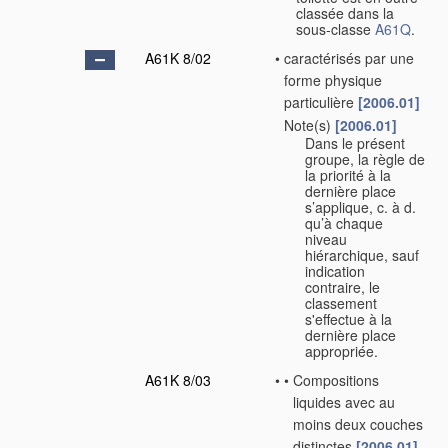
classée dans la
sous-classe
A61Q
.
A61K 8/02
•
caractérisés par une
forme physique
particulière
[2006.01]
Note(s)
[2006.01]
•
Dans le présent
groupe, la règle de
la priorité à la
dernière place
s’applique, c. à d.
qu’à chaque
niveau
hiérarchique, sauf
indication
contraire, le
classement
s'effectue à la
dernière place
appropriée.
A61K 8/03
•
•
Compositions
liquides avec au
moins deux couches
distinctes
[2006.01]