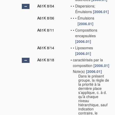
A61K 8/04
•
•
Dispersions;
Émulsions
[2006.01]
A61K 8/06
•
•
•
Émulsions
[2006.01]
A61K 8/11
•
•
Compositions
encapsulées
[2006.01]
A61K 8/14
•
•
Liposomes
[2006.01]
A61K 8/18
•
caractérisés par la
composition
[2006.01]
Note(s)
[2006.01]
•
Dans le présent
groupe, la règle de
la priorité à la
dernière place
s’applique, c. à d.
qu’à chaque
niveau
hiérarchique, sauf
indication
contraire, le