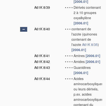
[2006.01]
A61K 8/39
•
•
•
•
Dérivés contenant
2 à 10 groupes
oxyalkylène
[2006.01]
A61K 8/40
•
•
•
contenant de
l'azote
(quinones
contenant de
l'azote
A61K 8/35
)
[2006.01]
A61K 8/41
•
•
•
•
Amines
[2006.01]
A61K 8/42
•
•
•
•
Amides
[2006.01]
A61K 8/43
•
•
•
•
Guanidines
[2006.01]
A61K 8/44
•
•
•
•
Acides
aminocarboxyliques
ou leurs dérivés,
p.ex. acides
aminocarboxyliques
contenant du