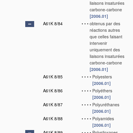
liaisons insaturées
carbone-carbone
[2006.01]
A61K 8/84
•
•
•
obtenus par des
réactions autres
que celles faisant
intervenir
uniquement des
liaisons insaturées
carbone-carbone
[2006.01]
A61K 8/85
•
•
•
•
Polyesters
[2006.01]
A61K 8/86
•
•
•
•
Polyéthers
[2006.01]
A61K 8/87
•
•
•
•
Polyuréthanes
[2006.01]
A61K 8/88
•
•
•
•
Polyamides
[2006.01]
A61K 8/89
•
•
•
•
Polysiloxanes