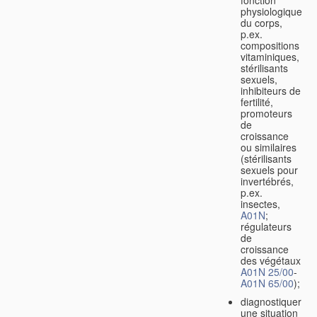
fonction
physiologique
du corps,
p.ex.
compositions
vitaminiques,
stérilisants
sexuels,
inhibiteurs de
fertilité,
promoteurs
de
croissance
ou similaires
(stérilisants
sexuels pour
invertébrés,
p.ex.
insectes,
A01N
;
régulateurs
de
croissance
des végétaux
A01N 25/00
-
A01N 65/00
);
diagnostiquer
une situation