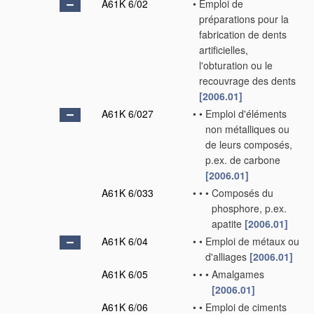
A61K 6/02
•
Emploi de
préparations pour la
fabrication de dents
artificielles,
l'obturation ou le
recouvrage des dents
[2006.01]
A61K 6/027
•
•
Emploi d'éléments
non métalliques ou
de leurs composés,
p.ex. de carbone
[2006.01]
A61K 6/033
•
•
•
Composés du
phosphore, p.ex.
apatite
[2006.01]
A61K 6/04
•
•
Emploi de métaux ou
d'alliages
[2006.01]
A61K 6/05
•
•
•
Amalgames
[2006.01]
A61K 6/06
•
•
Emploi de ciments