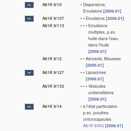
A61K 9/10
•
Dispersions;
Emulsions
[2006.01]
A61K 9/107
•
•
Emulsions
[2006.01]
A61K 9/113
•
•
•
Emulsions
multiples, p.ex.
huile-dans l'eau-
dans l'huile
[2006.01]
A61K 9/12
•
•
Aérosols; Mousses
[2006.01]
A61K 9/127
•
•
Liposomes
[2006.01]
A61K 9/133
•
•
•
Vésicules
unilamellaires
[2006.01]
A61K 9/14
•
à l'état particulaire,
p.ex. poudres
(microcapsules
A61K 9/50
)
[2006.01]