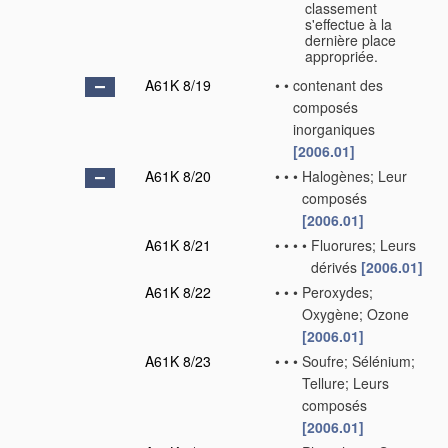
classement
s'effectue à la
dernière place
appropriée.
A61K 8/19
•
•
contenant des
composés
inorganiques
[2006.01]
A61K 8/20
•
•
•
Halogènes; Leur
composés
[2006.01]
A61K 8/21
•
•
•
•
Fluorures; Leurs
dérivés
[2006.01]
A61K 8/22
•
•
•
Peroxydes;
Oxygène; Ozone
[2006.01]
A61K 8/23
•
•
•
Soufre; Sélénium;
Tellure; Leurs
composés
[2006.01]