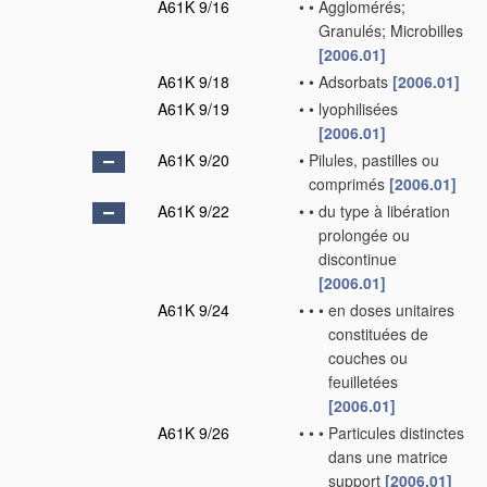
A61K 9/16
•
•
Agglomérés;
Granulés; Microbilles
[2006.01]
A61K 9/18
•
•
Adsorbats
[2006.01]
A61K 9/19
•
•
lyophilisées
[2006.01]
A61K 9/20
•
Pilules, pastilles ou
comprimés
[2006.01]
A61K 9/22
•
•
du type à libération
prolongée ou
discontinue
[2006.01]
A61K 9/24
•
•
•
en doses unitaires
constituées de
couches ou
feuilletées
[2006.01]
A61K 9/26
•
•
•
Particules distinctes
dans une matrice
support
[2006.01]