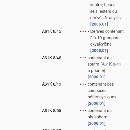
soufre; Leurs
sels, esters ou
dérivés N-acylés
[2006.01]
A61K 8/45
•
•
•
•
Dérivés contenant
2 à 10 groupes
oxyalkylène
[2006.01]
A61K 8/46
•
•
•
contenant du
soufre
(
A61K 8/44
a priorité)
[2006.01]
A61K 8/49
•
•
•
contenant des
composés
hétérocycliques
[2006.01]
A61K 8/55
•
•
•
contenant du
phosphore
[2006.01]