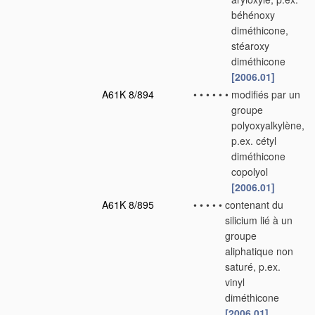
béhénoxy
diméthicone,
stéaroxy
diméthicone
[2006.01]
A61K 8/894
•
•
•
•
•
•
modifiés par un
groupe
polyoxyalkylène,
p.ex. cétyl
diméthicone
copolyol
[2006.01]
A61K 8/895
•
•
•
•
•
contenant du
silicium lié à un
groupe
aliphatique non
saturé, p.ex.
vinyl
diméthicone
[2006.01]