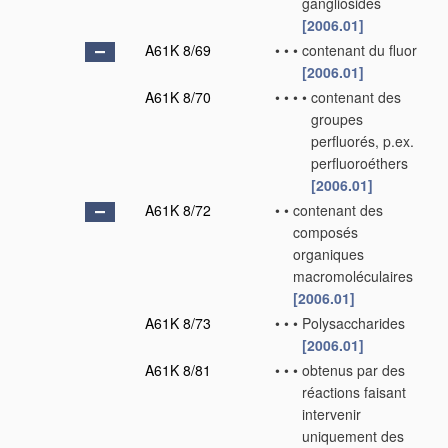
gangliosides
[2006.01]
A61K 8/69
•
•
•
contenant du fluor
[2006.01]
A61K 8/70
•
•
•
•
contenant des
groupes
perfluorés, p.ex.
perfluoroéthers
[2006.01]
A61K 8/72
•
•
contenant des
composés
organiques
macromoléculaires
[2006.01]
A61K 8/73
•
•
•
Polysaccharides
[2006.01]
A61K 8/81
•
•
•
obtenus par des
réactions faisant
intervenir
uniquement des