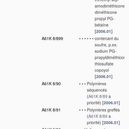
amodiméthicone,
diméthicone
propyl PG-
bétaïne
[2006.01]
A61K 8/899
•
•
•
•
•
•
contenant du
soufre, p.ex.
sodium PG-
propyldiméthicone
thiosulfate
copoyol
[2006.01]
A61K 8/90
•
•
•
Polymères
séquencés
(
A61K 8/89
a
priorité)
[2006.01]
A61K 8/91
•
•
•
Polymères greffés
(
A61K 8/89
a
priorité)
[2006.01]