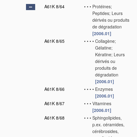
A61K 8/64
•
•
•
Protéines;
Peptides; Leurs
dérivés ou produits
de dégradation
[2006.01]
A61K 8/65
•
•
•
•
Collagène;
Gélatine;
Kératine; Leurs
dérivés ou
produits de
dégradation
[2006.01]
A61K 8/66
•
•
•
•
Enzymes
[2006.01]
A61K 8/67
•
•
•
Vitamines
[2006.01]
A61K 8/68
•
•
•
Sphingolipides,
p.ex. céramides,
cérébrosides,