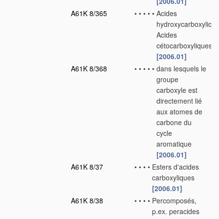
[2006.01]
A61K 8/365
•
•
•
•
•
Acides
hydroxycarboxylique
Acides
cétocarboxyliques
[2006.01]
A61K 8/368
•
•
•
•
•
dans lesquels le
groupe
carboxyle est
directement lié
aux atomes de
carbone du
cycle
aromatique
[2006.01]
A61K 8/37
•
•
•
•
Esters d'acides
carboxyliques
[2006.01]
A61K 8/38
•
•
•
•
Percomposés,
p.ex. peracides