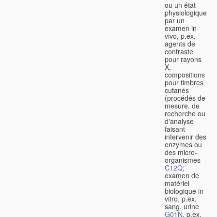
ou un état
physiologique
par un
examen in
vivo, p.ex.
agents de
contraste
pour rayons
X,
compositions
pour timbres
cutanés
(procédés de
mesure, de
recherche ou
d'analyse
faisant
intervenir des
enzymes ou
des micro-
organismes
C12Q
;
examen de
matériel
biologique in
vitro, p.ex.
sang, urine
G01N
, p.ex.