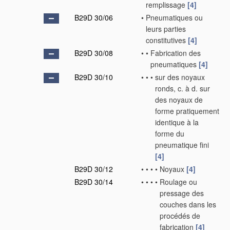
remplissage
[4]
B29D 30/06
•
Pneumatiques ou
leurs parties
constitutives
[4]
B29D 30/08
•
•
Fabrication des
pneumatiques
[4]
B29D 30/10
•
•
•
sur des noyaux
ronds, c. à d. sur
des noyaux de
forme pratiquement
identique à la
forme du
pneumatique fini
[4]
B29D 30/12
•
•
•
•
Noyaux
[4]
B29D 30/14
•
•
•
•
Roulage ou
pressage des
couches dans les
procédés de
fabrication
[4]