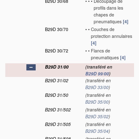
B29D 30/68
•
•
•
Découpage de
profils dans les
chapes de
pneumatiques
[4]
B29D 30/70
•
•
Couches de
protection annulaires
[4]
B29D 30/72
•
•
Flancs de
pneumatiques
[4]
B29D 31/00
(transféré en
B29D 99/00
)
B29D 31/02
(transféré en
B29D 33/00
)
B29D 31/50
(transféré en
B29D 35/00
)
B29D 31/502
(transféré en
B29D 35/02
)
B29D 31/505
(transféré en
B29D 35/04
)
B29D 31/508
(transféré en