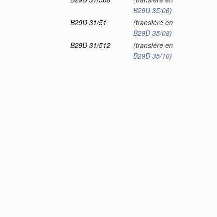
B29D 35/06
)
B29D 31/51
(transféré en
B29D 35/08
)
B29D 31/512
(transféré en
B29D 35/10
)
B29D 31/515
(transféré en
B29D 35/12
)
B29D 31/518
(transféré en
B29D 35/14
)
B29D 33/00
Fabrication de
bagues de paliers
[2010.01]
B29D 35/00
Fabrication de
chaussures
[2010.01]
Note(s)
[2010.01]
Le classement est
effectué dans le
présent groupe si la
technique de
moulage présente