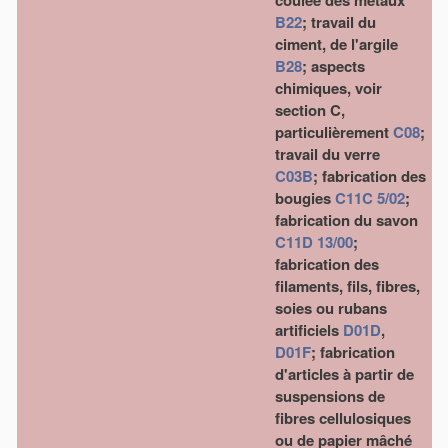
coulée des métaux
B22
; travail du
ciment, de l'argile
B28
; aspects
chimiques, voir
section C,
particulièrement
C08
;
travail du verre
C03B
; fabrication des
bougies
C11C 5/02
;
fabrication du savon
C11D 13/00
;
fabrication des
filaments, fils, fibres,
soies ou rubans
artificiels
D01D
,
D01F
; fabrication
d'articles à partir de
suspensions de
fibres cellulosiques
ou de papier mâché