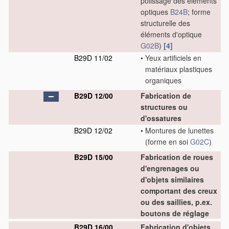
polissage des éléments
optiques
B24B
; forme
structurelle des
éléments d'optique
G02B
)
[4]
B29D 11/02
•
Yeux artificiels en
matériaux plastiques
organiques
B29D 12/00
Fabrication de
structures ou
d'ossatures
B29D 12/02
•
Montures de lunettes
(forme en soi
G02C
)
B29D 15/00
Fabrication de roues
d'engrenages ou
d'objets similaires
comportant des creux
ou des saillies, p.ex.
boutons de réglage
B29D 16/00
Fabrication d'objets