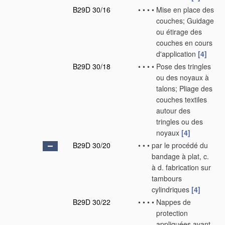
B29D 30/16
•
•
•
•
Mise en place des
couches; Guidage
ou étirage des
couches en cours
d'application
[4]
B29D 30/18
•
•
•
•
Pose des tringles
ou des noyaux à
talons; Pliage des
couches textiles
autour des
tringles ou des
noyaux
[4]
B29D 30/20
•
•
•
par le procédé du
bandage à plat, c.
à d. fabrication sur
tambours
cylindriques
[4]
B29D 30/22
•
•
•
•
Nappes de
protection
appliquées avant