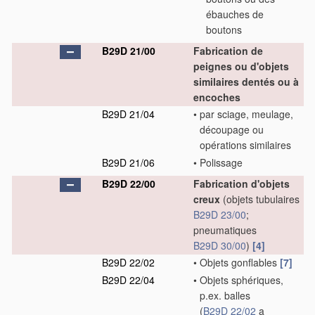
ébauches de
boutons
B29D 21/00
Fabrication de
peignes ou d'objets
similaires dentés ou à
encoches
B29D 21/04
•
par sciage, meulage,
découpage ou
opérations similaires
B29D 21/06
•
Polissage
B29D 22/00
Fabrication d'objets
creux
(objets tubulaires
B29D 23/00
;
pneumatiques
B29D 30/00
)
[4]
B29D 22/02
•
Objets gonflables
[7]
B29D 22/04
•
Objets sphériques,
p.ex. balles
(
B29D 22/02
a