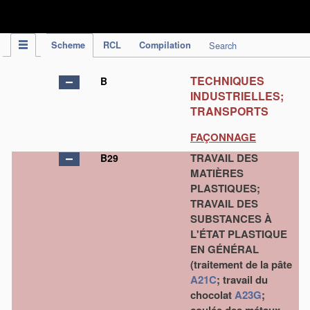
IPC Publication
Scheme
RCL
Compilation
Search
TECHNIQUES
B
INDUSTRIELLES;
TRANSPORTS
FAÇONNAGE
TRAVAIL DES
B29
MATIÈRES
PLASTIQUES;
TRAVAIL DES
SUBSTANCES À
L'ÉTAT PLASTIQUE
EN GÉNÉRAL
(traitement de la pâte
A21C
; travail du
chocolat
A23G
;