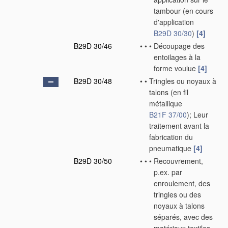
tambour
(en cours
d'application
B29D 30/30
)
[4]
B29D 30/46
•
•
•
Découpage des
entoilages à la
forme voulue
[4]
B29D 30/48
•
•
Tringles ou noyaux à
talons
(en fil
métallique
B21F 37/00
)
; Leur
traitement avant la
fabrication du
pneumatique
[4]
B29D 30/50
•
•
•
Recouvrement,
p.ex. par
enroulement, des
tringles ou des
noyaux à talons
séparés, avec des