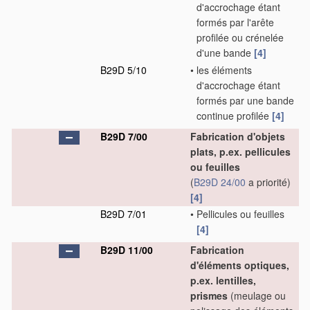
d'accrochage étant
formés par l'arête
profilée ou crénelée
d'une bande
[4]
B29D 5/10
•
les éléments
d'accrochage étant
formés par une bande
continue profilée
[4]
B29D 7/00
Fabrication d'objets
plats, p.ex. pellicules
ou feuilles
(
B29D 24/00
a priorité)
[4]
B29D 7/01
•
Pellicules ou feuilles
[4]
B29D 11/00
Fabrication
d'éléments optiques,
p.ex. lentilles,
prismes
(meulage ou