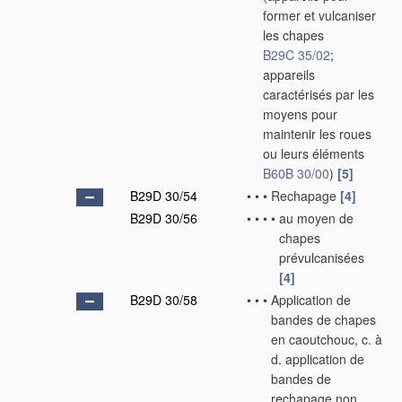
former et vulcaniser
les chapes
B29C 35/02
;
appareils
caractérisés par les
moyens pour
maintenir les roues
ou leurs éléments
B60B 30/00
)
[5]
B29D 30/54
•
•
•
Rechapage
[4]
B29D 30/56
•
•
•
•
au moyen de
chapes
prévulcanisées
[4]
B29D 30/58
•
•
•
Application de
bandes de chapes
en caoutchouc, c. à
d. application de
bandes de
rechapage non