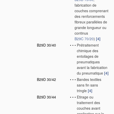
fabrication de
couches comprenant
des renforcements
fibreux parallèles de
grande longueur ou
continus
B29C 70/20
)
[4]
B29D 30/40
•
•
•
Prétraitement
chimique des
entoilages de
pneumatiques
avant la fabrication
du pneumatique
[4]
B29D 30/42
•
•
•
Bandes textiles
sans fin sans
tringle
[4]
B29D 30/44
•
•
•
Etirage ou
traitement des
couches avant
application sur le