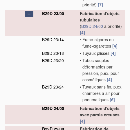
priorité)
[7]
B29D 23/00
Fabrication d'objets
tubulaires
(
B29D 24/00
a priorité)
[4]
B29D 23/14
•
Fume-cigares ou
fume-cigarettes
[4]
B29D 23/18
•
Tuyaux plissés
[4]
B29D 23/20
•
Tubes souples
déformables par
pression, p.ex. pour
cosmétiques
[4]
B29D 23/24
•
Tuyaux sans fin, p.ex.
chambres à air pour
pneumatiques
[6]
B29D 24/00
Fabrication d'objets
avec parois creuses
[4]
B29D 25/00
Fabrication de