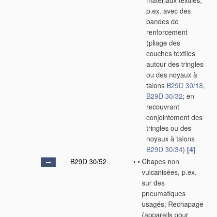
matériaux textiles,
p.ex. avec des
bandes de
renforcement
(pliage des
couches textiles
autour des tringles
ou des noyaux à
talons
B29D 30/18
,
B29D 30/32
; en
recouvrant
conjointement des
tringles ou des
noyaux à talons
B29D 30/34
)
[4]
B29D 30/52
•
•
Chapes non
vulcanisées, p.ex.
sur des
pneumatiques
usagés; Rechapage
(appareils pour