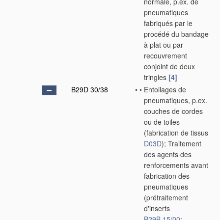
normale, p.ex. de
pneumatiques
fabriqués par le
procédé du bandage
à plat ou par
recouvrement
conjoint de deux
tringles
[4]
B29D 30/38
•
•
Entoilages de
pneumatiques, p.ex.
couches de cordes
ou de toiles
(fabrication de tissus
D03D
)
; Traitement
des agents des
renforcements avant
fabrication des
pneumatiques
(prétraitement
d'inserts
B29B 15/00
;