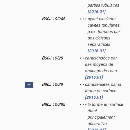
parties tubulaires
[2016.01]
B60J 10/248
•
•
•
ayant plusieurs
cavités tubulaires,
p.ex. formées par
des cloisons
séparatrices
[2016.01]
B60J 10/25
•
•
caractérisées par
des moyens de
drainage de l’eau
[2016.01]
B60J 10/26
•
•
caractérisées par la
forme en surface
[2016.01]
B60J 10/265
•
•
•
la forme en surface
étant
principalement
décorative
[2016.01]