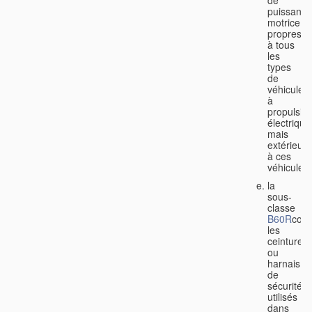
de
puissance
motrice
propres
à tous
les
types
de
véhicules
à
propulsio
électrique
mais
extérieurs
à ces
véhicules;
la
sous-
classe
B60R
couv
les
ceintures
ou
harnais
de
sécurité
utilisés
dans