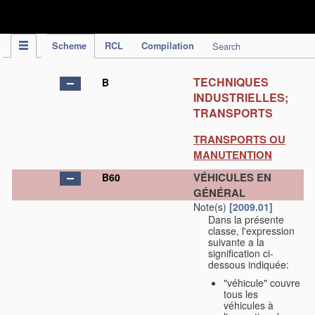
IPC Publication
Scheme
RCL
Compilation
Search
TECHNIQUES
B
INDUSTRIELLES;
TRANSPORTS
TRANSPORTS OU
MANUTENTION
VÉHICULES EN
B60
GÉNÉRAL
Note(s)
[2009.01]
Dans la présente
classe, l'expression
suivante a la
signification ci-
dessous indiquée:
"véhicule" couvre
tous les
véhicules à