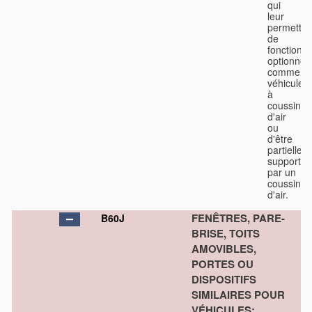
qui
leur
permetten
de
fonctionn
optionnel
comme
véhicules
à
coussin
d'air
ou
d'être
partiellem
supportés
par un
coussin
d'air.
FENÊTRES, PARE-
B60J
BRISE, TOITS
AMOVIBLES,
PORTES OU
DISPOSITIFS
SIMILAIRES POUR
VÉHICULES;