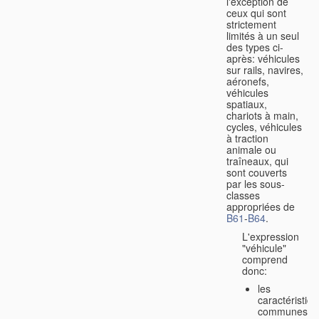
l'exception de
ceux qui sont
strictement
limités à un seul
des types ci-
après: véhicules
sur rails, navires,
aéronefs,
véhicules
spatiaux,
chariots à main,
cycles, véhicules
à traction
animale ou
traîneaux, qui
sont couverts
par les sous-
classes
appropriées de
B61
-
B64
.
L'expression
"véhicule"
comprend
donc:
les
caractéristiq
communes