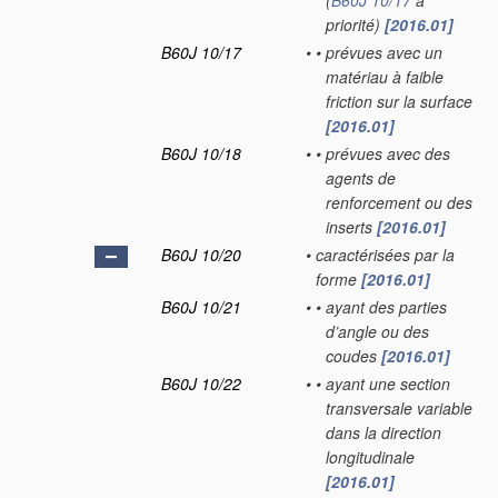
(
B60J 10/17
a
priorité)
[2016.01]
B60J 10/17
•
•
prévues avec un
matériau à faible
friction sur la surface
[2016.01]
B60J 10/18
•
•
prévues avec des
agents de
renforcement ou des
inserts
[2016.01]
B60J 10/20
•
caractérisées par la
forme
[2016.01]
B60J 10/21
•
•
ayant des parties
d’angle ou des
coudes
[2016.01]
B60J 10/22
•
•
ayant une section
transversale variable
dans la direction
longitudinale
[2016.01]