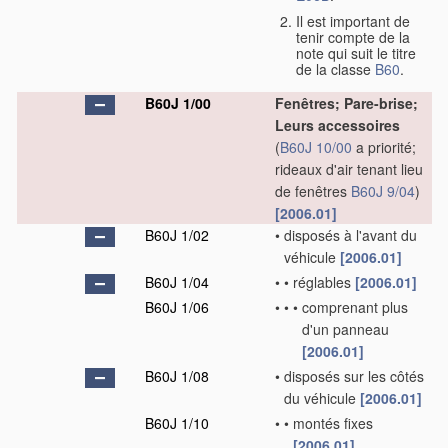
Il est important de
tenir compte de la
note qui suit le titre
de la classe
B60
.
B60J 1/00
Fenêtres; Pare-brise;
Leurs accessoires
(
B60J 10/00
a priorité;
rideaux d'air tenant lieu
de fenêtres
B60J 9/04
)
[2006.01]
B60J 1/02
•
disposés à l'avant du
véhicule
[2006.01]
B60J 1/04
•
•
réglables
[2006.01]
B60J 1/06
•
•
•
comprenant plus
d'un panneau
[2006.01]
B60J 1/08
•
disposés sur les côtés
du véhicule
[2006.01]
B60J 1/10
•
•
montés fixes
[2006.01]