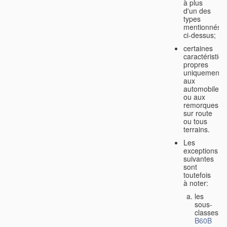
à plus
d'un des
types
mentionnés
ci-dessus;
certaines
caractéristiq
propres
uniquement
aux
automobiles
ou aux
remorques
sur route
ou tous
terrains.
Les
exceptions
suivantes
sont
toutefois
à noter:
les
sous-
classes
B60B