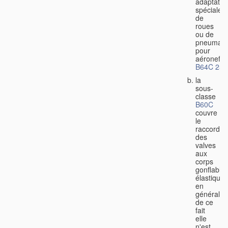
adaptatio
spéciales
de
roues
ou de
pneumati
pour
aéronefs
B64C 25/
la
sous-
classe
B60C
couvre
le
raccorde
des
valves
aux
corps
gonflable
élastiques
en
général,
de ce
fait
elle
n'est