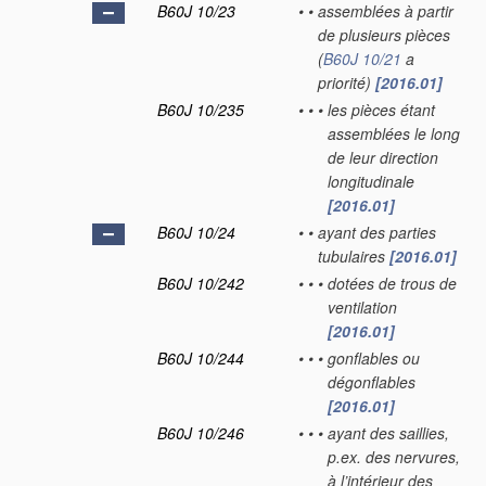
B60J 10/23
•
•
assemblées à partir
de plusieurs pièces
(
B60J 10/21
a
priorité)
[2016.01]
B60J 10/235
•
•
•
les pièces étant
assemblées le long
de leur direction
longitudinale
[2016.01]
B60J 10/24
•
•
ayant des parties
tubulaires
[2016.01]
B60J 10/242
•
•
•
dotées de trous de
ventilation
[2016.01]
B60J 10/244
•
•
•
gonflables ou
dégonflables
[2016.01]
B60J 10/246
•
•
•
ayant des saillies,
p.ex. des nervures,
à l’intérieur des