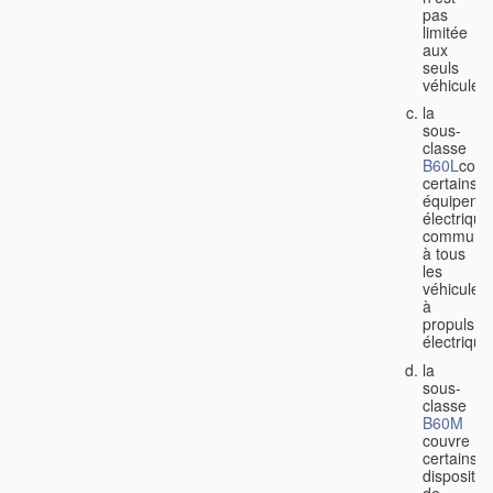
pas
limitée
aux
seuls
véhicules;
la
sous-
classe
B60L
couv
certains
équipeme
électrique
communs
à tous
les
véhicules
à
propulsio
électrique
la
sous-
classe
B60M
couvre
certains
dispositifs