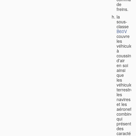
de
freins.
la
sous-
classe
B60V
couvre
les
véhicules
à
coussin
d'air
en soi
ainsi
que
les
véhicules
terrestres
les
navires
et les
aéronefs
combinés
qui
présenten
des
caractéris