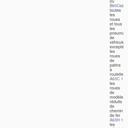
ou
B60C
couv
toutes
les
roues
et tous
les
pneumati
de
véhicules,
excepté
les
roues
de
patins
à
roulettes
A63C 17/
les
roues
de
modèles
réduits
de
chemin
de fer
A63H 19/
les