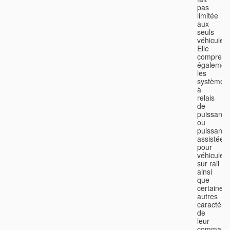
pas
limitée
aux
seuls
véhicules.
Elle
comprend
égalemen
les
systèmes
à
relais
de
puissance
ou
puissance
assistée
pour
véhicules
sur rail
ainsi
que
certaines
autres
caractéris
de
leur
command