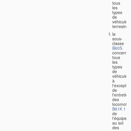
tous
les
types
de
véhicules
terrestres
la
sous-
classe
B60S
concerne
tous
les
types
de
véhicules,
à
l'exceptio
de
l'entretien
des
locomotiv
B61K 11/
de
l'équipem
au sol
des