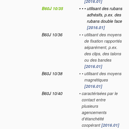
[2016.01]
B60J 10/35
•
•
•
utilisant des rubans
adhésifs, p.ex. des
rubans double face
[2016.01]
B60J 10/36
•
•
utilisant des moyens
de fixation rapportés
séparément, p.ex.
des clips, des talons
ou des bandes
[2016.01]
B60J 10/38
•
•
utilisant des moyens
magnétiques
[2016.01]
B60J 10/40
•
caractérisées par le
contact entre
plusieurs
agencements
d’étanchéité
coopérant
[2016.01]