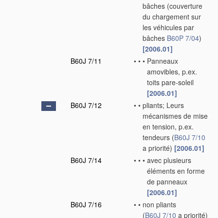
bâches
(couverture
du chargement sur
les véhicules par
bâches
B60P 7/04
)
[2006.01]
B60J 7/11
•
•
•
Panneaux
amovibles, p.ex.
toits pare-soleil
[2006.01]
B60J 7/12
•
•
pliants; Leurs
mécanismes de mise
en tension, p.ex.
tendeurs
(
B60J 7/10
a priorité)
[2006.01]
B60J 7/14
•
•
•
avec plusieurs
éléments en forme
de panneaux
[2006.01]
B60J 7/16
•
•
non pliants
(
B60J 7/10
a priorité)