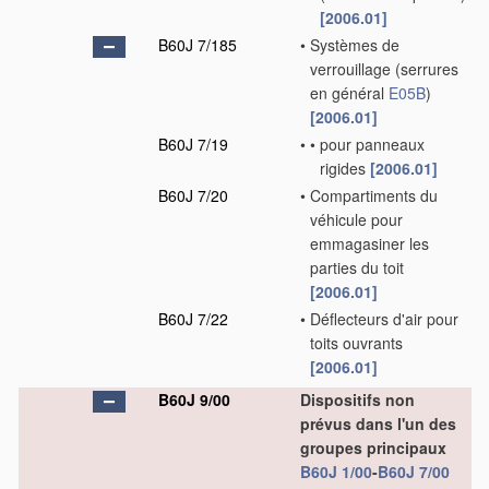
[2006.01]
B60J 7/185
•
Systèmes de
verrouillage
(serrures
en général
E05B
)
[2006.01]
B60J 7/19
•
•
pour panneaux
rigides
[2006.01]
B60J 7/20
•
Compartiments du
véhicule pour
emmagasiner les
parties du toit
[2006.01]
B60J 7/22
•
Déflecteurs d'air pour
toits ouvrants
[2006.01]
B60J 9/00
Dispositifs non
prévus dans l'un des
groupes principaux
B60J 1/00
-
B60J 7/00