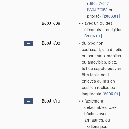
(
B60J 7/047
-
B60J 7/053
ont
priorité)
[2006.01]
B60J 7/06
•
•
avec un ou des
éléments non rigides
[2006.01]
B60J 7/08
•
du type non
coulissant, c. à d. toits
ou panneaux mobiles
ou amovibles, p.ex.
toit ou capote pouvant
être facilement
enlevés ou mis en
position repliée ou
inopérante
[2006.01]
B60J 7/10
•
•
facilement
détachables, p.ex.
bâches avec
armatures, ou
fixations pour