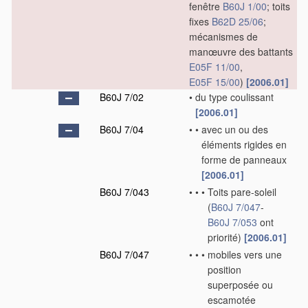
fenêtre
B60J 1/00
; toits
fixes
B62D 25/06
;
mécanismes de
manœuvre des battants
E05F 11/00
,
E05F 15/00
)
[2006.01]
B60J 7/02
•
du type coulissant
[2006.01]
B60J 7/04
•
•
avec un ou des
éléments rigides en
forme de panneaux
[2006.01]
B60J 7/043
•
•
•
Toits pare-soleil
(
B60J 7/047
-
B60J 7/053
ont
priorité)
[2006.01]
B60J 7/047
•
•
•
mobiles vers une
position
superposée ou
escamotée