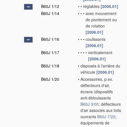
B60J 1/12
•
•
réglables
[2006.01]
B60J 1/14
•
•
•
avec mouvement
de pivotement ou
de rotation
[2006.01]
B60J 1/16
•
•
•
coulissants
[2006.01]
B60J 1/17
•
•
•
•
verticalement
[2006.01]
B60J 1/18
•
disposés à l'arrière du
véhicule
[2006.01]
B60J 1/20
•
Accessoires, p.ex.
déflecteurs d'air,
écrans
(dispositifs
anti-éblouissants
B60J 3/00
; déflecteurs
d'air associés aux toits
ouvrants
B60J 7/22
;
équipements de