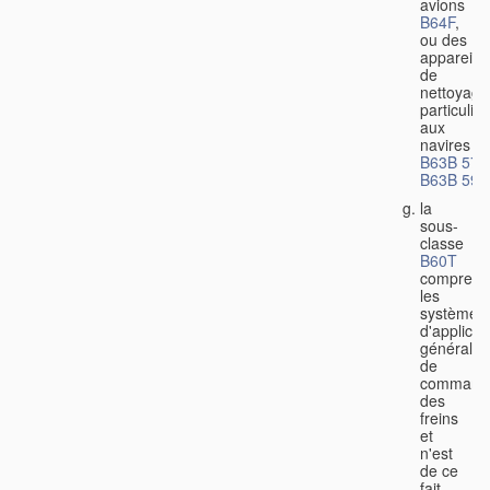
avions
B64F
,
ou des
appareils
de
nettoyage
particulier
aux
navires
B63B 57/
B63B 59/
la
sous-
classe
B60T
comprend
les
systèmes
d'applicat
générale
de
command
des
freins
et
n'est
de ce
fait