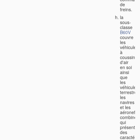
de
freins.
la
sous-
classe
B60V
couvre
les
véhicules
à
coussin
d'air
en soi
ainsi
que
les
véhicules
terrestres
les
navires
et les
aéronefs
combinés
qui
présenten
des
caractéris