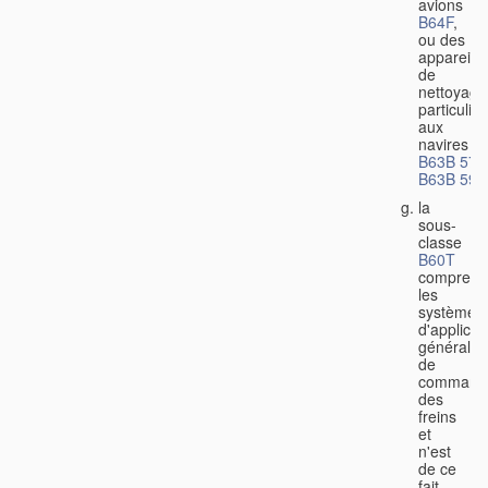
avions
B64F
,
ou des
appareils
de
nettoyage
particulier
aux
navires
B63B 57/
B63B 59/
la
sous-
classe
B60T
comprend
les
systèmes
d'applicat
générale
de
command
des
freins
et
n'est
de ce
fait