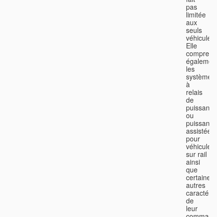
pas
limitée
aux
seuls
véhicules.
Elle
comprend
égalemen
les
systèmes
à
relais
de
puissance
ou
puissance
assistée
pour
véhicules
sur rail
ainsi
que
certaines
autres
caractéris
de
leur
command