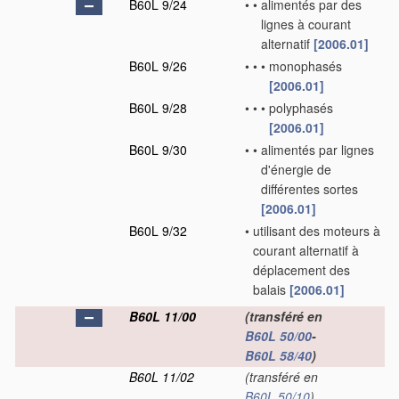
B60L 9/24
•
•
alimentés par des
lignes à courant
alternatif
[2006.01]
B60L 9/26
•
•
•
monophasés
[2006.01]
B60L 9/28
•
•
•
polyphasés
[2006.01]
B60L 9/30
•
•
alimentés par lignes
d'énergie de
différentes sortes
[2006.01]
B60L 9/32
•
utilisant des moteurs à
courant alternatif à
déplacement des
balais
[2006.01]
B60L 11/00
(transféré en
B60L 50/00
-
B60L 58/40
)
B60L 11/02
(transféré en
B60L 50/10
)