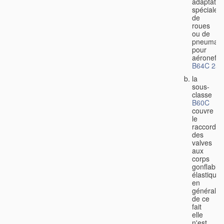
adaptatio
spéciales
de
roues
ou de
pneumati
pour
aéronefs
B64C 25/
la
sous-
classe
B60C
couvre
le
raccorde
des
valves
aux
corps
gonflable
élastiques
en
général,
de ce
fait
elle
n'est