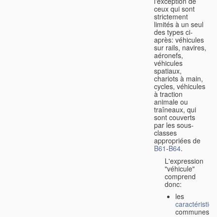
l'exception de
ceux qui sont
strictement
limités à un seul
des types ci-
après: véhicules
sur rails, navires,
aéronefs,
véhicules
spatiaux,
chariots à main,
cycles, véhicules
à traction
animale ou
traîneaux, qui
sont couverts
par les sous-
classes
appropriées de
B61
-
B64
.
L'expression
"véhicule"
comprend
donc:
les
caractéristiq
communes