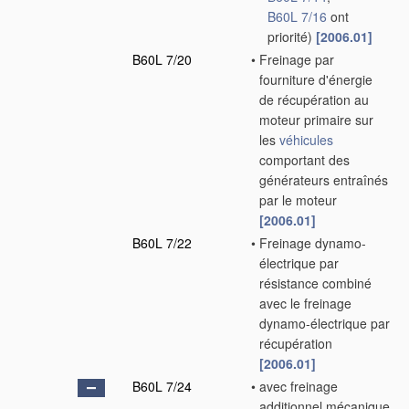
B60L 7/16
ont
priorité)
[2006.01]
B60L 7/20
•
Freinage par
fourniture d'énergie
de récupération au
moteur primaire sur
les
véhicules
comportant des
générateurs entraînés
par le moteur
[2006.01]
B60L 7/22
•
Freinage dynamo-
électrique par
résistance combiné
avec le freinage
dynamo-électrique par
récupération
[2006.01]
B60L 7/24
•
avec freinage
additionnel mécanique