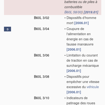
batteries ou de piles à
combustible
B60L 58/00
)
[2019.01]
B60L 3/02
•
Dispositifs d'homme
mort
[2006.01]
B60L 3/04
•
Coupure de
D
l'alimentation en
énergie en cas de
fausse manœuvre
[2006.01]
B60L 3/06
•
Limitation du courant
de traction en cas de
surcharge mécanique
[2006.01]
B60L 3/08
•
Dispositifs pour
empêcher une vitesse
excessive du
véhicule
[2006.01]
B60L 3/10
•
Indicateurs de
patinage des roues