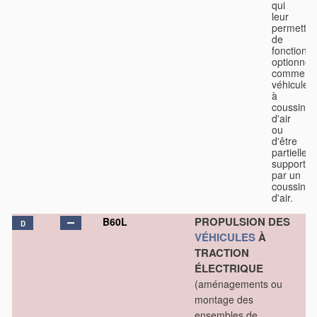
qui
leur
permetten
de
fonctionn
optionnel
comme
véhicules
à
coussin
d'air
ou
d'être
partiellem
supportés
par un
coussin
d'air.
PROPULSION DES
B60L
D
VÉHICULES
À
TRACTION
ÉLECTRIQUE
(aménagements ou
montage des
ensembles de