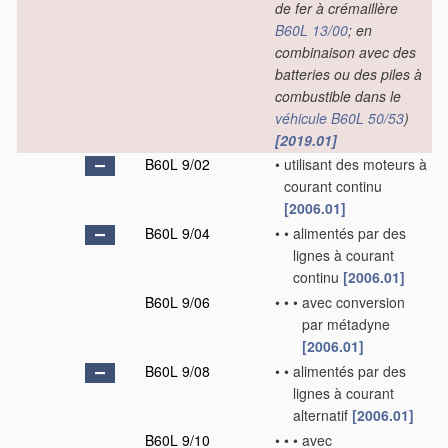
de fer à crémaillère
B60L 13/00
; en
combinaison avec des
batteries ou des piles à
combustible dans le
véhicule
B60L 50/53
)
[2019.01]
B60L 9/02
•
utilisant des moteurs à
courant continu
[2006.01]
B60L 9/04
•
•
alimentés par des
lignes à courant
continu
[2006.01]
B60L 9/06
•
•
•
avec conversion
par métadyne
[2006.01]
B60L 9/08
•
•
alimentés par des
lignes à courant
alternatif
[2006.01]
B60L 9/10
•
•
•
avec