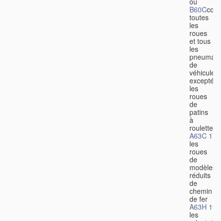
ou
B60C
couv
toutes
les
roues
et tous
les
pneumati
de
véhicules,
excepté
les
roues
de
patins
à
roulettes
A63C 17/
les
roues
de
modèles
réduits
de
chemin
de fer
A63H 19/
les