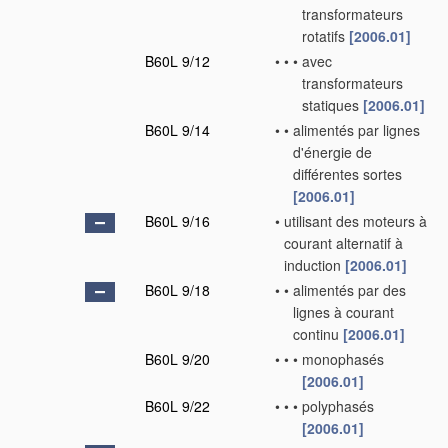
transformateurs
rotatifs
[2006.01]
B60L 9/12
•
•
•
avec
transformateurs
statiques
[2006.01]
B60L 9/14
•
•
alimentés par lignes
d'énergie de
différentes sortes
[2006.01]
B60L 9/16
•
utilisant des moteurs à
courant alternatif à
induction
[2006.01]
B60L 9/18
•
•
alimentés par des
lignes à courant
continu
[2006.01]
B60L 9/20
•
•
•
monophasés
[2006.01]
B60L 9/22
•
•
•
polyphasés
[2006.01]