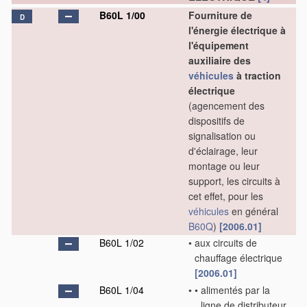
B60L 1/00
Fourniture de
D
l'énergie électrique à
l'équipement
auxiliaire des
véhicules
à traction
électrique
(agencement des
dispositifs de
signalisation ou
d'éclairage, leur
montage ou leur
support, les circuits à
cet effet, pour les
véhicules
en général
B60Q
)
[2006.01]
B60L 1/02
•
aux circuits de
chauffage électrique
[2006.01]
B60L 1/04
•
•
alimentés par la
ligne de distributeur