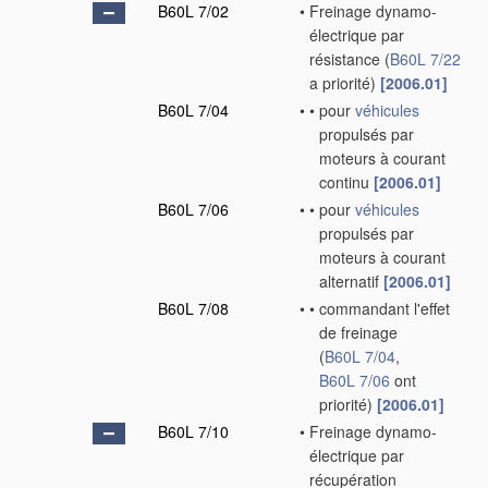
B60L 7/02
•
Freinage dynamo-
électrique par
résistance
(
B60L 7/22
a priorité)
[2006.01]
B60L 7/04
•
•
pour
véhicules
propulsés par
moteurs à courant
continu
[2006.01]
B60L 7/06
•
•
pour
véhicules
propulsés par
moteurs à courant
alternatif
[2006.01]
B60L 7/08
•
•
commandant l'effet
de freinage
(
B60L 7/04
,
B60L 7/06
ont
priorité)
[2006.01]
B60L 7/10
•
Freinage dynamo-
électrique par
récupération