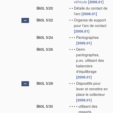
véhicule
[2006.01]
B60L 5/20
•
•
Détails du contact de
l'arc
[2006.01]
B60L 5/22
•
•
Organes de support
pour l'arc de contact
[2006.01]
B60L 5/24
•
•
•
Pantographes
[2006.01]
B60L 5/26
•
•
•
Demi-
pantographes,
p.ex. utilisant des
balanciers
d'équilibrage
[2006.01]
B60L 5/28
•
•
•
Dispositifs pour
lever et remettre en
place le collecteur
[2006.01]
B60L 5/30
•
•
•
•
utilisant des
ressorts