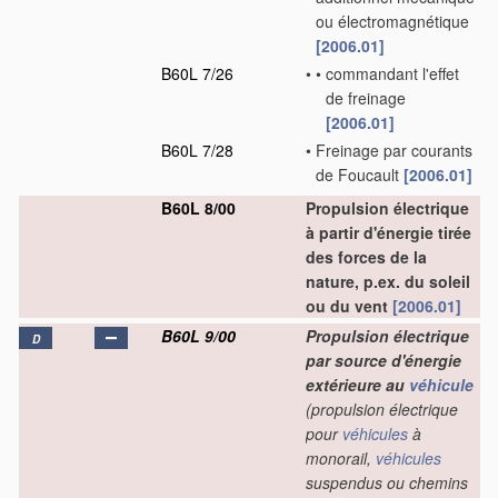
ou électromagnétique
[2006.01]
B60L 7/26
•
•
commandant l'effet
de freinage
[2006.01]
B60L 7/28
•
Freinage par courants
de Foucault
[2006.01]
B60L 8/00
Propulsion électrique
à partir d'énergie tirée
des forces de la
nature, p.ex. du soleil
ou du vent
[2006.01]
B60L 9/00
Propulsion électrique
D
par source d'énergie
extérieure au
véhicule
(propulsion électrique
pour
véhicules
à
monorail,
véhicules
suspendus ou chemins