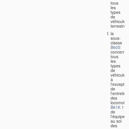
tous
les
types
de
véhicules
terrestres
la
sous-
classe
B60S
concerne
tous
les
types
de
véhicules,
à
l'exceptio
de
l'entretien
des
locomotiv
B61K 11/
de
l'équipem
au sol
des