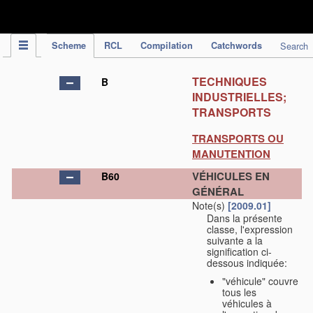
IPC Publication
Scheme
RCL
Compilation
Catchwords
Search
TECHNIQUES
B
INDUSTRIELLES;
TRANSPORTS
TRANSPORTS OU
MANUTENTION
VÉHICULES EN
B60
GÉNÉRAL
Note(s)
[2009.01]
Dans la présente
classe, l'expression
suivante a la
signification ci-
dessous indiquée:
"véhicule" couvre
tous les
véhicules à