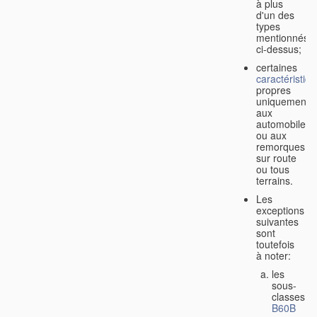
à plus
d'un des
types
mentionnés
ci-dessus;
certaines
caractéristiq
propres
uniquement
aux
automobiles
ou aux
remorques
sur route
ou tous
terrains.
Les
exceptions
suivantes
sont
toutefois
à noter:
les
sous-
classes
B60B