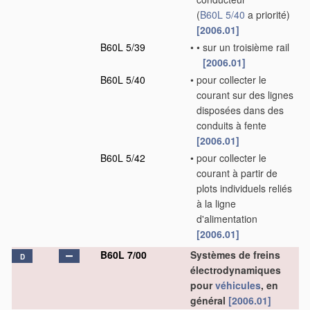
(
B60L 5/40
a priorité)
[2006.01]
B60L 5/39
•
•
sur un troisième rail
[2006.01]
B60L 5/40
•
pour collecter le
courant sur des lignes
disposées dans des
conduits à fente
[2006.01]
B60L 5/42
•
pour collecter le
courant à partir de
plots individuels reliés
à la ligne
d'alimentation
[2006.01]
B60L 7/00
Systèmes de freins
D
électrodynamiques
pour
véhicules
, en
général
[2006.01]