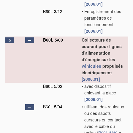
[2006.01]
B60L 3/12
•
Enregistrement des
paramètres de
fonctionnement
[2006.01]
B60L 5/00
Collecteurs de
D
courant pour lignes
d'alimentation
d'énergie sur les
véhicules
propulsés
électriquement
[2006.01]
B60L 5/02
•
avec dispositif
enlevant la glace
[2006.01]
B60L 5/04
•
utilisant des rouleaux
ou des sabots
curseurs en contact
avec le câble du
trolley
(
B60L 5/40
a