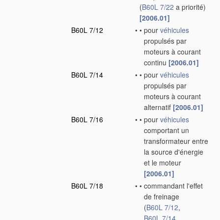
(
B60L 7/22
a priorité)
[2006.01]
B60L 7/12
•
•
pour
véhicules
propulsés par
moteurs à courant
continu
[2006.01]
B60L 7/14
•
•
pour
véhicules
propulsés par
moteurs à courant
alternatif
[2006.01]
B60L 7/16
•
•
pour
véhicules
comportant un
transformateur entre
la source d'énergie
et le moteur
[2006.01]
B60L 7/18
•
•
commandant l'effet
de freinage
(
B60L 7/12
,
B60L 7/14
,