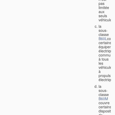
pas
limitée
aux
seuls
véhicules;
la
sous-
classe
B60L
couv
certains
équipeme
électrique
communs
à tous
les
véhicules
à
propulsio
électrique
la
sous-
classe
B60M
couvre
certains
dispositifs