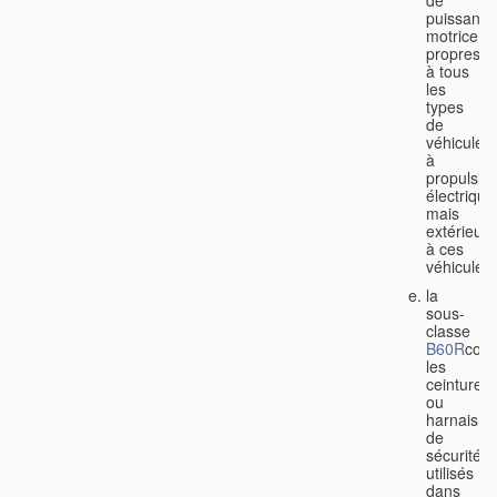
de
puissance
motrice
propres
à tous
les
types
de
véhicules
à
propulsio
électrique
mais
extérieurs
à ces
véhicules;
la
sous-
classe
B60R
couv
les
ceintures
ou
harnais
de
sécurité
utilisés
dans