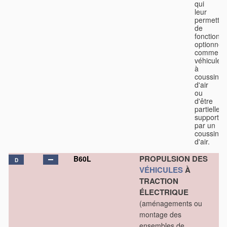
qui
leur
permetten
de
fonctionn
optionnel
comme
véhicules
à
coussin
d'air
ou
d'être
partiellem
supportés
par un
coussin
d'air.
PROPULSION DES
B60L
D
VÉHICULES
À
TRACTION
ÉLECTRIQUE
(aménagements ou
montage des
ensembles de