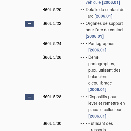
véhicule
[2006.01]
B60L 5/20
•
•
Détails du contact de
l'arc
[2006.01]
B60L 5/22
•
•
Organes de support
pour l'arc de contact
[2006.01]
B60L 5/24
•
•
•
Pantographes
[2006.01]
B60L 5/26
•
•
•
Demi-
pantographes,
p.ex. utilisant des
balanciers
d'équilibrage
[2006.01]
B60L 5/28
•
•
•
Dispositifs pour
lever et remettre en
place le collecteur
[2006.01]
B60L 5/30
•
•
•
•
utilisant des
ressorts