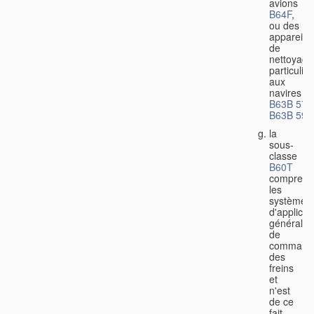
avions
B64F
,
ou des
appareils
de
nettoyage
particulier
aux
navires
B63B 57/
B63B 59/
la
sous-
classe
B60T
comprend
les
systèmes
d'applicat
générale
de
command
des
freins
et
n'est
de ce
fait