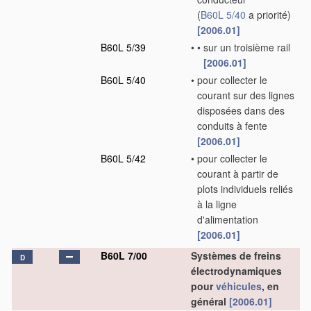
(
B60L 5/40
a priorité)
[2006.01]
B60L 5/39
•
•
sur un troisième rail
[2006.01]
B60L 5/40
•
pour collecter le
courant sur des lignes
disposées dans des
conduits à fente
[2006.01]
B60L 5/42
•
pour collecter le
courant à partir de
plots individuels reliés
à la ligne
d'alimentation
[2006.01]
B60L 7/00
Systèmes de freins
D
électrodynamiques
pour
véhicules
, en
général
[2006.01]