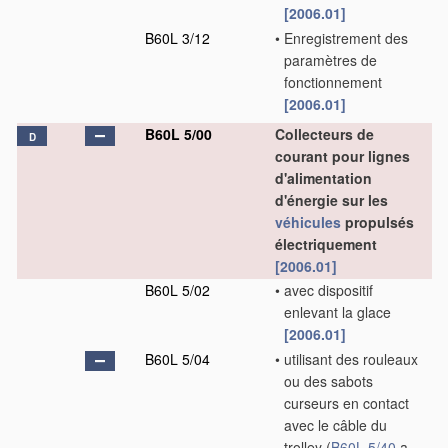
[2006.01]
B60L 3/12
•
Enregistrement des
paramètres de
fonctionnement
[2006.01]
B60L 5/00
Collecteurs de
D
courant pour lignes
d'alimentation
d'énergie sur les
véhicules
propulsés
électriquement
[2006.01]
B60L 5/02
•
avec dispositif
enlevant la glace
[2006.01]
B60L 5/04
•
utilisant des rouleaux
ou des sabots
curseurs en contact
avec le câble du
trolley
(
B60L 5/40
a