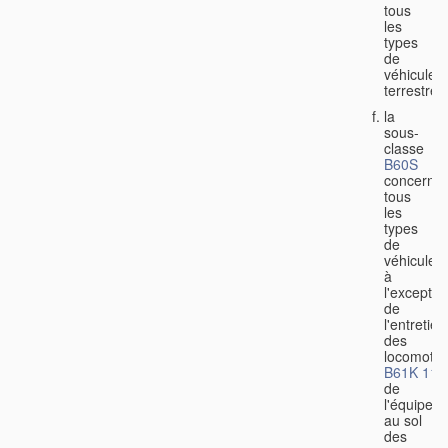
tous
les
types
de
véhicules
terrestres
la
sous-
classe
B60S
concerne
tous
les
types
de
véhicules,
à
l'exceptio
de
l'entretien
des
locomotiv
B61K 11/
de
l'équipem
au sol
des