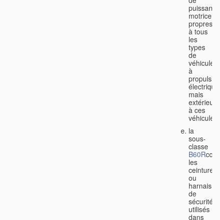
de
puissance
motrice
propres
à tous
les
types
de
véhicules
à
propulsio
électrique
mais
extérieurs
à ces
véhicules;
la
sous-
classe
B60R
couv
les
ceintures
ou
harnais
de
sécurité
utilisés
dans