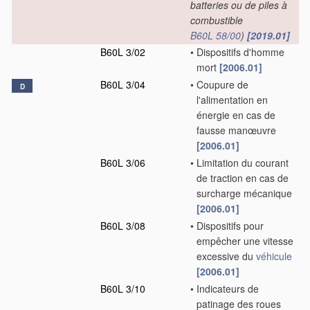
batteries ou de piles à
combustible
B60L 58/00
)
[2019.01]
B60L 3/02
•
Dispositifs d'homme
mort
[2006.01]
B60L 3/04
•
Coupure de
D
l'alimentation en
énergie en cas de
fausse manœuvre
[2006.01]
B60L 3/06
•
Limitation du courant
de traction en cas de
surcharge mécanique
[2006.01]
B60L 3/08
•
Dispositifs pour
empêcher une vitesse
excessive du
véhicule
[2006.01]
B60L 3/10
•
Indicateurs de
patinage des roues