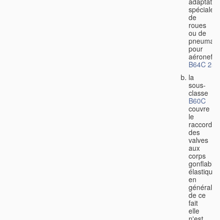
adaptatio
spéciales
de
roues
ou de
pneumati
pour
aéronefs
B64C 25/
la
sous-
classe
B60C
couvre
le
raccorde
des
valves
aux
corps
gonflable
élastiques
en
général,
de ce
fait
elle
n'est