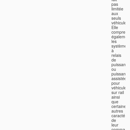
pas
limitée
aux
seuls
véhicules.
Elle
comprend
égalemen
les
systèmes
à
relais
de
puissance
ou
puissance
assistée
pour
véhicules
sur rail
ainsi
que
certaines
autres
caractéris
de
leur
command