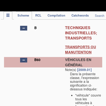
IPC Publication
Scheme
RCL
Compilation
Catchwords
Search
TECHNIQUES
B
INDUSTRIELLES;
TRANSPORTS
TRANSPORTS OU
MANUTENTION
VÉHICULES EN
B60
GÉNÉRAL
Note(s)
[2009.01]
Dans la présente
classe, l'expression
suivante a la
signification ci-
dessous indiquée:
"véhicule" couvre
tous les
véhicules à