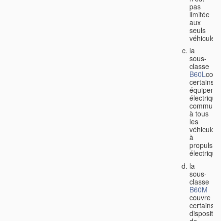
pas
limitée
aux
seuls
véhicules;
la
sous-
classe
B60L
couv
certains
équipeme
électrique
communs
à tous
les
véhicules
à
propulsio
électrique
la
sous-
classe
B60M
couvre
certains
dispositifs