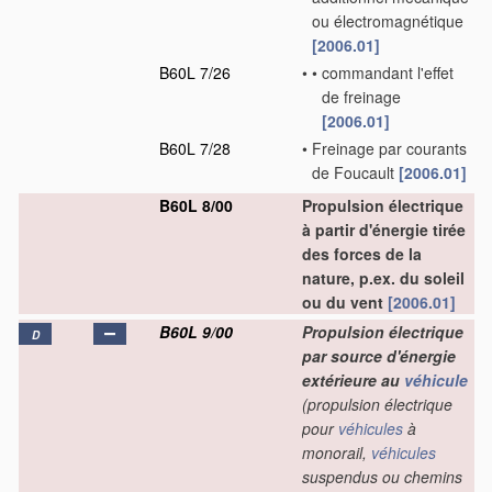
ou électromagnétique
[2006.01]
B60L 7/26
•
•
commandant l'effet
de freinage
[2006.01]
B60L 7/28
•
Freinage par courants
de Foucault
[2006.01]
B60L 8/00
Propulsion électrique
à partir d'énergie tirée
des forces de la
nature, p.ex. du soleil
ou du vent
[2006.01]
B60L 9/00
Propulsion électrique
D
par source d'énergie
extérieure au
véhicule
(propulsion électrique
pour
véhicules
à
monorail,
véhicules
suspendus ou chemins