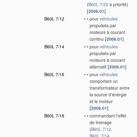
(
B60L 7/22
a priorité)
[2006.01]
B60L 7/12
•
•
pour
véhicules
propulsés par
moteurs à courant
continu
[2006.01]
B60L 7/14
•
•
pour
véhicules
propulsés par
moteurs à courant
alternatif
[2006.01]
B60L 7/16
•
•
pour
véhicules
comportant un
transformateur entre
la source d'énergie
et le moteur
[2006.01]
B60L 7/18
•
•
commandant l'effet
de freinage
(
B60L 7/12
,
B60L 7/14
,