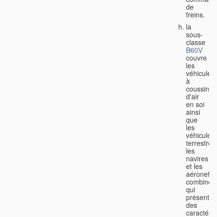
de
freins.
la
sous-
classe
B60V
couvre
les
véhicules
à
coussin
d'air
en soi
ainsi
que
les
véhicules
terrestres
les
navires
et les
aéronefs
combinés
qui
présenten
des
caractéris