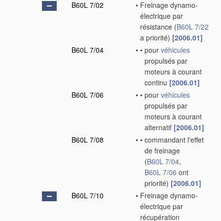
B60L 7/02
•
Freinage dynamo-
électrique par
résistance
(
B60L 7/22
a priorité)
[2006.01]
B60L 7/04
•
•
pour
véhicules
propulsés par
moteurs à courant
continu
[2006.01]
B60L 7/06
•
•
pour
véhicules
propulsés par
moteurs à courant
alternatif
[2006.01]
B60L 7/08
•
•
commandant l'effet
de freinage
(
B60L 7/04
,
B60L 7/06
ont
priorité)
[2006.01]
B60L 7/10
•
Freinage dynamo-
électrique par
récupération