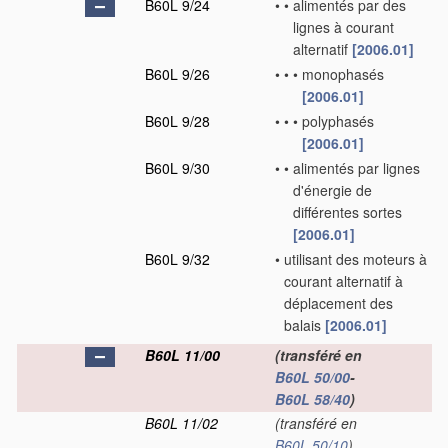
B60L 9/24
•
•
alimentés par des
lignes à courant
alternatif
[2006.01]
B60L 9/26
•
•
•
monophasés
[2006.01]
B60L 9/28
•
•
•
polyphasés
[2006.01]
B60L 9/30
•
•
alimentés par lignes
d'énergie de
différentes sortes
[2006.01]
B60L 9/32
•
utilisant des moteurs à
courant alternatif à
déplacement des
balais
[2006.01]
B60L 11/00
(transféré en
B60L 50/00
-
B60L 58/40
)
B60L 11/02
(transféré en
B60L 50/10
)