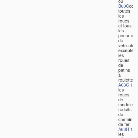
ou
B60C
couv
toutes
les
roues
et tous
les
pneumati
de
véhicules,
excepté
les
roues
de
patins
à
roulettes
A63C 17/
les
roues
de
modèles
réduits
de
chemin
de fer
A63H 19/
les