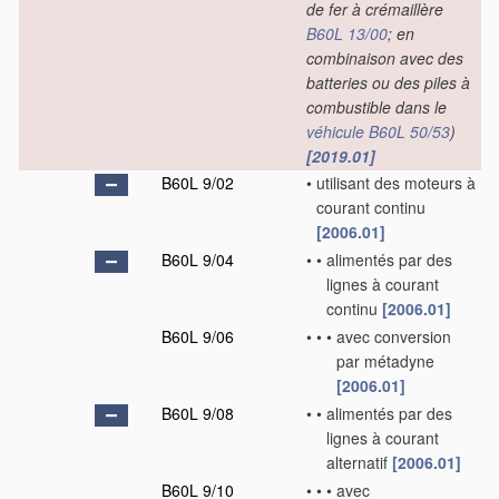
de fer à crémaillère
B60L 13/00
; en
combinaison avec des
batteries ou des piles à
combustible dans le
véhicule
B60L 50/53
)
[2019.01]
B60L 9/02
•
utilisant des moteurs à
courant continu
[2006.01]
B60L 9/04
•
•
alimentés par des
lignes à courant
continu
[2006.01]
B60L 9/06
•
•
•
avec conversion
par métadyne
[2006.01]
B60L 9/08
•
•
alimentés par des
lignes à courant
alternatif
[2006.01]
B60L 9/10
•
•
•
avec