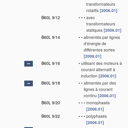
transformateurs
rotatifs
[2006.01]
B60L 9/12
•
•
•
avec
transformateurs
statiques
[2006.01]
B60L 9/14
•
•
alimentés par lignes
d'énergie de
différentes sortes
[2006.01]
B60L 9/16
•
utilisant des moteurs à
courant alternatif à
induction
[2006.01]
B60L 9/18
•
•
alimentés par des
lignes à courant
continu
[2006.01]
B60L 9/20
•
•
•
monophasés
[2006.01]
B60L 9/22
•
•
•
polyphasés
[2006.01]