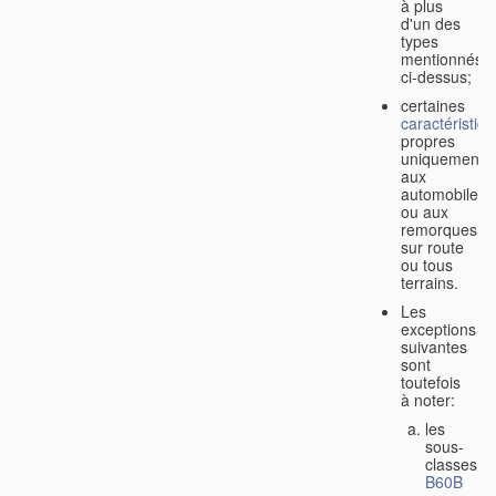
à plus
d'un des
types
mentionnés
ci-dessus;
certaines
caractéristiq
propres
uniquement
aux
automobiles
ou aux
remorques
sur route
ou tous
terrains.
Les
exceptions
suivantes
sont
toutefois
à noter:
les
sous-
classes
B60B