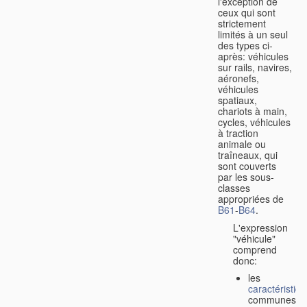
l'exception de
ceux qui sont
strictement
limités à un seul
des types ci-
après: véhicules
sur rails, navires,
aéronefs,
véhicules
spatiaux,
chariots à main,
cycles, véhicules
à traction
animale ou
traîneaux, qui
sont couverts
par les sous-
classes
appropriées de
B61
-
B64
.
L'expression
"véhicule"
comprend
donc:
les
caractéristiq
communes