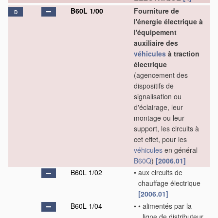
B60L 1/00
Fourniture de
D
l'énergie électrique à
l'équipement
auxiliaire des
véhicules
à traction
électrique
(agencement des
dispositifs de
signalisation ou
d'éclairage, leur
montage ou leur
support, les circuits à
cet effet, pour les
véhicules
en général
B60Q
)
[2006.01]
B60L 1/02
•
aux circuits de
chauffage électrique
[2006.01]
B60L 1/04
•
•
alimentés par la
ligne de distributeur