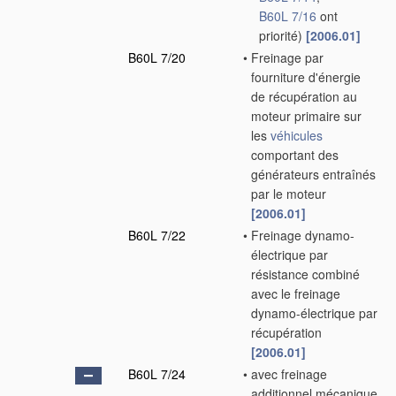
B60L 7/16
ont
priorité)
[2006.01]
B60L 7/20
•
Freinage par
fourniture d'énergie
de récupération au
moteur primaire sur
les
véhicules
comportant des
générateurs entraînés
par le moteur
[2006.01]
B60L 7/22
•
Freinage dynamo-
électrique par
résistance combiné
avec le freinage
dynamo-électrique par
récupération
[2006.01]
B60L 7/24
•
avec freinage
additionnel mécanique