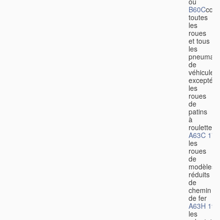
ou
B60C
couv
toutes
les
roues
et tous
les
pneumati
de
véhicules,
excepté
les
roues
de
patins
à
roulettes
A63C 17/
les
roues
de
modèles
réduits
de
chemin
de fer
A63H 19/
les