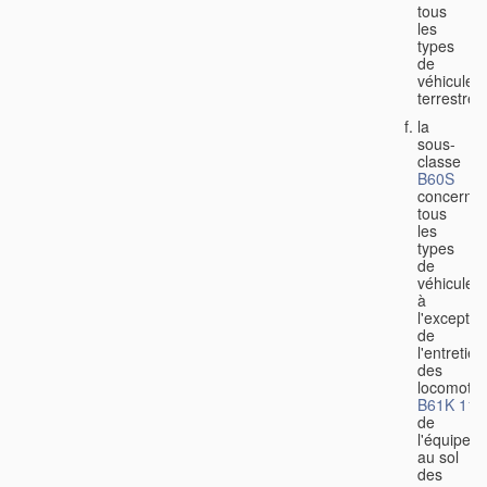
tous
les
types
de
véhicules
terrestres
la
sous-
classe
B60S
concerne
tous
les
types
de
véhicules,
à
l'exceptio
de
l'entretien
des
locomotiv
B61K 11/
de
l'équipem
au sol
des