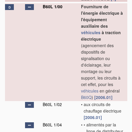
B60L 1/00
Fourniture de
D
l'énergie électrique à
l'équipement
auxiliaire des
véhicules
à traction
électrique
(agencement des
dispositifs de
signalisation ou
d'éclairage, leur
montage ou leur
support, les circuits à
cet effet, pour les
véhicules
en général
B60Q
)
[2006.01]
B60L 1/02
•
aux circuits de
chauffage électrique
[2006.01]
B60L 1/04
•
•
alimentés par la
ligne de distributeur