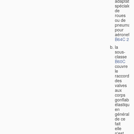
adaptatio
spéciales
de
roues
ou de
pneumati
pour
aéronefs
B64C 25/
la
sous-
classe
B60C
couvre
le
raccorde
des
valves
aux
corps
gonflable
élastiques
en
général,
de ce
fait
elle
n'est