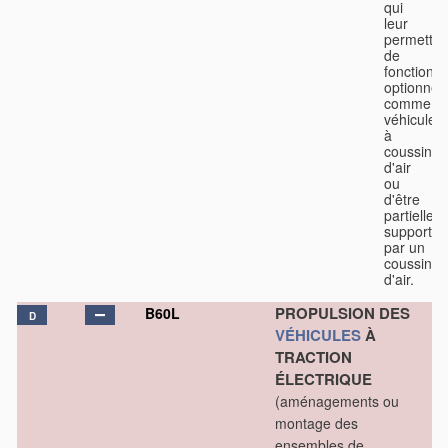
qui
leur
permetten
de
fonctionn
optionnel
comme
véhicules
à
coussin
d'air
ou
d'être
partiellem
supportés
par un
coussin
d'air.
PROPULSION DES
B60L
D
VÉHICULES
À
TRACTION
ÉLECTRIQUE
(aménagements ou
montage des
ensembles de