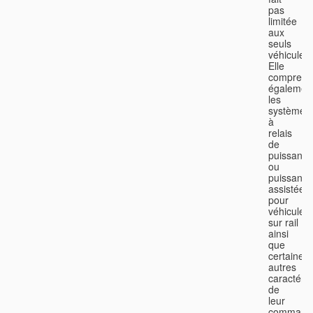
pas
limitée
aux
seuls
véhicules.
Elle
comprend
égalemen
les
systèmes
à
relais
de
puissance
ou
puissance
assistée
pour
véhicules
sur rail
ainsi
que
certaines
autres
caractéris
de
leur
command