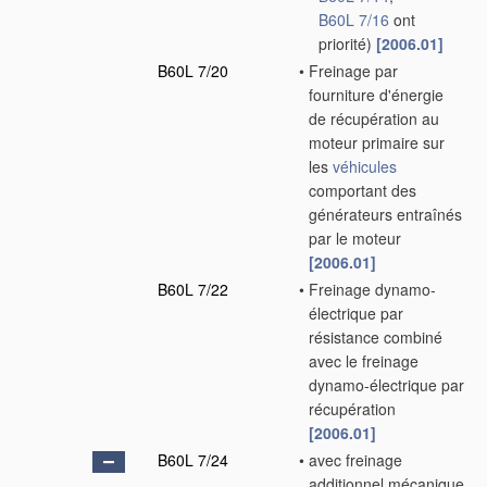
B60L 7/16
ont
priorité)
[2006.01]
B60L 7/20
•
Freinage par
fourniture d'énergie
de récupération au
moteur primaire sur
les
véhicules
comportant des
générateurs entraînés
par le moteur
[2006.01]
B60L 7/22
•
Freinage dynamo-
électrique par
résistance combiné
avec le freinage
dynamo-électrique par
récupération
[2006.01]
B60L 7/24
•
avec freinage
additionnel mécanique