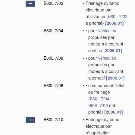
B60L 7/02
•
Freinage dynamo-
électrique par
résistance
(
B60L 7/22
a priorité)
[2006.01]
B60L 7/04
•
•
pour
véhicules
propulsés par
moteurs à courant
continu
[2006.01]
B60L 7/06
•
•
pour
véhicules
propulsés par
moteurs à courant
alternatif
[2006.01]
B60L 7/08
•
•
commandant l'effet
de freinage
(
B60L 7/04
,
B60L 7/06
ont
priorité)
[2006.01]
B60L 7/10
•
Freinage dynamo-
électrique par
récupération