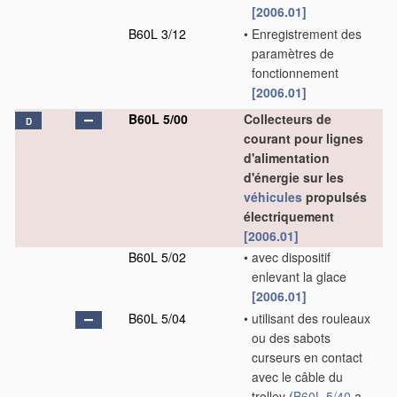
[2006.01]
B60L 3/12
•
Enregistrement des
paramètres de
fonctionnement
[2006.01]
B60L 5/00
Collecteurs de
D
courant pour lignes
d'alimentation
d'énergie sur les
véhicules
propulsés
électriquement
[2006.01]
B60L 5/02
•
avec dispositif
enlevant la glace
[2006.01]
B60L 5/04
•
utilisant des rouleaux
ou des sabots
curseurs en contact
avec le câble du
trolley
(
B60L 5/40
a