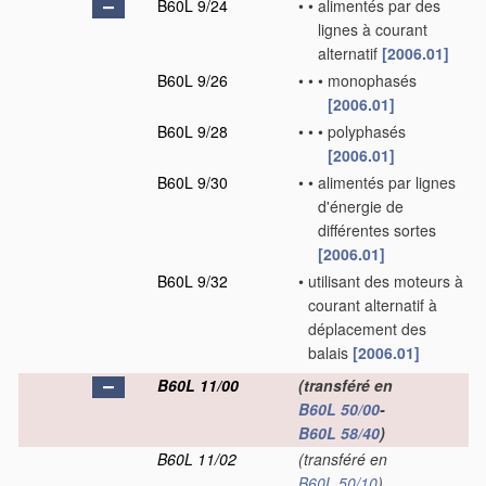
B60L 9/24
•
•
alimentés par des
lignes à courant
alternatif
[2006.01]
B60L 9/26
•
•
•
monophasés
[2006.01]
B60L 9/28
•
•
•
polyphasés
[2006.01]
B60L 9/30
•
•
alimentés par lignes
d'énergie de
différentes sortes
[2006.01]
B60L 9/32
•
utilisant des moteurs à
courant alternatif à
déplacement des
balais
[2006.01]
B60L 11/00
(transféré en
B60L 50/00
-
B60L 58/40
)
B60L 11/02
(transféré en
B60L 50/10
)