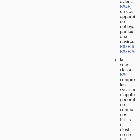
avions
B64F
,
ou des
appareils
de
nettoyage
particulier
aux
navires
B63B 57/
B63B 59/
la
sous-
classe
B60T
comprend
les
systèmes
d'applicat
générale
de
command
des
freins
et
n'est
de ce
fait