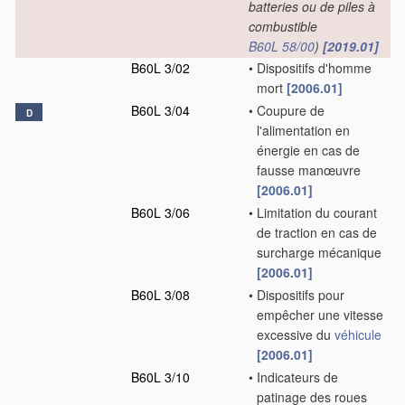
batteries ou de piles à
combustible
B60L 58/00
)
[2019.01]
B60L 3/02
•
Dispositifs d'homme
mort
[2006.01]
B60L 3/04
•
Coupure de
D
l'alimentation en
énergie en cas de
fausse manœuvre
[2006.01]
B60L 3/06
•
Limitation du courant
de traction en cas de
surcharge mécanique
[2006.01]
B60L 3/08
•
Dispositifs pour
empêcher une vitesse
excessive du
véhicule
[2006.01]
B60L 3/10
•
Indicateurs de
patinage des roues