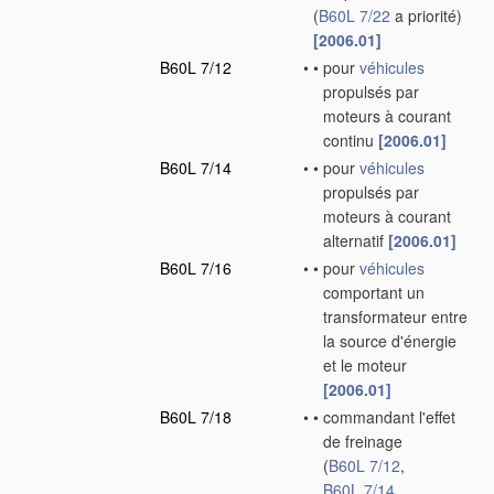
(
B60L 7/22
a priorité)
[2006.01]
B60L 7/12
•
•
pour
véhicules
propulsés par
moteurs à courant
continu
[2006.01]
B60L 7/14
•
•
pour
véhicules
propulsés par
moteurs à courant
alternatif
[2006.01]
B60L 7/16
•
•
pour
véhicules
comportant un
transformateur entre
la source d'énergie
et le moteur
[2006.01]
B60L 7/18
•
•
commandant l'effet
de freinage
(
B60L 7/12
,
B60L 7/14
,