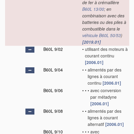
de fer à crémaillère
B60L 13/00
; en
combinaison avec des
batteries ou des piles à
combustible dans le
véhicule
B60L 50/53
)
[2019.01]
B60L 9/02
•
utilisant des moteurs à
courant continu
[2006.01]
B60L 9/04
•
•
alimentés par des
lignes à courant
continu
[2006.01]
B60L 9/06
•
•
•
avec conversion
par métadyne
[2006.01]
B60L 9/08
•
•
alimentés par des
lignes à courant
alternatif
[2006.01]
B60L 9/10
•
•
•
avec