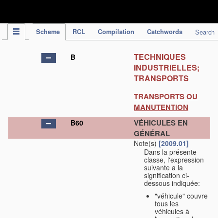
IPC Publication
Scheme
RCL
Compilation
Catchwords
Search
TECHNIQUES
B
INDUSTRIELLES;
TRANSPORTS
TRANSPORTS OU
MANUTENTION
VÉHICULES EN
B60
GÉNÉRAL
Note(s)
[2009.01]
Dans la présente
classe, l'expression
suivante a la
signification ci-
dessous indiquée:
"véhicule" couvre
tous les
véhicules à