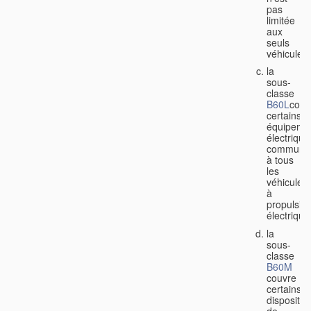
pas
limitée
aux
seuls
véhicules;
la
sous-
classe
B60L
couv
certains
équipeme
électrique
communs
à tous
les
véhicules
à
propulsio
électrique
la
sous-
classe
B60M
couvre
certains
dispositifs