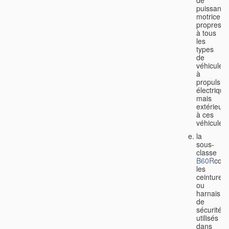
de
puissance
motrice
propres
à tous
les
types
de
véhicules
à
propulsio
électrique
mais
extérieurs
à ces
véhicules;
la
sous-
classe
B60R
couv
les
ceintures
ou
harnais
de
sécurité
utilisés
dans