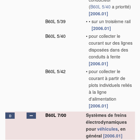
(
B60L 5/40
a priorité)
[2006.01]
B60L 5/39
•
•
sur un troisième rail
[2006.01]
B60L 5/40
•
pour collecter le
courant sur des lignes
disposées dans des
conduits à fente
[2006.01]
B60L 5/42
•
pour collecter le
courant à partir de
plots individuels reliés
à la ligne
d'alimentation
[2006.01]
B60L 7/00
Systèmes de freins
D
électrodynamiques
pour
véhicules
, en
général
[2006.01]