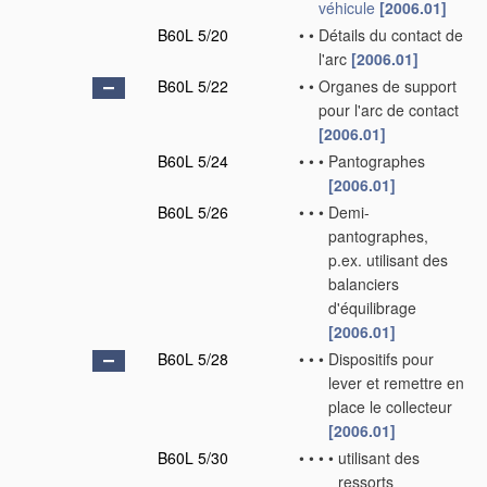
véhicule
[2006.01]
B60L 5/20
•
•
Détails du contact de
l'arc
[2006.01]
B60L 5/22
•
•
Organes de support
pour l'arc de contact
[2006.01]
B60L 5/24
•
•
•
Pantographes
[2006.01]
B60L 5/26
•
•
•
Demi-
pantographes,
p.ex. utilisant des
balanciers
d'équilibrage
[2006.01]
B60L 5/28
•
•
•
Dispositifs pour
lever et remettre en
place le collecteur
[2006.01]
B60L 5/30
•
•
•
•
utilisant des
ressorts