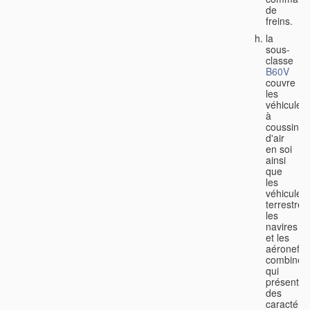
de
freins.
la
sous-
classe
B60V
couvre
les
véhicules
à
coussin
d'air
en soi
ainsi
que
les
véhicules
terrestres
les
navires
et les
aéronefs
combinés
qui
présenten
des
caractéris