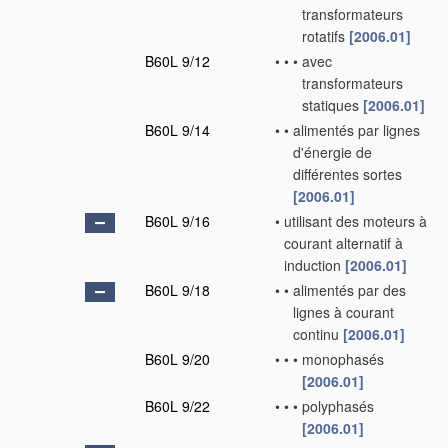
transformateurs
rotatifs
[2006.01]
B60L 9/12
•
•
•
avec
transformateurs
statiques
[2006.01]
B60L 9/14
•
•
alimentés par lignes
d'énergie de
différentes sortes
[2006.01]
B60L 9/16
•
utilisant des moteurs à
courant alternatif à
induction
[2006.01]
B60L 9/18
•
•
alimentés par des
lignes à courant
continu
[2006.01]
B60L 9/20
•
•
•
monophasés
[2006.01]
B60L 9/22
•
•
•
polyphasés
[2006.01]