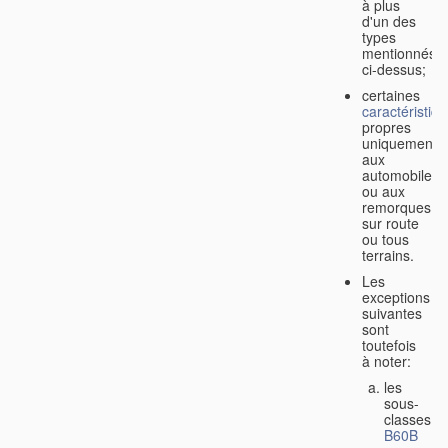
à plus
d'un des
types
mentionnés
ci-dessus;
certaines
caractéristiq
propres
uniquement
aux
automobiles
ou aux
remorques
sur route
ou tous
terrains.
Les
exceptions
suivantes
sont
toutefois
à noter:
les
sous-
classes
B60B