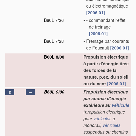
ou électromagnétique
[2006.01]
B60L 7/26
•
•
commandant l'effet
de freinage
[2006.01]
B60L 7/28
•
Freinage par courants
de Foucault
[2006.01]
B60L 8/00
Propulsion électrique
à partir d'énergie tirée
des forces de la
nature, p.ex. du soleil
ou du vent
[2006.01]
B60L 9/00
Propulsion électrique
D
par source d'énergie
extérieure au
véhicule
(propulsion électrique
pour
véhicules
à
monorail,
véhicules
suspendus ou chemins