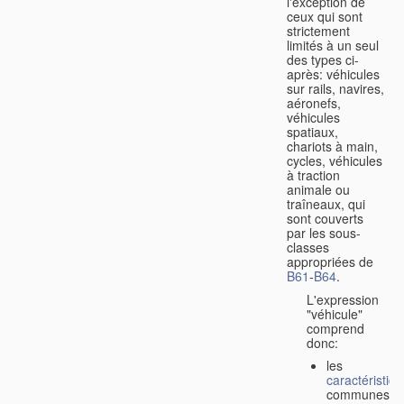
l'exception de
ceux qui sont
strictement
limités à un seul
des types ci-
après: véhicules
sur rails, navires,
aéronefs,
véhicules
spatiaux,
chariots à main,
cycles, véhicules
à traction
animale ou
traîneaux, qui
sont couverts
par les sous-
classes
appropriées de
B61
-
B64
.
L'expression
"véhicule"
comprend
donc:
les
caractéristiq
communes