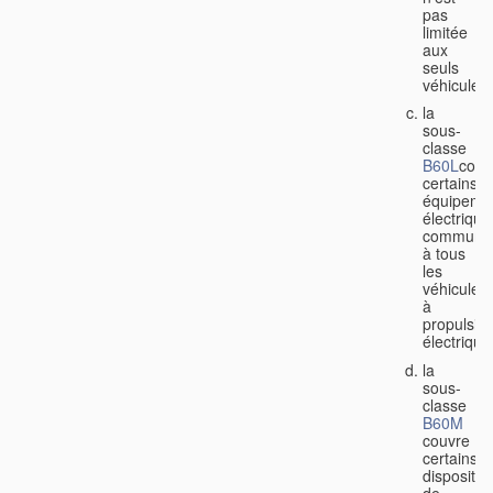
pas
limitée
aux
seuls
véhicules;
la
sous-
classe
B60L
couv
certains
équipeme
électrique
communs
à tous
les
véhicules
à
propulsio
électrique
la
sous-
classe
B60M
couvre
certains
dispositifs