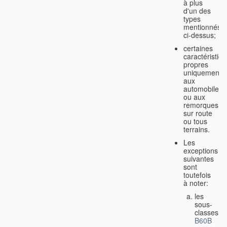
à plus
d'un des
types
mentionnés
ci-dessus;
certaines
caractéristiq
propres
uniquement
aux
automobiles
ou aux
remorques
sur route
ou tous
terrains.
Les
exceptions
suivantes
sont
toutefois
à noter:
les
sous-
classes
B60B