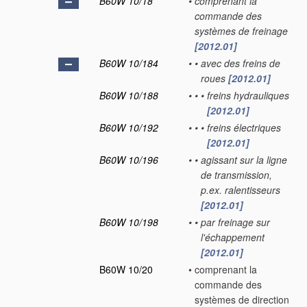
B60W 10/18
•
comprenant la
commande des
systèmes de freinage
[2012.01]
B60W 10/184
•
•
avec des freins de
roues
[2012.01]
B60W 10/188
•
•
•
freins hydrauliques
[2012.01]
B60W 10/192
•
•
•
freins électriques
[2012.01]
B60W 10/196
•
•
agissant sur la ligne
de transmission,
p.ex. ralentisseurs
[2012.01]
B60W 10/198
•
•
par freinage sur
l'échappement
[2012.01]
B60W 10/20
•
comprenant la
commande des
systèmes de direction