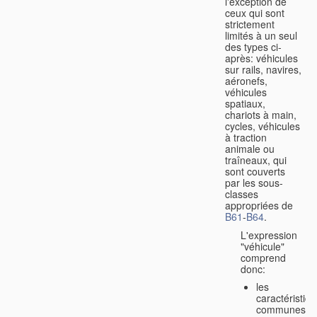
l'exception de
ceux qui sont
strictement
limités à un seul
des types ci-
après: véhicules
sur rails, navires,
aéronefs,
véhicules
spatiaux,
chariots à main,
cycles, véhicules
à traction
animale ou
traîneaux, qui
sont couverts
par les sous-
classes
appropriées de
B61
-
B64
.
L'expression
"véhicule"
comprend
donc:
les
caractéristiq
communes