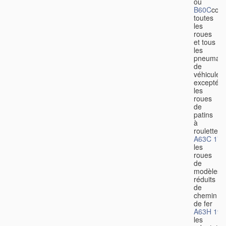
ou
B60C
couv
toutes
les
roues
et tous
les
pneumati
de
véhicules,
excepté
les
roues
de
patins
à
roulettes
A63C 17/
les
roues
de
modèles
réduits
de
chemin
de fer
A63H 19/
les