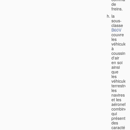
de
freins.
la
sous-
classe
B60V
couvre
les
véhicules
à
coussin
d'air
en soi
ainsi
que
les
véhicules
terrestres
les
navires
et les
aéronefs
combinés
qui
présenten
des
caractéris