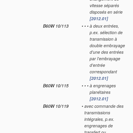
vitesse séparés
disposés en série
[2012.01]
B60W 10/113
•
•
•
à deux entrées,
p.ex. sélection de
transmission à
double embrayage
d'une des entrées
par l'embrayage
d'entrée
correspondant
[2012.01]
B60W 10/115
•
•
•
à engrenages
planétaires
[2012.01]
B60W 10/119
•
avec commande des
transmissions
intégrales, p.ex.
engrenages de
transfert ou