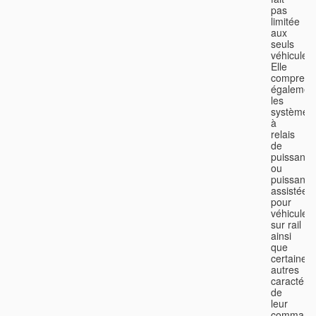
pas
limitée
aux
seuls
véhicules.
Elle
comprend
égalemen
les
systèmes
à
relais
de
puissance
ou
puissance
assistée
pour
véhicules
sur rail
ainsi
que
certaines
autres
caractéris
de
leur
command