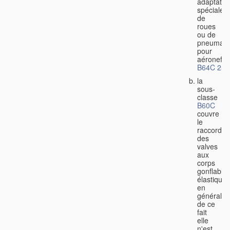
adaptatio
spéciales
de
roues
ou de
pneumati
pour
aéronefs
B64C 25/
la
sous-
classe
B60C
couvre
le
raccorde
des
valves
aux
corps
gonflable
élastiques
en
général,
de ce
fait
elle
n'est