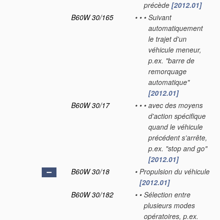
précède
[2012.01]
B60W 30/165
•
•
•
Suivant
automatiquement
le trajet d'un
véhicule meneur,
p.ex. "barre de
remorquage
automatique"
[2012.01]
B60W 30/17
•
•
•
avec des moyens
d'action spécifique
quand le véhicule
précédent s'arrête,
p.ex. "stop and go"
[2012.01]
B60W 30/18
•
Propulsion du véhicule
[2012.01]
B60W 30/182
•
•
Sélection entre
plusieurs modes
opératoires, p.ex.