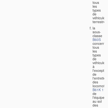
tous
les
types
de
véhicules
terrestres
la
sous-
classe
B60S
concerne
tous
les
types
de
véhicules,
à
l'exceptio
de
l'entretien
des
locomotiv
B61K 11/
de
l'équipem
au sol
des