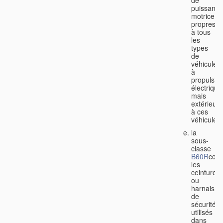
de
puissance
motrice
propres
à tous
les
types
de
véhicules
à
propulsio
électrique
mais
extérieurs
à ces
véhicules;
la
sous-
classe
B60R
couv
les
ceintures
ou
harnais
de
sécurité
utilisés
dans