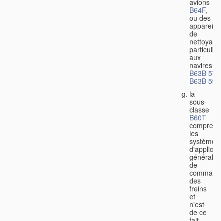
avions
B64F
,
ou des
appareils
de
nettoyage
particulier
aux
navires
B63B 57/
B63B 59/
la
sous-
classe
B60T
comprend
les
systèmes
d'applicat
générale
de
command
des
freins
et
n'est
de ce
fait