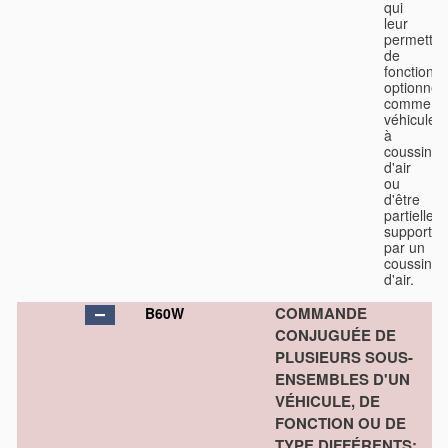
qui
leur
permetten
de
fonctionn
optionnel
comme
véhicules
à
coussin
d'air
ou
d'être
partiellem
supportés
par un
coussin
d'air.
COMMANDE
B60W
CONJUGUÉE DE
PLUSIEURS SOUS-
ENSEMBLES D'UN
VÉHICULE, DE
FONCTION OU DE
TYPE DIFFÉRENTS;