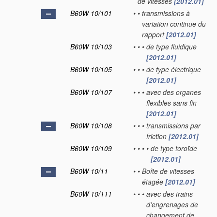
de vitesses
[2012.01]
B60W 10/101
•
•
transmissions à
variation continue du
rapport
[2012.01]
B60W 10/103
•
•
•
de type fluidique
[2012.01]
B60W 10/105
•
•
•
de type électrique
[2012.01]
B60W 10/107
•
•
•
avec des organes
flexibles sans fin
[2012.01]
B60W 10/108
•
•
•
transmissions par
friction
[2012.01]
B60W 10/109
•
•
•
•
de type toroïde
[2012.01]
B60W 10/11
•
•
Boîte de vitesses
étagée
[2012.01]
B60W 10/111
•
•
•
avec des trains
d'engrenages de
changement de