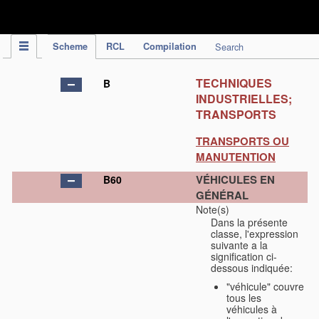
IPC Publication
Scheme
RCL
Compilation
Search
TECHNIQUES
B
INDUSTRIELLES;
TRANSPORTS
TRANSPORTS OU
MANUTENTION
VÉHICULES EN
B60
GÉNÉRAL
Note(s)
Dans la présente
classe, l'expression
suivante a la
signification ci-
dessous indiquée:
"véhicule" couvre
tous les
véhicules à