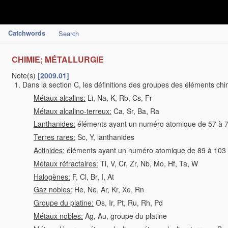
Catchwords
Search
CHIMIE; MÉTALLURGIE
Note(s)
[2009.01]
Dans la section C, les définitions des groupes des éléments chi
Métaux alcalins:
Li, Na, K, Rb, Cs, Fr
Métaux alcalino-terreux:
Ca, Sr, Ba, Ra
Lanthanides:
éléments ayant un numéro atomique de 57 à 7
Terres rares:
Sc, Y, lanthanides
Actinides:
éléments ayant un numéro atomique de 89 à 103 
Métaux réfractaires:
Ti, V, Cr, Zr, Nb, Mo, Hf, Ta, W
Halogènes:
F, Cl, Br, I, At
Gaz nobles:
He, Ne, Ar, Kr, Xe, Rn
Groupe du platine:
Os, Ir, Pt, Ru, Rh, Pd
Métaux nobles:
Ag, Au, groupe du platine