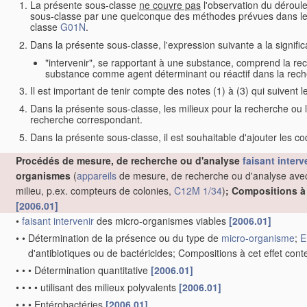
La présente sous-classe
ne couvre pas
l'observation du déroul
sous-classe par une quelconque des méthodes prévues dans l
classe
G01N
.
Dans la présente sous-classe, l'expression suivante a la signifi
"intervenir", se rapportant à une substance, comprend la rec
substance comme agent déterminant ou réactif dans la reche
Il est important de tenir compte des notes (1) à (3) qui suivent le
Dans la présente sous-classe, les milieux pour la recherche ou
recherche correspondant.
Dans la présente sous-classe, il est souhaitable d'ajouter les c
Procédés de mesure, de recherche ou d'analyse
faisant interv
organismes
(
appareils
de mesure, de recherche ou d'analyse ave
milieu, p.ex. compteurs de colonies,
C12M 1/34
)
; Compositions à
[2006.01]
•
faisant intervenir
des micro-organismes viables
[2006.01]
•
•
Détermination de la présence ou du type de
micro-organisme
;
E
d'antibiotiques ou de bactéricides; Compositions à cet effet con
•
•
•
Détermination quantitative
[2006.01]
•
•
•
•
utilisant des milieux polyvalents
[2006.01]
•
•
•
Entérobactéries
[2006.01]