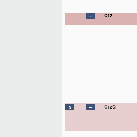
C12
C12Q
D