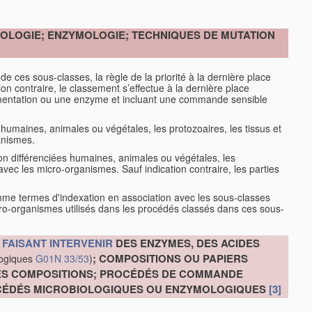
OBIOLOGIE; ENZYMOLOGIE; TECHNIQUES DE MUTATION
 de ces sous-classes, la règle de la priorité à la dernière place
ion contraire, le classement s’effectue à la dernière place
rmentation ou une enzyme et incluant une commande sensible
s humaines, animales ou végétales, les protozoaires, les tissus et
anismes.
 non différenciées humaines, animales ou végétales, les
 avec les micro-organismes. Sauf indication contraire, les parties
e termes d'indexation en association avec les sous-classes
icro-organismes utilisés dans les procédés classés dans ces sous-
E
FAISANT INTERVENIR
DES ENZYMES, DES ACIDES
; COMPOSITIONS OU PAPIERS
logiques
G01N 33/53
)
CES COMPOSITIONS; PROCÉDÉS DE COMMANDE
ROCÉDÉS MICROBIOLOGIQUES OU ENZYMOLOGIQUES
[3]