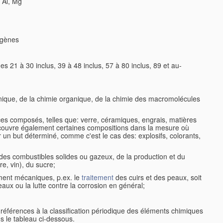
 Al, Mg
logènes
21 à 30 inclus, 39 à 48 inclus, 57 à 80 inclus, 89 et au-
anique, de la chimie organique, de la chimie des macromolécules
es composés, telles que: verre, céramiques, engrais, matières
lle couvre également certaines compositions dans la mesure où
r un but déterminé, comme c'est le cas des: explosifs, colorants,
t des combustibles solides ou gazeux, de la production et du
re, vin), du sucre;
ement mécaniques, p.ex. le
traitement
des cuirs et des peaux, soit
aux ou la lutte contre la corrosion en général;
s références à la classification périodique des éléments chimiques
s le tableau ci-dessous.