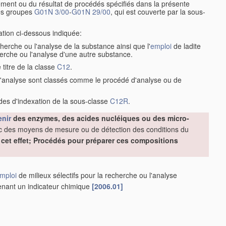
ement ou du résultat de procédés spécifiés dans la présente
es groupes
G01N 3/00
-
G01N 29/00
, qui est couverte par la sous-
cation ci-dessous indiquée:
herche ou l'analyse de la substance ainsi que l'
emploi
de ladite
rche ou l'analyse d'une autre substance.
 titre de la classe
C12
.
 l'analyse sont classés comme le procédé d'analyse ou de
odes d'indexation de la sous-classe
C12R
.
enir
des enzymes, des acides nucléiques ou des micro-
c des moyens de mesure ou de détection des conditions du
 cet effet; Procédés pour préparer ces compositions
mploi
de milieux sélectifs pour la recherche ou l'analyse
tenant un indicateur chimique
[2006.01]