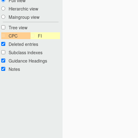
Full view
Hierarchic view
Maingroup view
Tree view
CPC
FI
Deleted entries
Subclass indexes
Guidance Headings
Notes