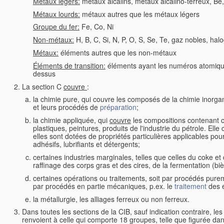
Métaux légers:
métaux alcalins, métaux alcalino-terreux, Be,
Métaux lourds:
métaux autres que les métaux légers
Groupe du fer:
Fe, Co, Ni
Non-métaux:
H, B, C, Si, N, P, O, S, Se, Te, gaz nobles, ha
Métaux:
éléments autres que les non-métaux
Éléments de transition:
éléments ayant les numéros atomiques 
dessus
La section C
couvre
:
la chimie pure, qui couvre les composés de la chimie inorg
et leurs procédés de
préparation
;
la chimie appliquée, qui
couvre
les compositions contenant c
plastiques, peintures, produits de l'industrie du pétrole. E
elles sont dotées de propriétés particulières applicables pou
adhésifs, lubrifiants et détergents;
certaines industries marginales, telles que celles du coke e
raffinage des corps gras et des cires, de la fermentation (biè
certaines opérations ou traitements, soit par procédés pur
par procédés en partie mécaniques, p.ex. le
traitement
des e
la métallurgie, les alliages ferreux ou non ferreux.
Dans toutes les sections de la CIB, sauf indication contraire, le
renvoient à celle qui comporte 18 groupes, telle que figurée dan