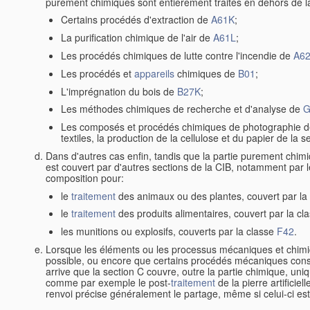
purement chimiques sont entièrement traités en dehors de 
Certains procédés d'extraction de
A61K
;
La purification chimique de l'air de
A61L
;
Les procédés chimiques de lutte contre l'incendie de
A6
Les procédés et
appareils
chimiques de
B01
;
L'imprégnation du bois de
B27K
;
Les méthodes chimiques de recherche et d'analyse de
G
Les composés et procédés chimiques de photographie 
textiles, la production de la cellulose et du papier de la s
Dans d'autres cas enfin, tandis que la partie purement chimiq
est couvert par d'autres sections de la CIB, notamment par le
composition pour:
le
traitement
des animaux ou des plantes, couvert par la
le
traitement
des produits alimentaires, couvert par la cl
les munitions ou explosifs, couverts par la classe
F42
.
Lorsque les éléments ou les processus mécaniques et chimiq
possible, ou encore que certains procédés mécaniques consti
arrive que la section C couvre, outre la partie chimique, uni
comme par exemple le post-
traitement
de la pierre artificiel
renvoi précise généralement le partage, même si celui-ci est