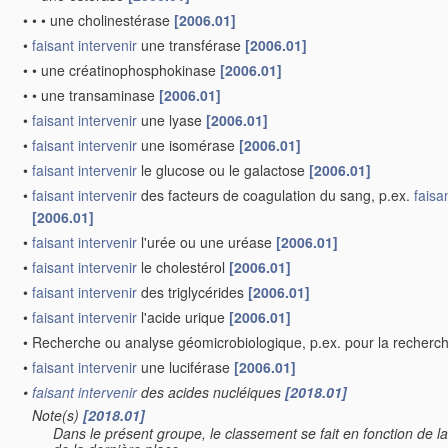
•
•
•
une cholinestérase
[2006.01]
•
faisant intervenir
une transférase
[2006.01]
•
•
une créatinophosphokinase
[2006.01]
•
•
une transaminase
[2006.01]
•
faisant intervenir
une lyase
[2006.01]
•
faisant intervenir
une isomérase
[2006.01]
•
faisant intervenir
le glucose ou le galactose
[2006.01]
•
faisant intervenir
des facteurs de coagulation du sang, p.ex.
faisa
[2006.01]
•
faisant intervenir
l'urée ou une uréase
[2006.01]
•
faisant intervenir
le cholestérol
[2006.01]
•
faisant intervenir
des triglycérides
[2006.01]
•
faisant intervenir
l'acide urique
[2006.01]
•
Recherche ou analyse géomicrobiologique, p.ex. pour la recherc
•
faisant intervenir
une luciférase
[2006.01]
•
faisant intervenir
des acides nucléiques
[2018.01]
Note(s)
[2018.01]
•
Dans le présent groupe, le classement se fait en fonction de la