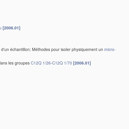
u
[2006.01]
 d'un échantillon; Méthodes pour isoler physiquement un
micro-
dans les groupes
C12Q 1/26
-
C12Q 1/70
[2006.01]