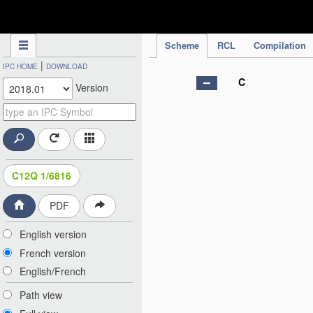
IPC Publication
Scheme
RCL
Compilation
|
IPC HOME
DOWNLOAD
C
Version
C12Q 1/6816
PDF
English version
French version
English/French
Path view