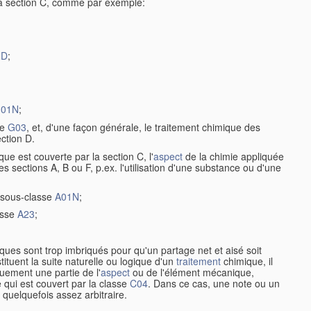
la section C, comme par exemple:
2D
;
01N
;
de
G03
, et, d'une façon générale, le traitement chimique des
ection D.
ue est couverte par la section C, l'
aspect
de la chimie appliquée
s sections A, B ou F, p.ex. l'utilisation d'une substance ou d'une
 sous-classe
A01N
;
asse
A23
;
ues sont trop imbriqués pour qu'un partage net et aisé soit
tuent la suite naturelle ou logique d'un
traitement
chimique, il
quement une partie de l'
aspect
ou de l'élément mécanique,
le qui est couvert par la classe
C04
. Dans ce cas, une note ou un
 quelquefois assez arbitraire.