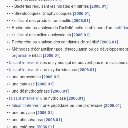
•
•
•
Bactéries réduisant les nitrates en nitrites
[2006.01]
•
•
•
Streptocoques; Staphylocoques
[2006.01]
•
•
•
utilisant des produits radioactifs
[2006.01]
•
•
Recherche ou analyse de l'activité antimicrobienne d'un
matéria
•
•
•
utilisant des milieux polyvalents
[2006.01]
•
•
Recherche ou analyse des conditions de stérilité
[2006.01]
•
•
Méthodes d'échantillonnage, d'inoculation ou de développement
organisme
intact
[2006.01]
•
faisant intervenir
des enzymes qui ne peuvent pas être classées 
•
faisant intervenir
une oxydoréductase
[2006.01]
•
•
une peroxydase
[2006.01]
•
•
une catalase
[2006.01]
•
•
une déshydrogénase
[2006.01]
•
faisant intervenir
une hydrolase
[2006.01]
•
•
faisant intervenir
une peptidase ou une protéinase
[2006.01]
•
•
une amylase
[2006.01]
•
•
une phosphatase
[2006.01]
•
•
une estérase
[2006.01]