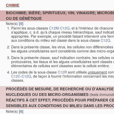
CHIMIE
BIOCHIMIE; BIÈRE; SPIRITUEUX; VIN; VINAIGRE; MICR
OU DE GÉNÉTIQUE
Note(s)
[5]
Parmi les sous-classes
C12M
-
C12Q
, et à l'intérieur de chacune
s’applique, c. à d. qu’à chaque niveau hiérarchique, sauf indicat
appropriée. Par exemple, un procédé faisant intervenir une fe
aux conditions du milieu est classé dans la sous-classe
C12Q
.
Dans la présente classe, les virus, les cellules non différenciée
les algues unicellulaires sont considérés comme des micro-org
Dans la présente classe, sauf indication contraire, les cellules
protozoaires, les tissus et les algues unicellulaires sont classés
élémentaires de cellules sont classées avec la cellule entière.
Les codes de la sous-classe
C12R
sont utilisés
uniquement
comm
C12C
-
C12Q
, de façon à fournir l'information concernant les m
classes.
PROCÉDÉS DE MESURE, DE RECHERCHE OU D'ANALYS
NUCLEIQUES OU DES MICRO-ORGANISMES
(tests immuno
RÉACTIFS À CET EFFET; PROCÉDÉS POUR PRÉPARER 
SENSIBLES AUX CONDITIONS DU MILIEU DANS LES P
Note(s)
[6]