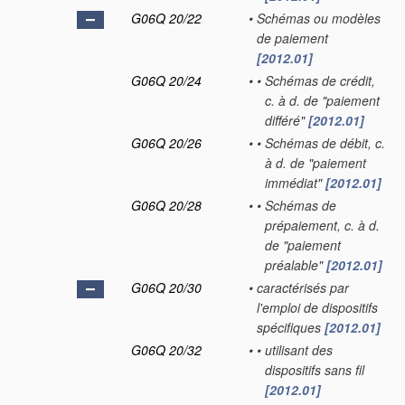
G06Q 20/22
•
Schémas ou modèles
de paiement
[2012.01]
G06Q 20/24
•
•
Schémas de crédit,
c. à d. de "paiement
différé"
[2012.01]
G06Q 20/26
•
•
Schémas de débit, c.
à d. de "paiement
immédiat"
[2012.01]
G06Q 20/28
•
•
Schémas de
prépaiement, c. à d.
de "paiement
préalable"
[2012.01]
G06Q 20/30
•
caractérisés par
l'emploi de dispositifs
spécifiques
[2012.01]
G06Q 20/32
•
•
utilisant des
dispositifs sans fil
[2012.01]