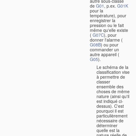
autre sous-classe
de
G01
, p.ex.
G01K
pour la
température), pour
enregistrer la
pression ou le fait
même qu'elle existe
(
G07C
), pour
donner l'alarme (
G08B
) ou pour
commander un
autre appareil (
G05
).
Le schéma de la
classification vise
à permettre de
classer
ensemble des
choses de même
nature (ainsi qu'il
est indiqué ci-
dessus). C'est
pourquoi il est
particulièrement
nécessaire de
déterminer
quelle est la
nature réelle de