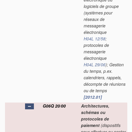
logiciels de groupe
(systèmes pour
réseaux de
messagerie
électronique
H04L 12/58
;
protocoles de
messagerie
électronique
H04L 29/06
)
; Gestion
du temps, p.ex.
calendriers, rappels,
décompte de réunions
ou de temps
[2012.01]
G06Q 20/00
Architectures,
schémas ou
protocoles de
paiement
(dispositifs
pour effectuer ou poster