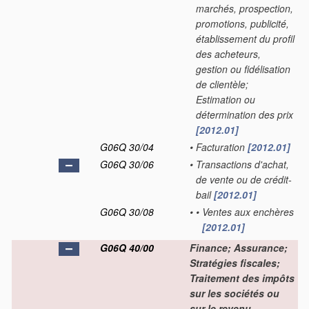
marchés, prospection,
promotions, publicité,
établissement du profil
des acheteurs,
gestion ou fidélisation
de clientèle;
Estimation ou
détermination des prix
[2012.01]
G06Q 30/04
•
Facturation
[2012.01]
G06Q 30/06
•
Transactions d'achat,
de vente ou de crédit-
bail
[2012.01]
G06Q 30/08
•
•
Ventes aux enchères
[2012.01]
G06Q 40/00
Finance; Assurance;
Stratégies fiscales;
Traitement des impôts
sur les sociétés ou
sur le revenu