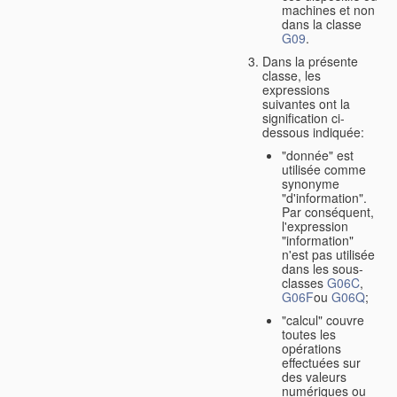
machines et non
dans la classe
G09
.
Dans la présente
classe, les
expressions
suivantes ont la
signification ci-
dessous indiquée:
"donnée" est
utilisée comme
synonyme
"d'information".
Par conséquent,
l'expression
"information"
n'est pas utilisée
dans les sous-
classes
G06C
,
G06F
ou
G06Q
;
"calcul" couvre
toutes les
opérations
effectuées sur
des valeurs
numériques ou