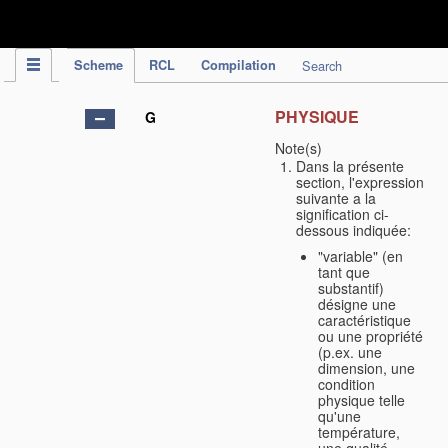
IPC Publication
Scheme
RCL
Compilation
Search
PHYSIQUE
G
Note(s)
Dans la présente
section, l'expression
suivante a la
signification ci-
dessous indiquée:
"variable" (en
tant que
substantif)
désigne une
caractéristique
ou une propriété
(p.ex. une
dimension, une
condition
physique telle
qu'une
température,
une qualité