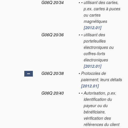
G06Q 20/34
•
•
utilisant des cartes,
p.ex. cartes à puces
ou cartes
magnétiques
[2012.01]
G06Q 20/36
•
•
utilisant des
portefeuilles
électroniques ou
coffres-forts
électroniques
[2012.01]
G06Q 20/38
•
Protocoles de
paiement; leurs détails
[2012.01]
G06Q 20/40
•
•
Autorisation, p.ex.
identification du
payeur ou du
bénéficiaire,
vérification des
références du client