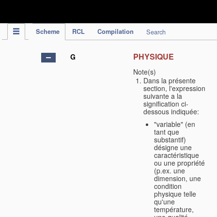
IPC Publication
Scheme
RCL
Compilation
Search
PHYSIQUE
G
Note(s)
Dans la présente
section, l'expression
suivante a la
signification ci-
dessous indiquée:
"variable" (en
tant que
substantif)
désigne une
caractéristique
ou une propriété
(p.ex. une
dimension, une
condition
physique telle
qu'une
température,
une qualité