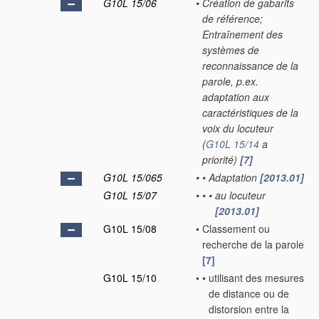
G10L 15/06
•
Création de gabarits
de référence;
Entraînement des
systèmes de
reconnaissance de la
parole, p.ex.
adaptation aux
caractéristiques de la
voix du locuteur
(
G10L 15/14
a
priorité)
[7]
G10L 15/065
•
•
Adaptation
[2013.01]
G10L 15/07
•
•
•
au locuteur
[2013.01]
G10L 15/08
•
Classement ou
recherche de la parole
[7]
G10L 15/10
•
•
utilisant des mesures
de distance ou de
distorsion entre la