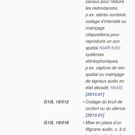
canaux pour réduire
les redondances,
p.ex. stéréo combiné,
codage d’intensité ou
matriçage
(dispositions pour
reproduire un son
spatial
H04R 5/00
;
systèmes
stéréophoniques,
p.ex. capture de son
spatial ou matriçage
de signaux audio en
état décodé,
H04S
)
[2013.01]
G10L 19/012
•
Codage du bruit de
confort ou du silence
[2013.01]
G10L 19/018
•
Mise en place d’un
filigrane audio, c. à d.