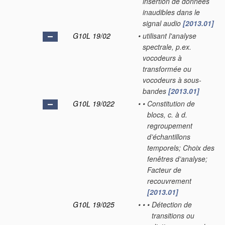
insertion de données
inaudibles dans le
signal audio
[2013.01]
G10L 19/02
•
utilisant l'analyse
spectrale, p.ex.
vocodeurs à
transformée ou
vocodeurs à sous-
bandes
[2013.01]
G10L 19/022
•
•
Constitution de
blocs, c. à d.
regroupement
d’échantillons
temporels; Choix des
fenêtres d’analyse;
Facteur de
recouvrement
[2013.01]
G10L 19/025
•
•
•
Détection de
transitions ou