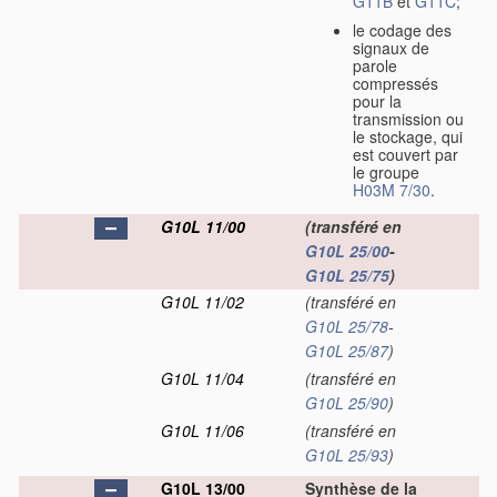
G11B
et
G11C
;
le codage des
signaux de
parole
compressés
pour la
transmission ou
le stockage, qui
est couvert par
le groupe
H03M 7/30
.
G10L 11/00
(transféré en
G10L 25/00
-
G10L 25/75
)
G10L 11/02
(transféré en
G10L 25/78
-
G10L 25/87
)
G10L 11/04
(transféré en
G10L 25/90
)
G10L 11/06
(transféré en
G10L 25/93
)
G10L 13/00
Synthèse de la