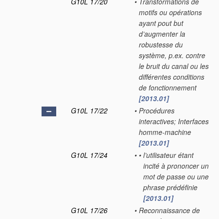
G10L 17/20
•
Transformations de
motifs ou opérations
ayant pout but
d’augmenter la
robustesse du
système, p.ex. contre
le bruit du canal ou les
différentes conditions
de fonctionnement
[2013.01]
G10L 17/22
•
Procédures
interactives; Interfaces
homme-machine
[2013.01]
G10L 17/24
•
•
l’utilisateur étant
incité à prononcer un
mot de passe ou une
phrase prédéfinie
[2013.01]
G10L 17/26
•
Reconnaissance de