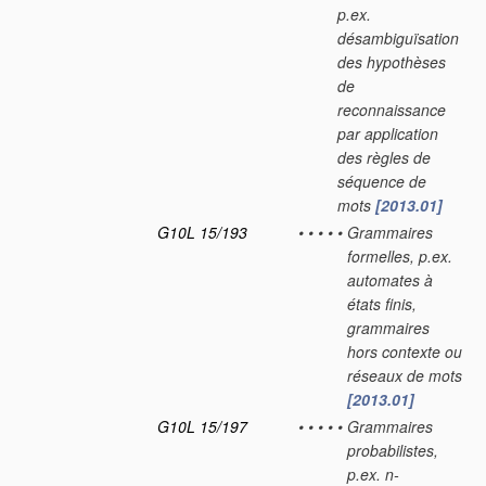
p.ex.
désambiguïsation
des hypothèses
de
reconnaissance
par application
des règles de
séquence de
mots
[2013.01]
G10L 15/193
•
•
•
•
•
Grammaires
formelles, p.ex.
automates à
états finis,
grammaires
hors contexte ou
réseaux de mots
[2013.01]
G10L 15/197
•
•
•
•
•
Grammaires
probabilistes,
p.ex. n-