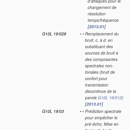
d’attaques pour le
changement de
résolution
temps/fréquence
[2013.01]
G10L 19/028
•
•
Remplacement du
bruit, c. à d. en
substituant des
sources de bruit à
des composantes
spectrales non-
tonales
(bruit de
confort pour
transmission
discontinue de la
parole
G10L 19/012
)
[2013.01]
G10L 19/03
•
•
Prédiction spectrale
pour empêcher le
pré-écho; Mise en