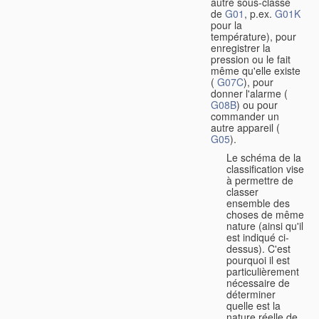
autre sous-classe
de
G01
, p.ex.
G01K
pour la
température), pour
enregistrer la
pression ou le fait
même qu'elle existe
(
G07C
), pour
donner l'alarme (
G08B
) ou pour
commander un
autre appareil (
G05
).
Le schéma de la
classification vise
à permettre de
classer
ensemble des
choses de même
nature (ainsi qu'il
est indiqué ci-
dessus). C'est
pourquoi il est
particulièrement
nécessaire de
déterminer
quelle est la
nature réelle de