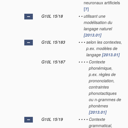
neuronaux artificiels
[7]
G10L 15/18
•
•
utilisant une
modélisation du
langage naturel
[2013.01]
G10L 15/183
•
•
•
selon les contextes,
p.ex. modèles de
langage
[2013.01]
G10L 15/187
•
•
•
•
Contexte
phonémique,
p.ex. règles de
prononciation,
contraintes
phonotactiques
ou n-grammes de
phonèmes
[2013.01]
G10L 15/19
•
•
•
•
Contexte
grammatical,