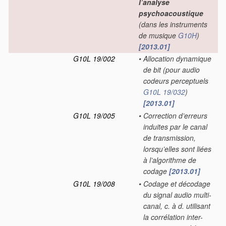
l’analyse
psychoacoustique
(dans les instruments
de musique
G10H
)
[2013.01]
G10L 19/002
•
Allocation dynamique
de bit
(pour audio
codeurs perceptuels
G10L 19/032
)
[2013.01]
G10L 19/005
•
Correction d’erreurs
induites par le canal
de transmission,
lorsqu’elles sont liées
à l’algorithme de
codage
[2013.01]
G10L 19/008
•
Codage et décodage
du signal audio multi-
canal, c. à d. utilisant
la corrélation inter-