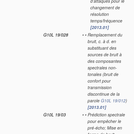
d’attaques pour le
changement de
résolution
temps/fréquence
[2013.01]
G10L 19/028
•
•
Remplacement du
bruit, c. à d. en
substituant des
sources de bruit à
des composantes
spectrales non-
tonales
(bruit de
confort pour
transmission
discontinue de la
parole
G10L 19/012
)
[2013.01]
G10L 19/03
•
•
Prédiction spectrale
pour empêcher le
pré-écho; Mise en