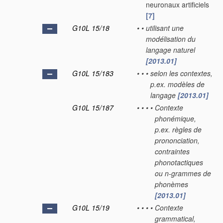
neuronaux artificiels
[7]
G10L 15/18
•
•
utilisant une
modélisation du
langage naturel
[2013.01]
G10L 15/183
•
•
•
selon les contextes,
p.ex. modèles de
langage
[2013.01]
G10L 15/187
•
•
•
•
Contexte
phonémique,
p.ex. règles de
prononciation,
contraintes
phonotactiques
ou n-grammes de
phonèmes
[2013.01]
G10L 15/19
•
•
•
•
Contexte
grammatical,