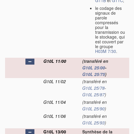
G11B
et
G11C
;
le codage des
signaux de
parole
compressés
pour la
transmission ou
le stockage, qui
est couvert par
le groupe
H03M 7/30
.
G10L 11/00
(transféré en
G10L 25/00
-
G10L 25/75
)
G10L 11/02
(transféré en
G10L 25/78
-
G10L 25/87
)
G10L 11/04
(transféré en
G10L 25/90
)
G10L 11/06
(transféré en
G10L 25/93
)
G10L 13/00
Synthèse de la