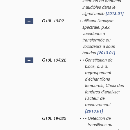
insertion de données
inaudibles dans le
signal audio
[2013.01]
G10L 19/02
•
utilisant l'analyse
spectrale, p.ex.
vocodeurs à
transformée ou
vocodeurs à sous-
bandes
[2013.01]
G10L 19/022
•
•
Constitution de
blocs, c. à d.
regroupement
d’échantillons
temporels; Choix des
fenêtres d’analyse;
Facteur de
recouvrement
[2013.01]
G10L 19/025
•
•
•
Détection de
transitions ou