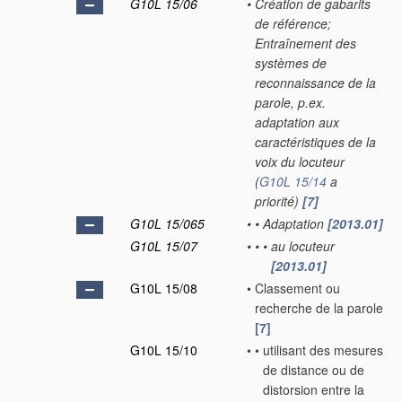
G10L 15/06
•
Création de gabarits
de référence;
Entraînement des
systèmes de
reconnaissance de la
parole, p.ex.
adaptation aux
caractéristiques de la
voix du locuteur
(
G10L 15/14
a
priorité)
[7]
G10L 15/065
•
•
Adaptation
[2013.01]
G10L 15/07
•
•
•
au locuteur
[2013.01]
G10L 15/08
•
Classement ou
recherche de la parole
[7]
G10L 15/10
•
•
utilisant des mesures
de distance ou de
distorsion entre la