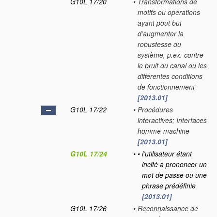
G10L 17/20
•
Transformations de
motifs ou opérations
ayant pout but
d’augmenter la
robustesse du
système, p.ex. contre
le bruit du canal ou les
différentes conditions
de fonctionnement
[2013.01]
G10L 17/22
•
Procédures
interactives; Interfaces
homme-machine
[2013.01]
G10L 17/24
•
•
l’utilisateur étant
incité à prononcer un
mot de passe ou une
phrase prédéfinie
[2013.01]
G10L 17/26
•
Reconnaissance de