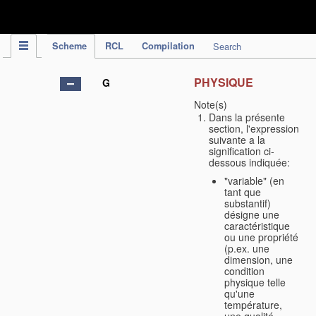
IPC Publication
Scheme
RCL
Compilation
Search
PHYSIQUE
G
Note(s)
Dans la présente
section, l'expression
suivante a la
signification ci-
dessous indiquée:
"variable" (en
tant que
substantif)
désigne une
caractéristique
ou une propriété
(p.ex. une
dimension, une
condition
physique telle
qu'une
température,
une qualité