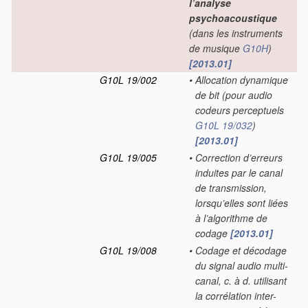
l’analyse
psychoacoustique
(dans les instruments
de musique
G10H
)
[2013.01]
G10L 19/002
•
Allocation dynamique
de bit
(pour audio
codeurs perceptuels
G10L 19/032
)
[2013.01]
G10L 19/005
•
Correction d’erreurs
induites par le canal
de transmission,
lorsqu’elles sont liées
à l’algorithme de
codage
[2013.01]
G10L 19/008
•
Codage et décodage
du signal audio multi-
canal, c. à d. utilisant
la corrélation inter-