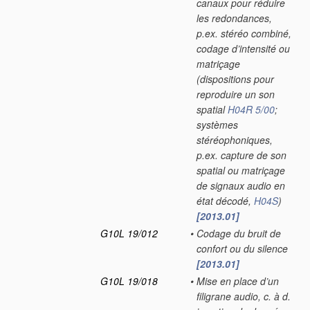
canaux pour réduire
les redondances,
p.ex. stéréo combiné,
codage d’intensité ou
matriçage
(dispositions pour
reproduire un son
spatial
H04R 5/00
;
systèmes
stéréophoniques,
p.ex. capture de son
spatial ou matriçage
de signaux audio en
état décodé,
H04S
)
[2013.01]
G10L 19/012
•
Codage du bruit de
confort ou du silence
[2013.01]
G10L 19/018
•
Mise en place d’un
filigrane audio, c. à d.