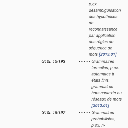
p.ex.
désambiguïsation
des hypothèses
de
reconnaissance
par application
des règles de
séquence de
mots
[2013.01]
G10L 15/193
•
•
•
•
•
Grammaires
formelles, p.ex.
automates à
états finis,
grammaires
hors contexte ou
réseaux de mots
[2013.01]
G10L 15/197
•
•
•
•
•
Grammaires
probabilistes,
p.ex. n-