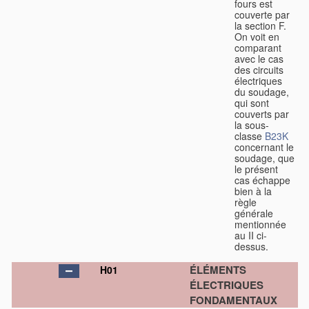
fours est
couverte par
la section F.
On voit en
comparant
avec le cas
des circuits
électriques
du soudage,
qui sont
couverts par
la sous-
classe
B23K
concernant le
soudage, que
le présent
cas échappe
bien à la
règle
générale
mentionnée
au II ci-
dessus.
ÉLÉMENTS
H01
ÉLECTRIQUES
FONDAMENTAUX