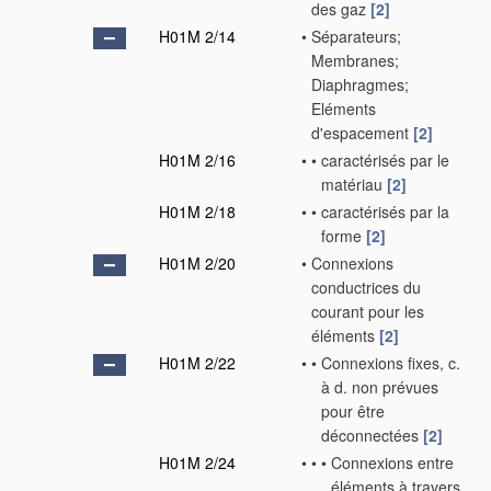
des gaz
[2]
H01M 2/14
•
Séparateurs;
Membranes;
Diaphragmes;
Eléments
d'espacement
[2]
H01M 2/16
•
•
caractérisés par le
matériau
[2]
H01M 2/18
•
•
caractérisés par la
forme
[2]
H01M 2/20
•
Connexions
conductrices du
courant pour les
éléments
[2]
H01M 2/22
•
•
Connexions fixes, c.
à d. non prévues
pour être
déconnectées
[2]
H01M 2/24
•
•
•
Connexions entre
éléments à travers