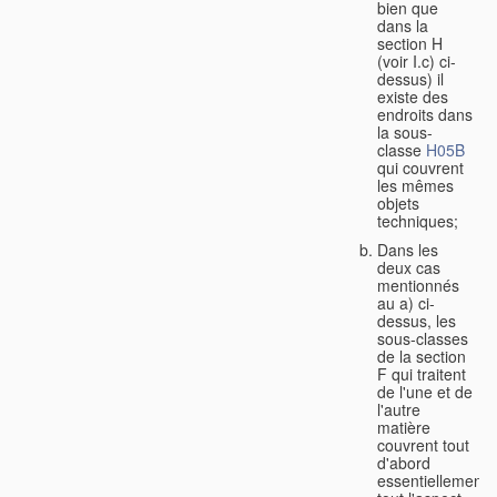
bien que
dans la
section H
(voir I.c) ci-
dessus) il
existe des
endroits dans
la sous-
classe
H05B
qui couvrent
les mêmes
objets
techniques;
Dans les
deux cas
mentionnés
au a) ci-
dessus, les
sous-classes
de la section
F qui traitent
de l'une et de
l'autre
matière
couvrent tout
d'abord
essentiellement