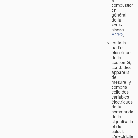
à
combustion
en
général
de la
sous-
classe
F23Q
;
toute la
partie
électrique
de la
section G,
c.à d. des
appareils
de
mesure, y
compris
celle des
variables
électriques,
de la
commande,
de la
signalisation
et du
calcul.
L'électricité