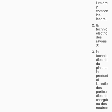
lumière,
y
compris
les
lasers;
la
technique
électrique
des
rayons
X;
la
technique
électrique
du
plasma,
la
productio
et
l'accéléra
des
particules
électriqu
chargées
ou des
neutrons;