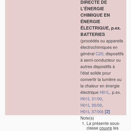
DIRECTE DE
L'ÉNERGIE
CHIMIQUE EN
ÉNERGIE
ÉLECTRIQUE, p.ex.
BATTERIES
(procédés ou appareils
électrochimiques en
général
C25
; dispositifs
à semi-conducteur ou
autres dispositifs à
l'état solide pour
convertir la lumière ou
la chaleur en énergie
électrique
H01L
, p.ex.
H01L 31/00
,
H01L 35/00
,
[2]
H01L 37/00
)
Note(s)
La présente sous-
classe
couvre
les