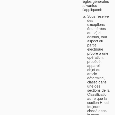
règles générales
suivantes
s'appliquent:
Sous réserve
des
exceptions
énumérées
au I.c) ci-
dessus, tout
aspect ou
partie
électrique
propre à une
opération,
procédé,
appareil,
objet ou
article
déterminé,
classé dans
une des
sections de la
Classification
autre que la
section H, est
toujours
classé dans
la sous-