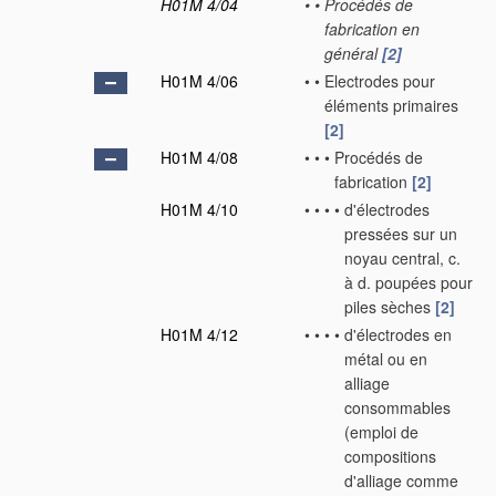
H01M 4/04
•
•
Procédés de
fabrication en
général
[2]
H01M 4/06
•
•
Electrodes pour
éléments primaires
[2]
H01M 4/08
•
•
•
Procédés de
fabrication
[2]
H01M 4/10
•
•
•
•
d'électrodes
pressées sur un
noyau central, c.
à d. poupées pour
piles sèches
[2]
H01M 4/12
•
•
•
•
d'électrodes en
métal ou en
alliage
consommables
(emploi de
compositions
d'alliage comme