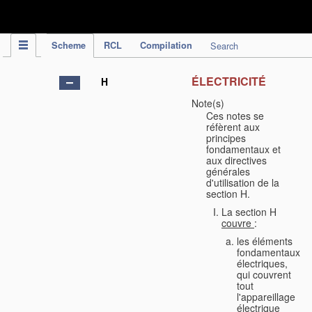
IPC Publication
Scheme
RCL
Compilation
Search
ÉLECTRICITÉ
H
Note(s)
Ces notes se
réfèrent aux
principes
fondamentaux et
aux directives
générales
d'utilisation de la
section H.
La section H
couvre
:
les éléments
fondamentaux
électriques,
qui couvrent
tout
l'appareillage
électrique