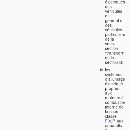
électriques
des
véhicules
en
général et
des
véhicules
particuliers
de la
sous-
section
"transport"
de la
section B;
les
systèmes
d'allumage
électrique
propres
aux
moteurs à
combustion
interne de
la sous-
classe
F02P
, aux
appareils