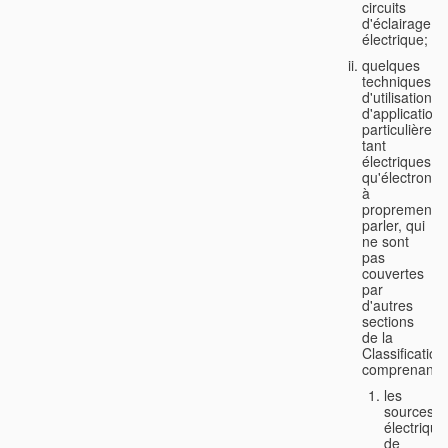
circuits
d'éclairage
électrique;
quelques
techniques
d'utilisation
d'application
particulière,
tant
électriques
qu'électroniq
à
proprement
parler, qui
ne sont
pas
couvertes
par
d'autres
sections
de la
Classification
comprenant:
les
sources
électrique
de