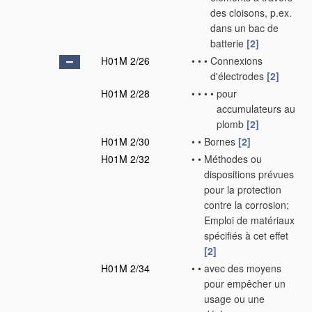
des cloisons, p.ex.
dans un bac de
batterie
[2]
H01M 2/26
•
•
•
Connexions
d'électrodes
[2]
H01M 2/28
•
•
•
•
pour
accumulateurs au
plomb
[2]
H01M 2/30
•
•
Bornes
[2]
H01M 2/32
•
•
Méthodes ou
dispositions prévues
pour la protection
contre la corrosion;
Emploi de matériaux
spécifiés à cet effet
[2]
H01M 2/34
•
•
avec des moyens
pour empêcher un
usage ou une