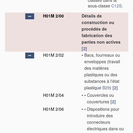
classés dans la
sous-classe
C12S
.
H01M 2/00
Détails de
construction ou
procédés de
fabrication des
parties non actives
[2]
H01M 2/02
•
Bacs, fourreaux ou
enveloppes
(travail
des matières
plastiques ou des
substances à l'état
plastique
B29
)
[2]
H01M 2/04
•
•
Couvercles ou
couvertures
[2]
H01M 2/06
•
•
Dispositions pour
introduire des
connecteurs
électriques dans ou