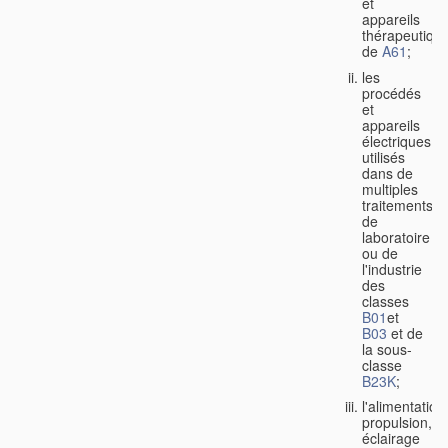
et
appareils
thérapeutiqu
de
A61
;
les
procédés
et
appareils
électriques
utilisés
dans de
multiples
traitements
de
laboratoire
ou de
l'industrie
des
classes
B01
et
B03
et de
la sous-
classe
B23K
;
l'alimentation
propulsion,
éclairage