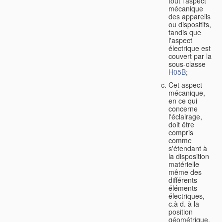
tout l'aspect
mécanique
des appareils
ou dispositifs,
tandis que
l'aspect
électrique est
couvert par la
sous-classe
H05B
;
Cet aspect
mécanique,
en ce qui
concerne
l'éclairage,
doit être
compris
comme
s'étendant à
la disposition
matérielle
même des
différents
éléments
électriques,
c.à d. à la
position
géométrique,