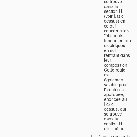
se trouve
dans la
section H
(voir I.a) ci-
dessus) en
ce qui
concerne les
"éléments
fondamentaux"
électriques
en soi
rentrant dans
leur
composition.
Cette règle
est
également
valable pour
l'électricité
appliquée,
énoncée au
I.c) ci-
dessus, qui
se trouve
dans la
section H
elle-même.
Dans la présente