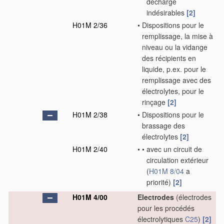
décharge
indésirables
[2]
H01M 2/36
•
Dispositions pour le
remplissage, la mise à
niveau ou la vidange
des récipients en
liquide, p.ex. pour le
remplissage avec des
électrolytes, pour le
rinçage
[2]
H01M 2/38
•
Dispositions pour le
brassage des
électrolytes
[2]
H01M 2/40
•
•
avec un circuit de
circulation extérieur
(
H01M 8/04
a
priorité)
[2]
H01M 4/00
Electrodes
(électrodes
pour les procédés
électrolytiques
C25
)
[2]