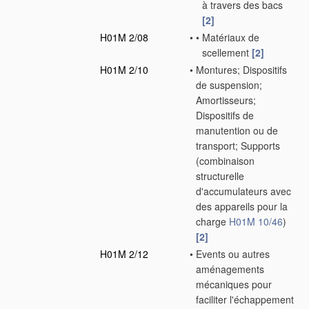
à travers des bacs
[2]
H01M 2/08
•
•
Matériaux de
scellement
[2]
H01M 2/10
•
Montures; Dispositifs
de suspension;
Amortisseurs;
Dispositifs de
manutention ou de
transport; Supports
(combinaison
structurelle
d'accumulateurs avec
des appareils pour la
charge
H01M 10/46
)
[2]
H01M 2/12
•
Events ou autres
aménagements
mécaniques pour
faciliter l'échappement