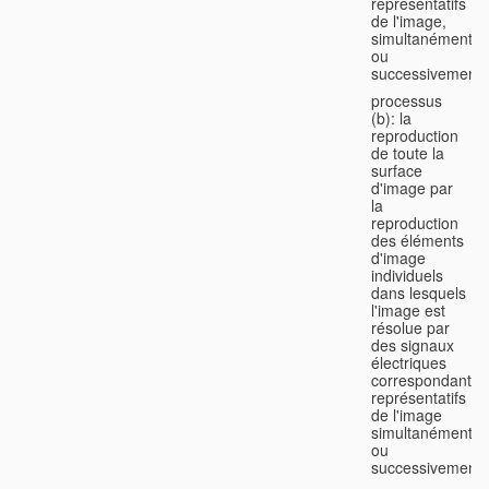
représentatifs
de l'image,
simultanément
ou
successivement;
processus
(b): la
reproduction
de toute la
surface
d'image par
la
reproduction
des éléments
d'image
individuels
dans lesquels
l'image est
résolue par
des signaux
électriques
correspondants
représentatifs
de l'image
simultanément
ou
successivement;