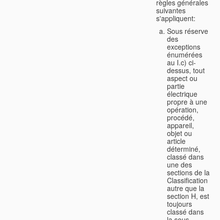
règles générales
suivantes
s'appliquent:
Sous réserve
des
exceptions
énumérées
au I.c) ci-
dessus, tout
aspect ou
partie
électrique
propre à une
opération,
procédé,
appareil,
objet ou
article
déterminé,
classé dans
une des
sections de la
Classification
autre que la
section H, est
toujours
classé dans
la sous-