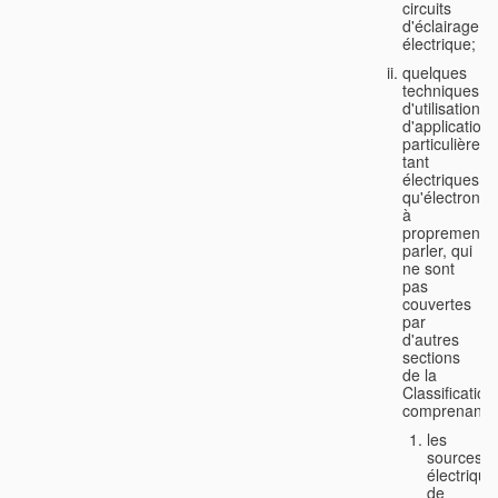
circuits
d'éclairage
électrique;
quelques
techniques
d'utilisation
d'application
particulière,
tant
électriques
qu'électroniq
à
proprement
parler, qui
ne sont
pas
couvertes
par
d'autres
sections
de la
Classification
comprenant:
les
sources
électrique
de