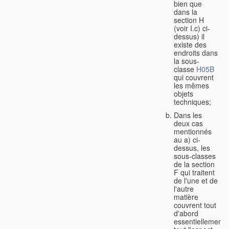
bien que
dans la
section H
(voir I.c) ci-
dessus) il
existe des
endroits dans
la sous-
classe
H05B
qui couvrent
les mêmes
objets
techniques;
Dans les
deux cas
mentionnés
au a) ci-
dessus, les
sous-classes
de la section
F qui traitent
de l'une et de
l'autre
matière
couvrent tout
d'abord
essentiellement