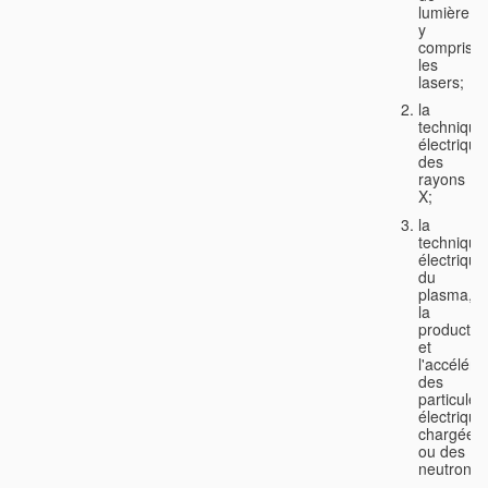
lumière,
y
compris
les
lasers;
la
technique
électrique
des
rayons
X;
la
technique
électrique
du
plasma,
la
productio
et
l'accéléra
des
particules
électriqu
chargées
ou des
neutrons;