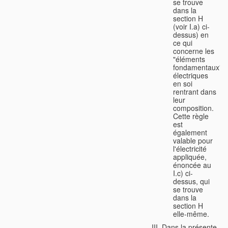
se trouve
dans la
section H
(voir I.a) ci-
dessus) en
ce qui
concerne les
"éléments
fondamentaux"
électriques
en soi
rentrant dans
leur
composition.
Cette règle
est
également
valable pour
l'électricité
appliquée,
énoncée au
I.c) ci-
dessus, qui
se trouve
dans la
section H
elle-même.
Dans la présente