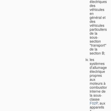
électriques
des
véhicules
en
général et
des
véhicules
particuliers
de la
sous-
section
"transport"
de la
section B;
les
systèmes
d'allumage
électrique
propres
aux
moteurs à
combustion
interne de
la sous-
classe
F02P
, aux
appareils