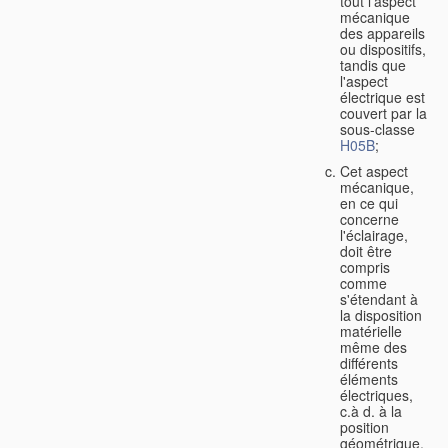
tout l'aspect
mécanique
des appareils
ou dispositifs,
tandis que
l'aspect
électrique est
couvert par la
sous-classe
H05B
;
Cet aspect
mécanique,
en ce qui
concerne
l'éclairage,
doit être
compris
comme
s'étendant à
la disposition
matérielle
même des
différents
éléments
électriques,
c.à d. à la
position
géométrique,