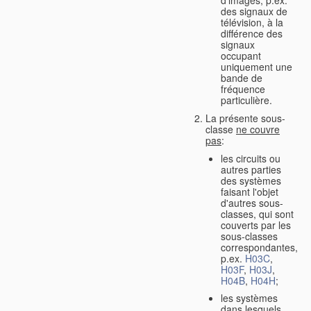
des signaux de
télévision, à la
différence des
signaux
occupant
uniquement une
bande de
fréquence
particulière.
La présente sous-
classe
ne couvre
pas
:
les circuits ou
autres parties
des systèmes
faisant l'objet
d'autres sous-
classes, qui sont
couverts par les
sous-classes
correspondantes,
p.ex.
H03C
,
H03F
,
H03J
,
H04B
,
H04H
;
les systèmes
dans lesquels