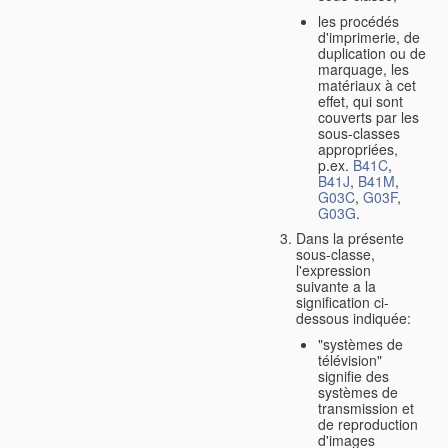
les procédés
d'imprimerie, de
duplication ou de
marquage, les
matériaux à cet
effet, qui sont
couverts par les
sous-classes
appropriées,
p.ex.
B41C
,
B41J
,
B41M
,
G03C
,
G03F
,
G03G
.
Dans la présente
sous-classe,
l'expression
suivante a la
signification ci-
dessous indiquée:
"systèmes de
télévision"
signifie des
systèmes de
transmission et
de reproduction
d'images