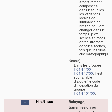
arbitrairement
composées,
dans lesquelles
les variations
locales de
luminance de
l'image peuvent
changer dans le
temps, p.ex.
scènes animées,
enregistrement
de telles scènes,
tels que les films
cinématographiques
Note(s)
Dans les groupes
H04N 1/00
-
H04N 17/00
, il est
souhaitable
d'ajouter le code
d'indexation du
groupe
H04N 101/00
.
H04N 1/00
Balayage,
transmission ou