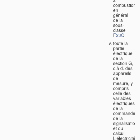
à
combustion
en
général
de la
sous-
classe
F23Q
;
toute la
partie
électrique
de la
section G,
c.à d. des
appareils
de
mesure, y
compris
celle des
variables
électriques,
de la
commande,
de la
signalisation
et du
calcul.
L'électricité