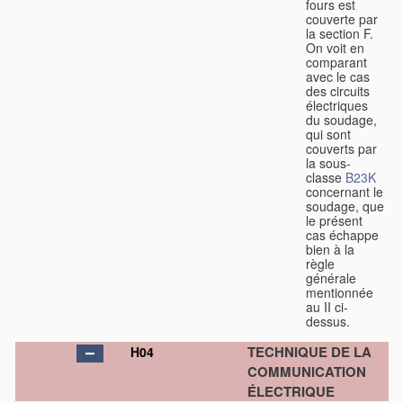
fours est
couverte par
la section F.
On voit en
comparant
avec le cas
des circuits
électriques
du soudage,
qui sont
couverts par
la sous-
classe
B23K
concernant le
soudage, que
le présent
cas échappe
bien à la
règle
générale
mentionnée
au II ci-
dessus.
TECHNIQUE DE LA
H04
COMMUNICATION
ÉLECTRIQUE