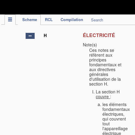
IPC Publication
Scheme
RCL
Compilation
Search
ÉLECTRICITÉ
H
Note(s)
Ces notes se
réfèrent aux
principes
fondamentaux et
aux directives
générales
d'utilisation de la
section H.
La section H
couvre
:
les éléments
fondamentaux
électriques,
qui couvrent
tout
l'appareillage
électrique