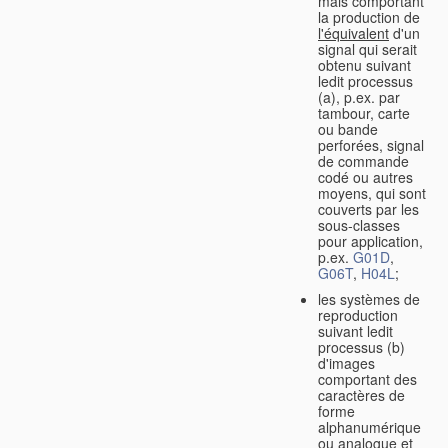
mais comportant
la production de
l'équivalent
d'un
signal qui serait
obtenu suivant
ledit processus
(a), p.ex. par
tambour, carte
ou bande
perforées, signal
de commande
codé ou autres
moyens, qui sont
couverts par les
sous-classes
pour application,
p.ex.
G01D
,
G06T
,
H04L
;
les systèmes de
reproduction
suivant ledit
processus (b)
d'images
comportant des
caractères de
forme
alphanumérique
ou analogue et