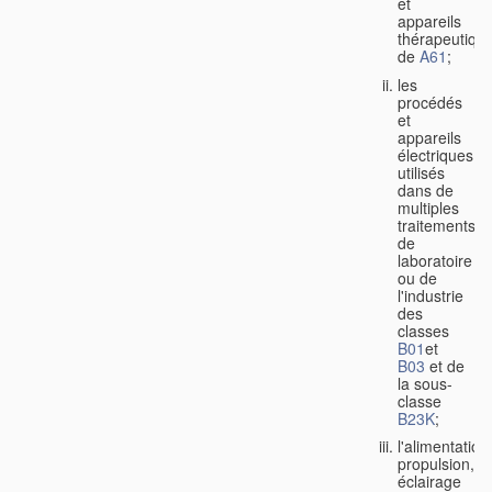
et
appareils
thérapeutiqu
de
A61
;
les
procédés
et
appareils
électriques
utilisés
dans de
multiples
traitements
de
laboratoire
ou de
l'industrie
des
classes
B01
et
B03
et de
la sous-
classe
B23K
;
l'alimentation
propulsion,
éclairage