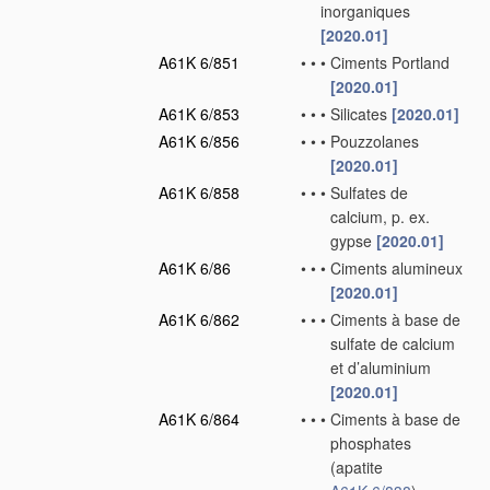
inorganiques
[2020.01]
A61K 6/851
•
•
•
Ciments Portland
[2020.01]
A61K 6/853
•
•
•
Silicates
[2020.01]
A61K 6/856
•
•
•
Pouzzolanes
[2020.01]
A61K 6/858
•
•
•
Sulfates de
calcium, p. ex.
gypse
[2020.01]
A61K 6/86
•
•
•
Ciments alumineux
[2020.01]
A61K 6/862
•
•
•
Ciments à base de
sulfate de calcium
et d’aluminium
[2020.01]
A61K 6/864
•
•
•
Ciments à base de
phosphates
(apatite