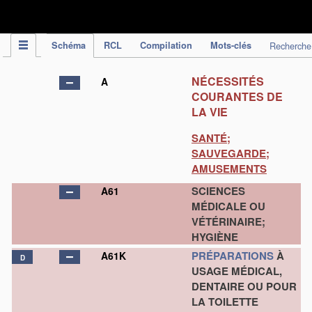
CIB - Publication
Schéma
RCL
Compilation
Mots-clés
Recherche
NÉCESSITÉS
A
COURANTES DE
LA VIE
SANTÉ;
SAUVEGARDE;
AMUSEMENTS
SCIENCES
A61
MÉDICALE OU
VÉTÉRINAIRE;
HYGIÈNE
PRÉPARATIONS
À
A61K
D
USAGE MÉDICAL,
DENTAIRE OU POUR
LA TOILETTE