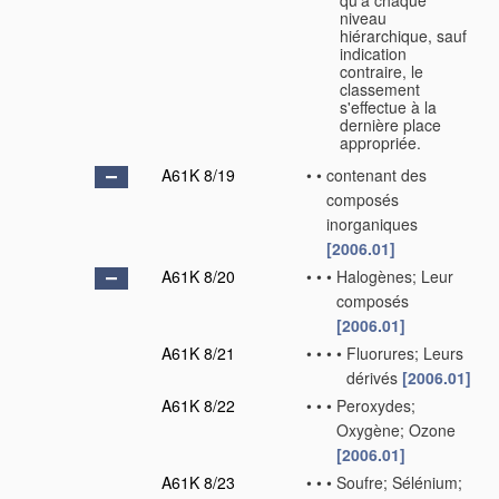
qu’à chaque
niveau
hiérarchique, sauf
indication
contraire, le
classement
s'effectue à la
dernière place
appropriée.
A61K 8/19
•
•
contenant des
composés
inorganiques
[2006.01]
A61K 8/20
•
•
•
Halogènes; Leur
composés
[2006.01]
A61K 8/21
•
•
•
•
Fluorures; Leurs
dérivés
[2006.01]
A61K 8/22
•
•
•
Peroxydes;
Oxygène; Ozone
[2006.01]
A61K 8/23
•
•
•
Soufre; Sélénium;