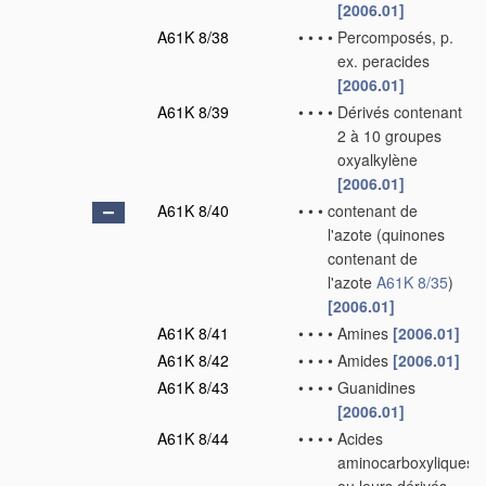
[2006.01]
A61K 8/38
•
•
•
•
Percomposés, p.
ex. peracides
[2006.01]
A61K 8/39
•
•
•
•
Dérivés contenant
2 à 10 groupes
oxyalkylène
[2006.01]
A61K 8/40
•
•
•
contenant de
l'azote
(quinones
contenant de
l'azote
A61K 8/35
)
[2006.01]
A61K 8/41
•
•
•
•
Amines
[2006.01]
A61K 8/42
•
•
•
•
Amides
[2006.01]
A61K 8/43
•
•
•
•
Guanidines
[2006.01]
A61K 8/44
•
•
•
•
Acides
aminocarboxyliques