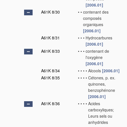
[2006.01]
A61K 8/30
•
•
contenant des
composés
organiques
[2006.01]
A61K 8/31
•
•
•
Hydrocarbures
[2006.01]
A61K 8/33
•
•
•
contenant de
l'oxygène
[2006.01]
A61K 8/34
•
•
•
•
Alcools
[2006.01]
A61K 8/35
•
•
•
•
Cétones, p. ex.
quinones,
benzophénone
[2006.01]
A61K 8/36
•
•
•
•
Acides
carboxyliques;
Leurs sels ou
anhydrides