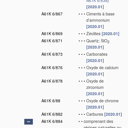
A61K 6/838
)
[2020.01]
A61K 6/867
•
•
•
Ciments à base
d’ammonium
[2020.01]
A61K 6/869
•
•
•
Zéolites
[2020.01]
A61K 6/871
•
•
•
Quartz; SiO
2
[2020.01]
A61K 6/873
•
•
•
Carbonates
[2020.01]
A61K 6/876
•
•
•
Oxyde de calcium
[2020.01]
A61K 6/878
•
•
•
Oxyde de
zirconium
[2020.01]
A61K 6/88
•
•
•
Oxyde de chrome
[2020.01]
A61K 6/882
•
•
•
Carbures
[2020.01]
A61K 6/884
•
•
comprenant des
résines naturelles ou