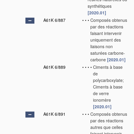
synthétiques
[2020.01]
A61K 6/887
•
•
•
Composés obtenus
par des réactions
faisant intervenir
uniquement des
liaisons non
saturées carbone-
carbone
[2020.01]
A61K 6/889
•
•
•
•
Ciments à base
de
polycarboxylate;
Ciments à base
de verre
ionomère
[2020.01]
A61K 6/891
•
•
•
Composés obtenus
par des réactions
autres que celles
faisant intervenir