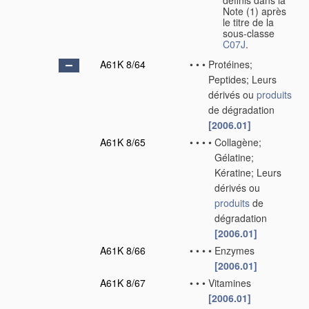
définis dans la
Note (1) après
le titre de la
sous-classe
C07J
.
A61K 8/64
•
•
•
Protéines;
Peptides; Leurs
dérivés ou
produits
de dégradation
[2006.01]
A61K 8/65
•
•
•
•
Collagène;
Gélatine;
Kératine; Leurs
dérivés ou
produits
de
dégradation
[2006.01]
A61K 8/66
•
•
•
•
Enzymes
[2006.01]
A61K 8/67
•
•
•
Vitamines
[2006.01]