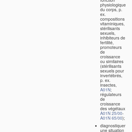
fonction
physiologique
du corps, p.
ex.
compositions
vitaminiques,
stérilisants
sexuels,
inhibiteurs de
fertilité,
promoteurs
de
croissance
ou similaires
(stérilisants
sexuels pour
invertébrés,
p. ex.
insectes,
A01N
;
régulateurs
de
croissance
des végétaux
A01N 25/00
-
A01N 65/00
);
diagnostiquer
une situation