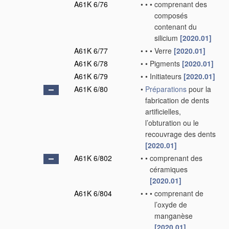
A61K 6/76
•
•
•
comprenant des
composés
contenant du
silicium
[2020.01]
A61K 6/77
•
•
•
Verre
[2020.01]
A61K 6/78
•
•
Pigments
[2020.01]
A61K 6/79
•
•
Initiateurs
[2020.01]
A61K 6/80
•
Préparations
pour la
fabrication de dents
artificielles,
l’obturation ou le
recouvrage des dents
[2020.01]
A61K 6/802
•
•
comprenant des
céramiques
[2020.01]
A61K 6/804
•
•
•
comprenant de
l’oxyde de
manganèse
[2020.01]