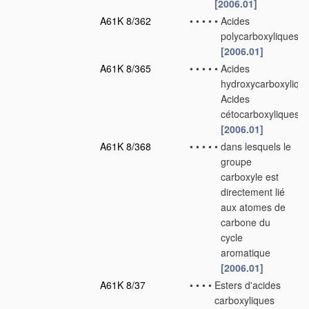
[2006.01]
A61K 8/362
•
•
•
•
•
Acides
polycarboxyliques
[2006.01]
A61K 8/365
•
•
•
•
•
Acides
hydroxycarboxylique
Acides
cétocarboxyliques
[2006.01]
A61K 8/368
•
•
•
•
•
dans lesquels le
groupe
carboxyle est
directement lié
aux atomes de
carbone du
cycle
aromatique
[2006.01]
A61K 8/37
•
•
•
•
Esters d'acides
carboxyliques