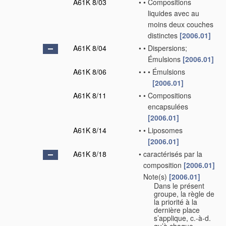
A61K 8/03
•
•
Compositions
liquides avec au
moins deux couches
distinctes
[2006.01]
A61K 8/04
•
•
Dispersions;
Émulsions
[2006.01]
A61K 8/06
•
•
•
Émulsions
[2006.01]
A61K 8/11
•
•
Compositions
encapsulées
[2006.01]
A61K 8/14
•
•
Liposomes
[2006.01]
A61K 8/18
•
caractérisés par la
composition
[2006.01]
Note(s)
[2006.01]
•
Dans le présent
groupe, la règle de
la priorité à la
dernière place
s’applique, c.-à-d.