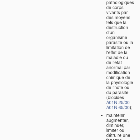
pathologiques
de corps
vivants par
des moyens
tels que la
destruction
d'un
organisme
parasite ou la
limitation de
l'effet de la
maladie ou
de l'état
anormal par
modification
chimique de
la physiologie
de l'hôte ou
du parasite
(biocides
A01N 25/00
-
A01N 65/00
);
maintenir,
augmenter,
diminuer,
limiter ou
détruire une