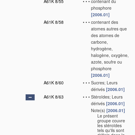
A61K 8/55
•
•
•
contenant du
phosphore
[2006.01]
A61K 8/58
•
•
•
contenant des
atomes autres que
des atomes de
carbone,
hydrogène,
halogène, oxygène,
azote, soufre ou
phosphore
[2006.01]
A61K 8/60
•
•
•
Sucres; Leurs
dérivés
[2006.01]
A61K 8/63
•
•
•
Stéroïdes; Leurs
dérivés
[2006.01]
Note(s)
[2006.01]
•
•
•
Le présent
groupe couvre
les stéroïdes
tels qu'ils sont