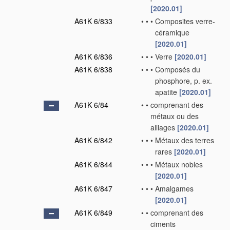
[2020.01]
A61K 6/833
•
•
•
Composites verre-
céramique
[2020.01]
A61K 6/836
•
•
•
Verre
[2020.01]
A61K 6/838
•
•
•
Composés du
phosphore, p. ex.
apatite
[2020.01]
A61K 6/84
•
•
comprenant des
métaux ou des
alliages
[2020.01]
A61K 6/842
•
•
•
Métaux des terres
rares
[2020.01]
A61K 6/844
•
•
•
Métaux nobles
[2020.01]
A61K 6/847
•
•
•
Amalgames
[2020.01]
A61K 6/849
•
•
comprenant des
ciments