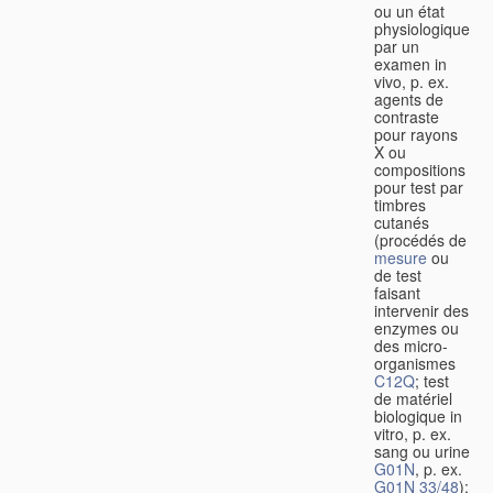
ou un état
physiologique
par un
examen in
vivo, p. ex.
agents de
contraste
pour rayons
X ou
compositions
pour test par
timbres
cutanés
(procédés de
mesure
ou
de test
faisant
intervenir des
enzymes ou
des micro-
organismes
C12Q
; test
de matériel
biologique in
vitro, p. ex.
sang ou urine
G01N
, p. ex.
G01N 33/48
);