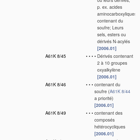
ou leurs dérivés,
p. ex. acides
aminocarboxyliques
contenant du
soufre; Leurs
sels, esters ou
dérivés N-acylés
[2006.01]
A61K 8/45
•
•
•
•
Dérivés contenant
2 à 10 groupes
oxyalkylène
[2006.01]
A61K 8/46
•
•
•
contenant du
soufre
(
A61K 8/44
a priorité)
[2006.01]
A61K 8/49
•
•
•
contenant des
composés
hétérocycliques
[2006.01]