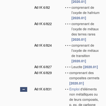
[2020.01]
A61K 6/82
•
•
•
comprenant de
l’oxyde de hafnium
[2020.01]
A61K 6/822
•
•
•
comprenant de
l’oxyde de métaux
des terres rares
[2020.01]
A61K 6/824
•
•
•
comprenant de
l’oxyde de métaux
de transition
[2020.01]
A61K 6/827
•
•
•
Leucite
[2020.01]
A61K 6/829
•
•
comprenant des
composites cermets
[2020.01]
A61K 6/831
•
•
Emploi
d'éléments
non métalliques ou
de leurs composés,
p. ex. de carbone