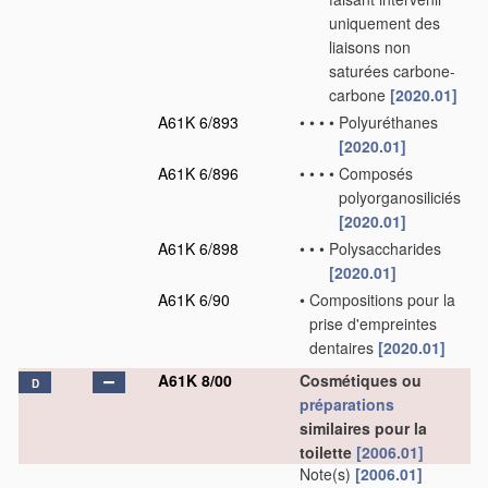
uniquement des
liaisons non
saturées carbone-
carbone
[2020.01]
A61K 6/893
•
•
•
•
Polyuréthanes
[2020.01]
A61K 6/896
•
•
•
•
Composés
polyorganosiliciés
[2020.01]
A61K 6/898
•
•
•
Polysaccharides
[2020.01]
A61K 6/90
•
Compositions pour la
prise d'empreintes
dentaires
[2020.01]
A61K 8/00
Cosmétiques ou
D
préparations
similaires pour la
toilette
[2006.01]
Note(s)
[2006.01]