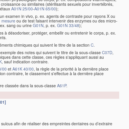
e croissance ou similaires (stérilisants sexuels pour invertébrés,
gétaux
A01N 25/00
-
A01N 65/00
);
 un examen in vivo, p. ex. agents de contraste pour rayons X ou
e
mesure
ou de test faisant intervenir des enzymes ou des micro-
p. ex. sang ou urine
G01N
, p. ex.
G01N 33/48
);
à désodoriser, protéger, embellir ou entretenir le corps, p. ex.
nts.
éments chimiques qui suivent le titre de la section
C
.
 exemple des notes qui suivent le titre de la sous-classe
C07D
,
iques dans cette classe, ces règles s'appliquant aussi au
K
, sauf indication contraire.
8/00
et
A61K 40/00
, la règle de la priorité à la dernière place
ion contraire, le classement s'effectue à la dernière place
re classée dans la sous-classe
A61P
.
.01]
e sulcus afin de réaliser des empreintes dentaires ou d’extraire