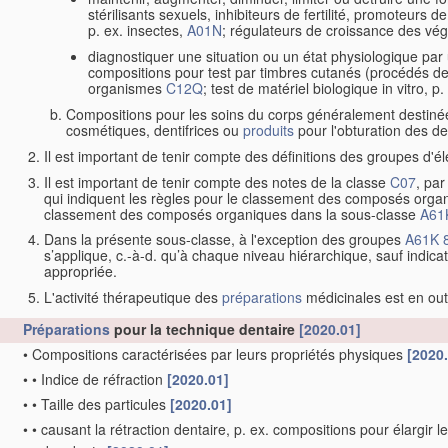
stérilisants sexuels, inhibiteurs de fertilité, promoteurs d
p. ex. insectes,
A01N
; régulateurs de croissance des vé
diagnostiquer une situation ou un état physiologique par
compositions pour test par timbres cutanés (procédés d
organismes
C12Q
; test de matériel biologique in vitro, 
Compositions pour les soins du corps généralement destinées 
cosmétiques, dentifrices ou
produits
pour l'obturation des de
Il est important de tenir compte des définitions des groupes d'él
Il est important de tenir compte des notes de la classe
C07
, par
qui indiquent les règles pour le classement des composés organ
classement des composés organiques dans la sous-classe
A61
Dans la présente sous-classe, à l'exception des groupes
A61K 
s’applique, c.-à-d. qu’à chaque niveau hiérarchique, sauf indicat
appropriée.
L'activité thérapeutique des
préparations
médicinales est en out
Préparations
pour la technique dentaire
[2020.01]
•
Compositions caractérisées par leurs propriétés physiques
[2020
•
•
Indice de réfraction
[2020.01]
•
•
Taille des particules
[2020.01]
•
•
causant la rétraction dentaire, p. ex. compositions pour élargir l