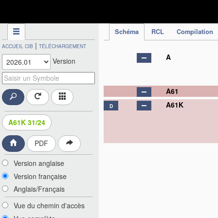
CIB - Publication
Schéma
RCL
Compilation
|
ACCUEIL CIB
TÉLÉCHARGEMENT
A
Version
A61
A61K
D
A61K 31/24
PDF
Version anglaise
Version française
Anglais/Français
Vue du chemin d'accès