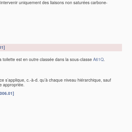
intervenir uniquement des liaisons non saturées carbone-
01]
a toilette est en outre classée dans la sous-classe
A61Q
.
lace s’applique, c.-à-d. qu’à chaque niveau hiérarchique, sauf
ce appropriée.
006.01]