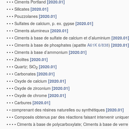
•
•
•
Ciments Portland
[2020.01]
•
•
•
Silicates
[2020.01]
•
•
•
Pouzzolanes
[2020.01]
•
•
•
Sulfates de calcium, p. ex. gypse
[2020.01]
•
•
•
Ciments alumineux
[2020.01]
•
•
•
Ciments à base de sulfate de calcium et d’aluminium
[2020.01
•
•
•
Ciments à base de phosphates
(apatite
A61K 6/838
)
[2020.01]
•
•
•
Ciments à base d’ammonium
[2020.01]
•
•
•
Zéolites
[2020.01]
•
•
•
Quartz; SiO
[2020.01]
2
•
•
•
Carbonates
[2020.01]
•
•
•
Oxyde de calcium
[2020.01]
•
•
•
Oxyde de zirconium
[2020.01]
•
•
•
Oxyde de chrome
[2020.01]
•
•
•
Carbures
[2020.01]
•
•
comprenant des résines naturelles ou synthétiques
[2020.01]
•
•
•
Composés obtenus par des réactions faisant intervenir uniqu
•
•
•
•
Ciments à base de polycarboxylate; Ciments à base de verr