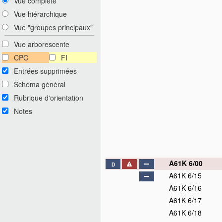
Vue complète
Vue hiérarchique
Vue "groupes principaux"
Vue arborescente
CPC
FI
Entrées supprimées
Schéma général
Rubrique d'orientation
Notes
A61K 6/00
D
A61K 6/15
A61K 6/16
A61K 6/17
A61K 6/18