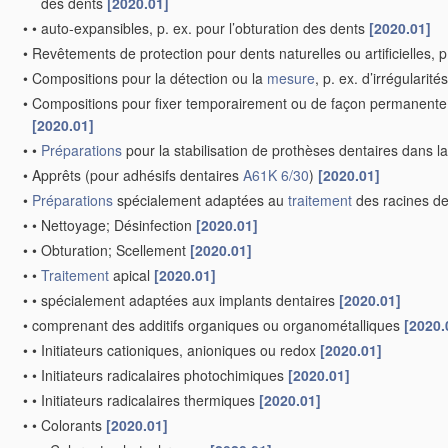
des dents
[2020.01]
•
•
auto-expansibles, p. ex. pour l’obturation des dents
[2020.01]
•
Revêtements de protection pour dents naturelles ou artificielles, 
•
Compositions pour la détection ou la
mesure
, p. ex. d’irrégularité
•
Compositions pour fixer temporairement ou de façon permanente le
[2020.01]
•
•
Préparations
pour la stabilisation de prothèses dentaires dans 
•
Apprêts
(pour adhésifs dentaires
A61K 6/30
)
[2020.01]
•
Préparations
spécialement adaptées au
traitement
des racines de
•
•
Nettoyage; Désinfection
[2020.01]
•
•
Obturation; Scellement
[2020.01]
•
•
Traitement
apical
[2020.01]
•
•
spécialement adaptées aux implants dentaires
[2020.01]
•
comprenant des additifs organiques ou organométalliques
[2020.
•
•
Initiateurs cationiques, anioniques ou redox
[2020.01]
•
•
Initiateurs radicalaires photochimiques
[2020.01]
•
•
Initiateurs radicalaires thermiques
[2020.01]
•
•
Colorants
[2020.01]