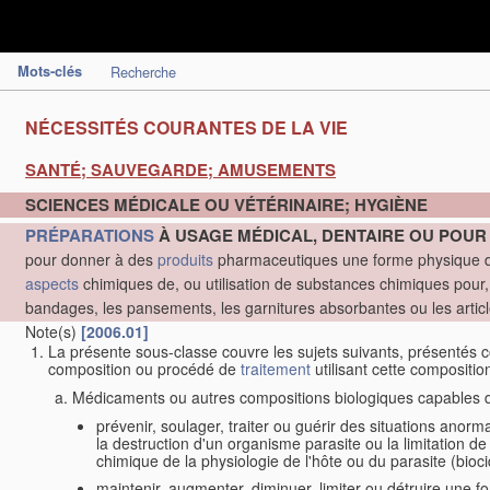
Mots-clés
Recherche
NÉCESSITÉS COURANTES DE LA VIE
SANTÉ; SAUVEGARDE; AMUSEMENTS
SCIENCES MÉDICALE OU VÉTÉRINAIRE; HYGIÈNE
PRÉPARATIONS
À USAGE MÉDICAL, DENTAIRE OU POUR 
pour donner à des
produits
pharmaceutiques une forme physique dé
aspects
chimiques de, ou utilisation de substances chimiques pour, la 
bandages, les pansements, les garnitures absorbantes ou les artic
Note(s)
[2006.01]
La présente sous-classe couvre les sujets suivants, présenté
composition ou procédé de
traitement
utilisant cette compositio
Médicaments ou autres compositions biologiques capables 
prévenir, soulager, traiter ou guérir des situations ano
la destruction d'un organisme parasite ou la limitation de 
chimique de la physiologie de l'hôte ou du parasite (bioc
maintenir, augmenter, diminuer, limiter ou détruire une f