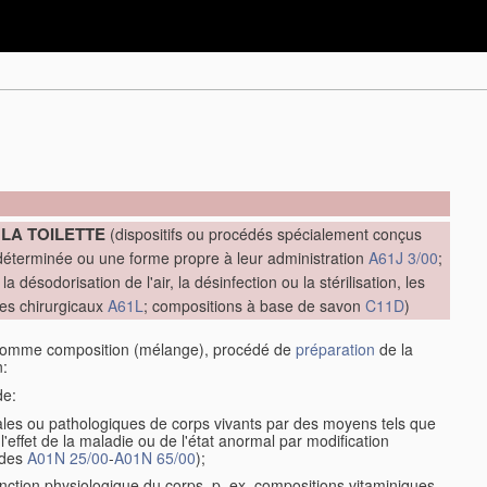
LA TOILETTE
(dispositifs ou procédés spécialement conçus
terminée ou une forme propre à leur administration
A61J 3/00
;
désodorisation de l'air, la désinfection ou la stérilisation, les
les chirurgicaux
A61L
; compositions à base de savon
C11D
)
s comme composition (mélange), procédé de
préparation
de la
n:
de:
rmales ou pathologiques de corps vivants par des moyens tels que
l'effet de la maladie ou de l'état anormal par modification
ides
A01N 25/00
-
A01N 65/00
);
onction physiologique du corps, p. ex. compositions vitaminiques,