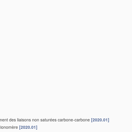
]
ement des liaisons non saturées carbone-carbone
[2020.01]
e ionomère
[2020.01]