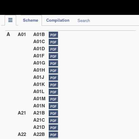
IPC Publication
Scheme
Compilation
Search
A
A01
A01B
PDF
A01C
PDF
A01D
PDF
A01F
PDF
A01G
PDF
A01H
PDF
A01J
PDF
A01K
PDF
A01L
PDF
A01M
PDF
A01N
PDF
A21
A21B
PDF
A21C
PDF
A21D
PDF
A22
A22B
PDF