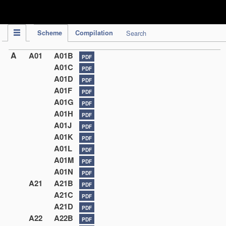
IPC Publication
Scheme
Compilation
Search
A
A01
A01B
PDF
A01C
PDF
A01D
PDF
A01F
PDF
A01G
PDF
A01H
PDF
A01J
PDF
A01K
PDF
A01L
PDF
A01M
PDF
A01N
PDF
A21
A21B
PDF
A21C
PDF
A21D
PDF
A22
A22B
PDF