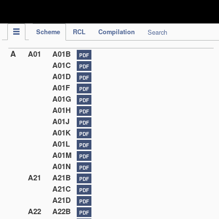
IPC Publication
Scheme
RCL
Compilation
Search
A
A01
A01B
PDF
A01C
PDF
A01D
PDF
A01F
PDF
A01G
PDF
A01H
PDF
A01J
PDF
A01K
PDF
A01L
PDF
A01M
PDF
A01N
PDF
A21
A21B
PDF
A21C
PDF
A21D
PDF
A22
A22B
PDF