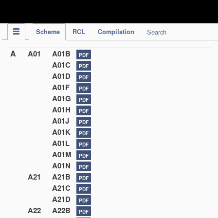
IPC Publication
Scheme
RCL
Compilation
Search
A
A01
A01B
PDF
A01C
PDF
A01D
PDF
A01F
PDF
A01G
PDF
A01H
PDF
A01J
PDF
A01K
PDF
A01L
PDF
A01M
PDF
A01N
PDF
A21
A21B
PDF
A21C
PDF
A21D
PDF
A22
A22B
PDF