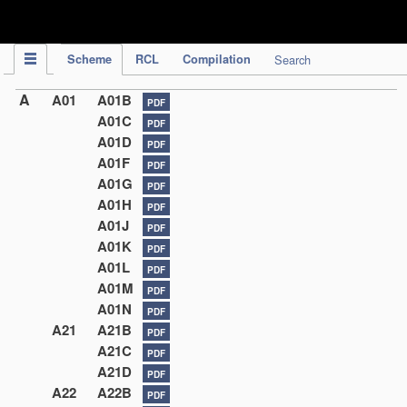
IPC Publication
Scheme
RCL
Compilation
Search
A
A01
A01B
PDF
A01C
PDF
A01D
PDF
A01F
PDF
A01G
PDF
A01H
PDF
A01J
PDF
A01K
PDF
A01L
PDF
A01M
PDF
A01N
PDF
A21
A21B
PDF
A21C
PDF
A21D
PDF
A22
A22B
PDF