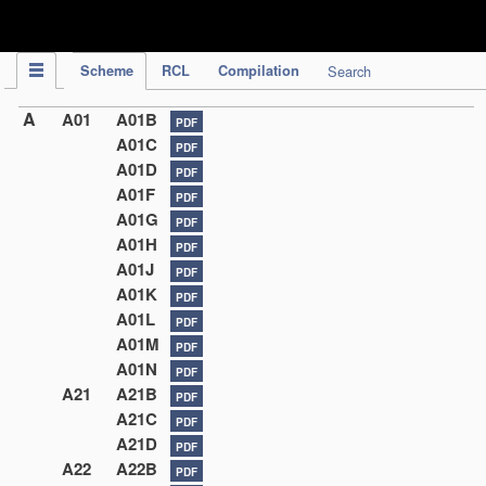
IPC Publication
Scheme
RCL
Compilation
Search
A
A01
A01B
PDF
A01C
PDF
A01D
PDF
A01F
PDF
A01G
PDF
A01H
PDF
A01J
PDF
A01K
PDF
A01L
PDF
A01M
PDF
A01N
PDF
A21
A21B
PDF
A21C
PDF
A21D
PDF
A22
A22B
PDF