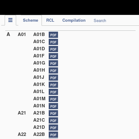
IPC Publication
Scheme
RCL
Compilation
Search
A
A01
A01B
PDF
A01C
PDF
A01D
PDF
A01F
PDF
A01G
PDF
A01H
PDF
A01J
PDF
A01K
PDF
A01L
PDF
A01M
PDF
A01N
PDF
A21
A21B
PDF
A21C
PDF
A21D
PDF
A22
A22B
PDF