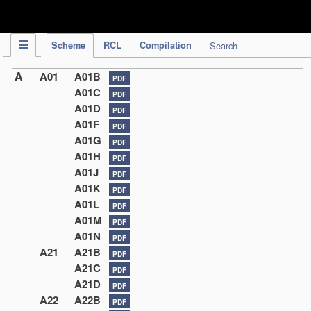
IPC Publication
Scheme
RCL
Compilation
Search
A
A01
A01B
PDF
A01C
PDF
A01D
PDF
A01F
PDF
A01G
PDF
A01H
PDF
A01J
PDF
A01K
PDF
A01L
PDF
A01M
PDF
A01N
PDF
A21
A21B
PDF
A21C
PDF
A21D
PDF
A22
A22B
PDF