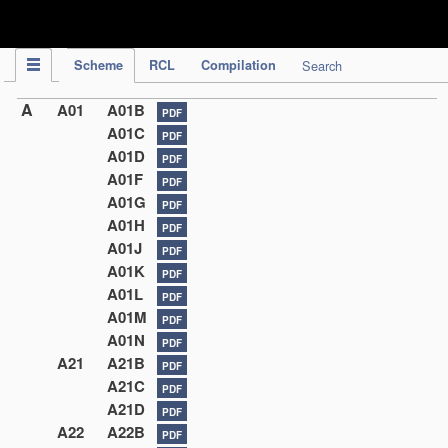
IPC Publication
Scheme
RCL
Compilation
Search
A
A01
A01B
PDF
A01C
PDF
A01D
PDF
A01F
PDF
A01G
PDF
A01H
PDF
A01J
PDF
A01K
PDF
A01L
PDF
A01M
PDF
A01N
PDF
A21
A21B
PDF
A21C
PDF
A21D
PDF
A22
A22B
PDF