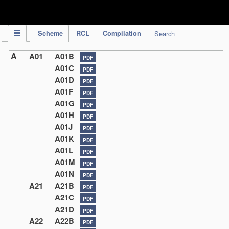
IPC Publication
Scheme
RCL
Compilation
Search
A
A01
A01B
PDF
A01C
PDF
A01D
PDF
A01F
PDF
A01G
PDF
A01H
PDF
A01J
PDF
A01K
PDF
A01L
PDF
A01M
PDF
A01N
PDF
A21
A21B
PDF
A21C
PDF
A21D
PDF
A22
A22B
PDF