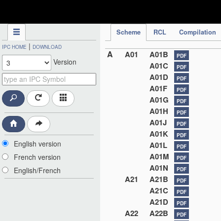
IPC Publication
Scheme
RCL
Compilation
|
IPC HOME
DOWNLOAD
A
A01
A01B
PDF
Version
A01C
PDF
A01D
PDF
A01F
PDF
A01G
PDF
A01H
PDF
A01J
PDF
A01K
PDF
English version
A01L
PDF
A01M
French version
PDF
A01N
English/French
PDF
A21
A21B
PDF
A21C
PDF
A21D
PDF
A22
A22B
PDF