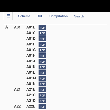
IPC Publication
Scheme
RCL
Compilation
Search
A
A01
A01B
PDF
A01C
PDF
A01D
PDF
A01F
PDF
A01G
PDF
A01H
PDF
A01J
PDF
A01K
PDF
A01L
PDF
A01M
PDF
A01N
PDF
A21
A21B
PDF
A21C
PDF
A21D
PDF
A22
A22B
PDF