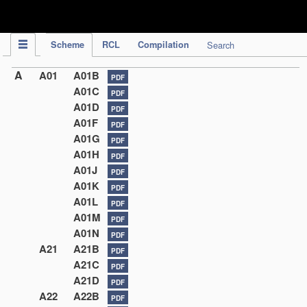
IPC Publication
Scheme
RCL
Compilation
Search
A
A01
A01B
PDF
A01C
PDF
A01D
PDF
A01F
PDF
A01G
PDF
A01H
PDF
A01J
PDF
A01K
PDF
A01L
PDF
A01M
PDF
A01N
PDF
A21
A21B
PDF
A21C
PDF
A21D
PDF
A22
A22B
PDF