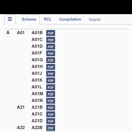
IPC Publication
Scheme
RCL
Compilation
Search
A
A01
A01B
PDF
A01C
PDF
A01D
PDF
A01F
PDF
A01G
PDF
A01H
PDF
A01J
PDF
A01K
PDF
A01L
PDF
A01M
PDF
A01N
PDF
A21
A21B
PDF
A21C
PDF
A21D
PDF
A22
A22B
PDF