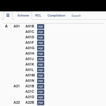
IPC Publication
Scheme
RCL
Compilation
Search
A
A01
A01B
PDF
A01C
PDF
A01D
PDF
A01F
PDF
A01G
PDF
A01H
PDF
A01J
PDF
A01K
PDF
A01L
PDF
A01M
PDF
A01N
PDF
A21
A21B
PDF
A21C
PDF
A21D
PDF
A22
A22B
PDF