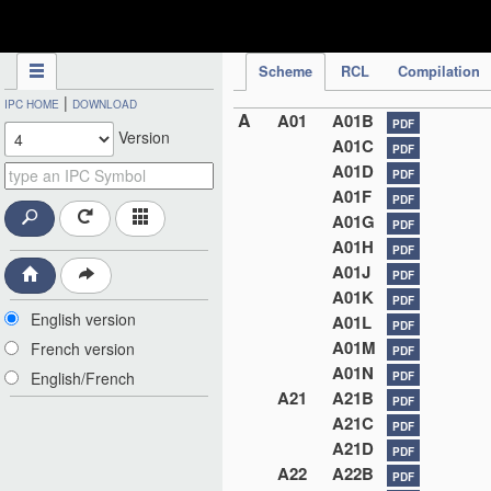
IPC Publication
Scheme
RCL
Compilation
|
IPC HOME
DOWNLOAD
A
A01
A01B
PDF
Version
A01C
PDF
A01D
PDF
A01F
PDF
A01G
PDF
A01H
PDF
A01J
PDF
A01K
PDF
English version
A01L
PDF
A01M
French version
PDF
A01N
English/French
PDF
A21
A21B
PDF
A21C
PDF
A21D
PDF
A22
A22B
PDF