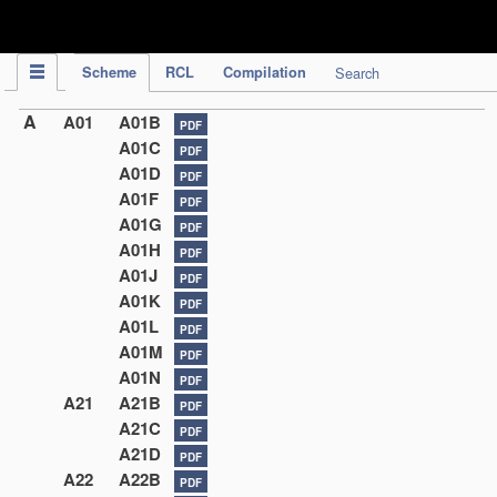
IPC Publication
Scheme
RCL
Compilation
Search
A
A01
A01B
PDF
A01C
PDF
A01D
PDF
A01F
PDF
A01G
PDF
A01H
PDF
A01J
PDF
A01K
PDF
A01L
PDF
A01M
PDF
A01N
PDF
A21
A21B
PDF
A21C
PDF
A21D
PDF
A22
A22B
PDF