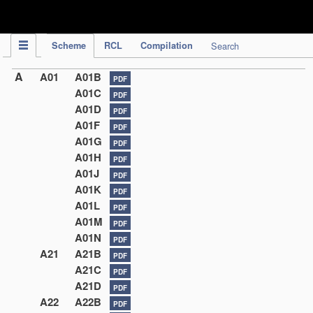
IPC Publication
Scheme
RCL
Compilation
Search
A
A01
A01B
PDF
A01C
PDF
A01D
PDF
A01F
PDF
A01G
PDF
A01H
PDF
A01J
PDF
A01K
PDF
A01L
PDF
A01M
PDF
A01N
PDF
A21
A21B
PDF
A21C
PDF
A21D
PDF
A22
A22B
PDF