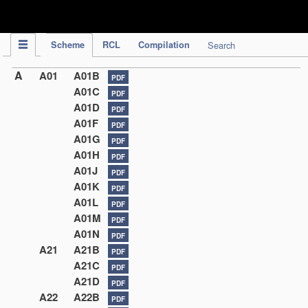
IPC Publication
Scheme
RCL
Compilation
Search
A
A01
A01B
PDF
A01C
PDF
A01D
PDF
A01F
PDF
A01G
PDF
A01H
PDF
A01J
PDF
A01K
PDF
A01L
PDF
A01M
PDF
A01N
PDF
A21
A21B
PDF
A21C
PDF
A21D
PDF
A22
A22B
PDF