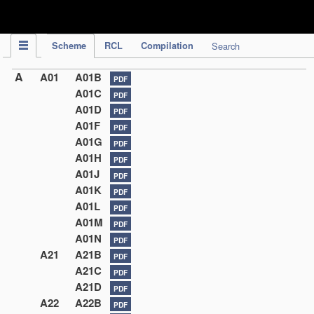
IPC Publication
Scheme
RCL
Compilation
Search
A
A01
A01B
PDF
A01C
PDF
A01D
PDF
A01F
PDF
A01G
PDF
A01H
PDF
A01J
PDF
A01K
PDF
A01L
PDF
A01M
PDF
A01N
PDF
A21
A21B
PDF
A21C
PDF
A21D
PDF
A22
A22B
PDF