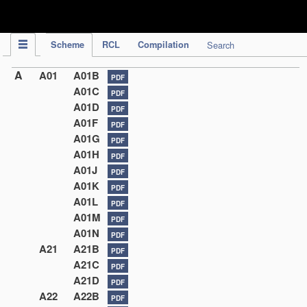
IPC Publication
Scheme
RCL
Compilation
Search
A
A01
A01B
PDF
A01C
PDF
A01D
PDF
A01F
PDF
A01G
PDF
A01H
PDF
A01J
PDF
A01K
PDF
A01L
PDF
A01M
PDF
A01N
PDF
A21
A21B
PDF
A21C
PDF
A21D
PDF
A22
A22B
PDF