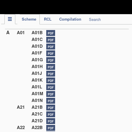
IPC Publication
Scheme
RCL
Compilation
Search
A
A01
A01B
PDF
A01C
PDF
A01D
PDF
A01F
PDF
A01G
PDF
A01H
PDF
A01J
PDF
A01K
PDF
A01L
PDF
A01M
PDF
A01N
PDF
A21
A21B
PDF
A21C
PDF
A21D
PDF
A22
A22B
PDF