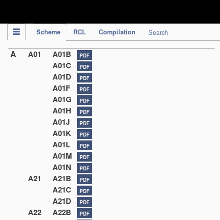
IPC Publication
Scheme
RCL
Compilation
Search
A
A01
A01B
PDF
A01C
PDF
A01D
PDF
A01F
PDF
A01G
PDF
A01H
PDF
A01J
PDF
A01K
PDF
A01L
PDF
A01M
PDF
A01N
PDF
A21
A21B
PDF
A21C
PDF
A21D
PDF
A22
A22B
PDF