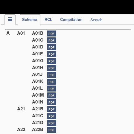
IPC Publication
Scheme
RCL
Compilation
Search
A
A01
A01B
PDF
A01C
PDF
A01D
PDF
A01F
PDF
A01G
PDF
A01H
PDF
A01J
PDF
A01K
PDF
A01L
PDF
A01M
PDF
A01N
PDF
A21
A21B
PDF
A21C
PDF
A21D
PDF
A22
A22B
PDF