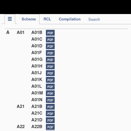
IPC Publication
Scheme
RCL
Compilation
Search
A
A01
A01B
PDF
A01C
PDF
A01D
PDF
A01F
PDF
A01G
PDF
A01H
PDF
A01J
PDF
A01K
PDF
A01L
PDF
A01M
PDF
A01N
PDF
A21
A21B
PDF
A21C
PDF
A21D
PDF
A22
A22B
PDF