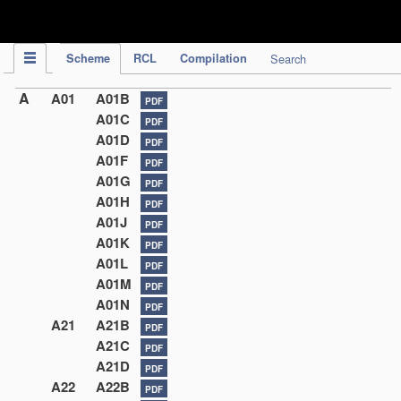
IPC Publication
Scheme
RCL
Compilation
Search
A
A01
A01B
PDF
A01C
PDF
A01D
PDF
A01F
PDF
A01G
PDF
A01H
PDF
A01J
PDF
A01K
PDF
A01L
PDF
A01M
PDF
A01N
PDF
A21
A21B
PDF
A21C
PDF
A21D
PDF
A22
A22B
PDF