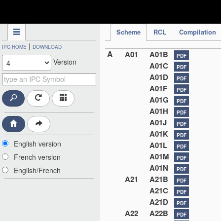
IPC Publication
Scheme
RCL
Compilation
|
IPC HOME
DOWNLOAD
A
A01
A01B
PDF
Version
A01C
PDF
A01D
PDF
A01F
PDF
A01G
PDF
A01H
PDF
A01J
PDF
A01K
PDF
English version
A01L
PDF
A01M
French version
PDF
A01N
English/French
PDF
A21
A21B
PDF
A21C
PDF
A21D
PDF
A22
A22B
PDF