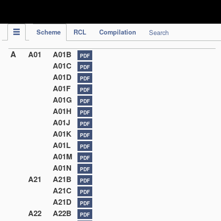
IPC Publication
Scheme
RCL
Compilation
Search
A
A01
A01B
PDF
A01C
PDF
A01D
PDF
A01F
PDF
A01G
PDF
A01H
PDF
A01J
PDF
A01K
PDF
A01L
PDF
A01M
PDF
A01N
PDF
A21
A21B
PDF
A21C
PDF
A21D
PDF
A22
A22B
PDF