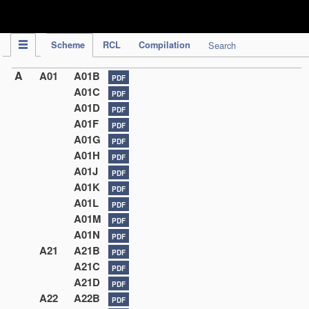
IPC Publication
Scheme
RCL
Compilation
Search
A
A01
A01B
PDF
A01C
PDF
A01D
PDF
A01F
PDF
A01G
PDF
A01H
PDF
A01J
PDF
A01K
PDF
A01L
PDF
A01M
PDF
A01N
PDF
A21
A21B
PDF
A21C
PDF
A21D
PDF
A22
A22B
PDF