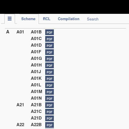
IPC Publication
Scheme
RCL
Compilation
Search
A
A01
A01B
PDF
A01C
PDF
A01D
PDF
A01F
PDF
A01G
PDF
A01H
PDF
A01J
PDF
A01K
PDF
A01L
PDF
A01M
PDF
A01N
PDF
A21
A21B
PDF
A21C
PDF
A21D
PDF
A22
A22B
PDF