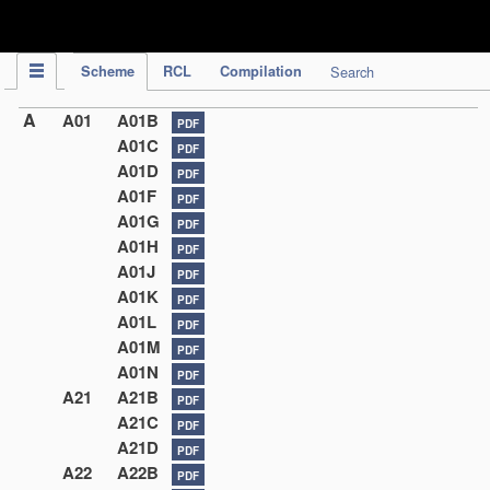
IPC Publication
Scheme
RCL
Compilation
Search
A
A01
A01B
PDF
A01C
PDF
A01D
PDF
A01F
PDF
A01G
PDF
A01H
PDF
A01J
PDF
A01K
PDF
A01L
PDF
A01M
PDF
A01N
PDF
A21
A21B
PDF
A21C
PDF
A21D
PDF
A22
A22B
PDF